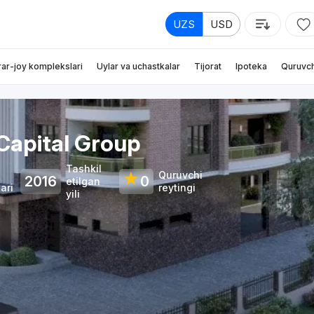
UZS
USD
rar-joy komplekslari
Uylar va uchastkalar
Tijorat
Ipoteka
Quruvch
Capital Group
Tashkil
Quruvchi
★
2016
0
etilgan
ari
reytingi
yili