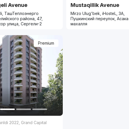
eli Avenue
Mustaqillik Avenue
li, ТашТеплоэнерго
Mirzo Ulug'bek, iHosteL, 3A,
лийского района, 47,
Пушкинский переулок, Асака
ор улица, Сергели-2
махалля
Premium
rildi 2022
,
Grand Capital
p