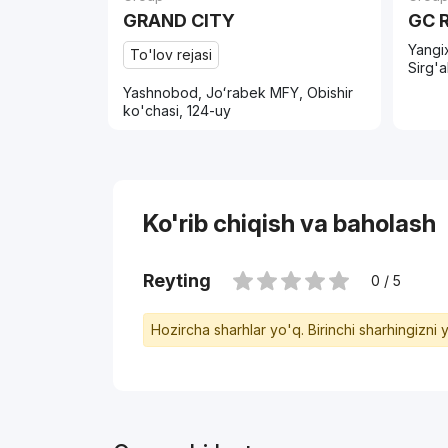
GRAND CITY
GC 
Yangi
To'lov rejasi
Sirg'a
Yashnobod, Joʻrabek MFY, Obishir
ko'chasi, 124-uy
Ko'rib chiqish va baholash
Reyting
0 / 5
Hozircha sharhlar yo'q. Birinchi sharhingizni 