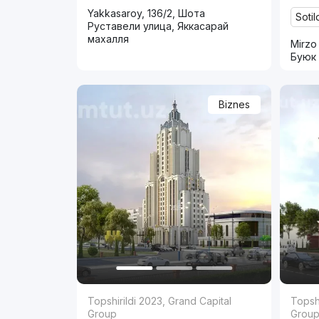
Yakkasaroy, 136/2, Шота
Sotil
Руставели улица, Яккасарай
махалля
Mirzo
Буюк 
Biznes
Topshirildi 2023
,
Grand Capital
Topshi
Group
Grou