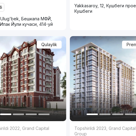
Yakkasaroy, 12, Кушбеги прое
di
Кушбеги
 Ulug'bek, Бешкапа МФЙ,
Ипак Йули кучаси, 414-уй
Qulaylik
Pre
rildi 2022
,
Grand Capital
Topshirildi 2023
,
Grand Capital
p
Group