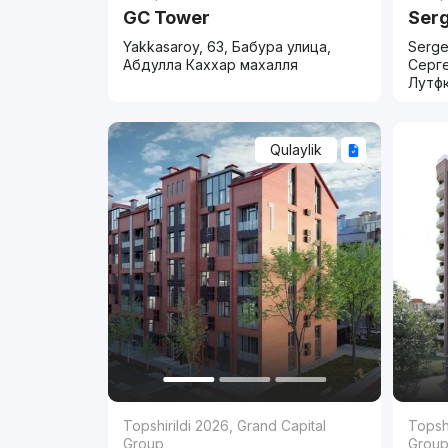
GC Tower
Serg
Yakkasaroy, 63, Бабура улица,
Serge
Абдулла Каххар махалля
Серге
Лутфк
Qulaylik
Topshirildi 2026
,
Grand Capital
Topshi
Group
Grou