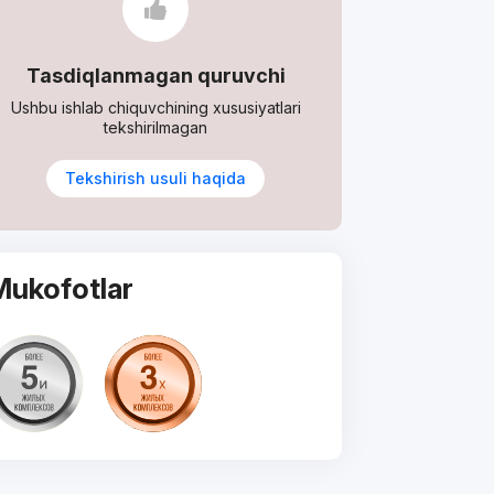
Tasdiqlanmagan quruvchi
Ushbu ishlab chiquvchining xususiyatlari
tekshirilmagan
Tekshirish usuli haqida
Mukofotlar