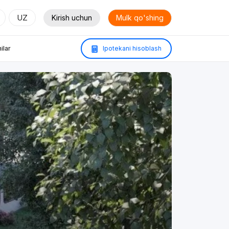
UZ
Kirish uchun
Mulk qo'shing
ilar
Ipotekani hisoblash