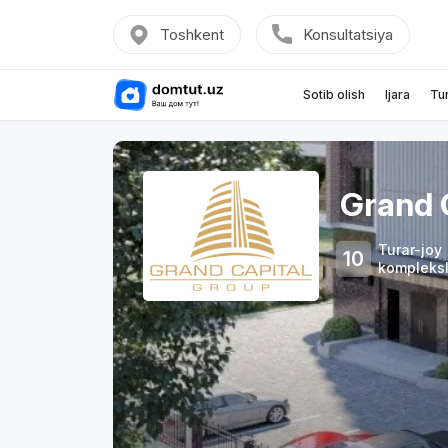
Toshkent
Konsultatsiya
Sotib olish
Ijara
Tu
Grand 
Turar-joy
10
kompleksl