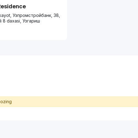
Residence
xayot, Узпромстройбанк, 38,
li 8 daxasi, Узгариш
yozing