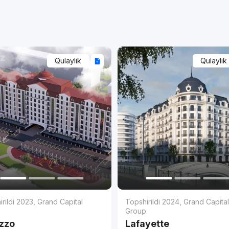
Qulaylik
Qulaylik
rildi 2023
,
Grand Capital
Topshirildi 2024
,
Grand Capita
p
Group
zzo
Lafayette