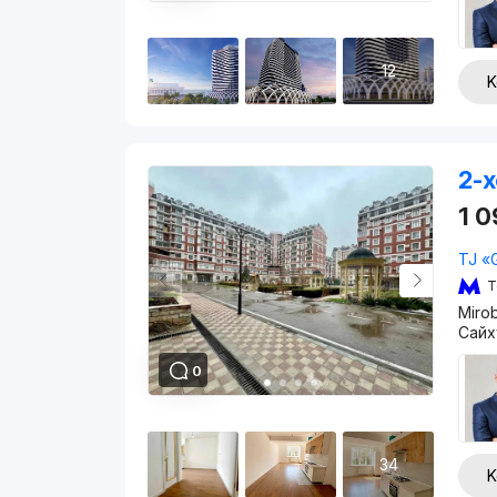
12
K
2-x
1 
TJ «
T
Miro
Сайх
0
34
K