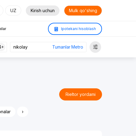
UZ
Kirish uchun
Mulk qo'shing
ilar
Ipotekani hisoblash
4+
Tumanlar
Metro
Rieltor yordami
onalar
›