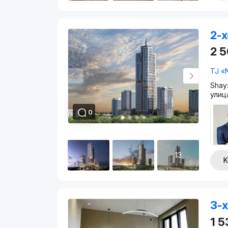
2-x
2 
TJ «
Shay
улиц
0
13
K
3-x
1 