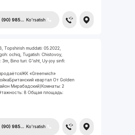
(90) 985...
Ko'rsatish
8
,
Topshirish muddati:
05.2022
,
rgoh:
ochiq
,
Tugatish:
Chistovoy
,
i:
3m
,
Bino turi:
G'isht
,
Uy-joy sinfi:
продаётсяЖК «Greenwich»
ойкаБританский квартал От Golden
Район Мирабадский)Комнаты: 2
 Этажность: 8 Общая площадь:
(90) 985...
Ko'rsatish