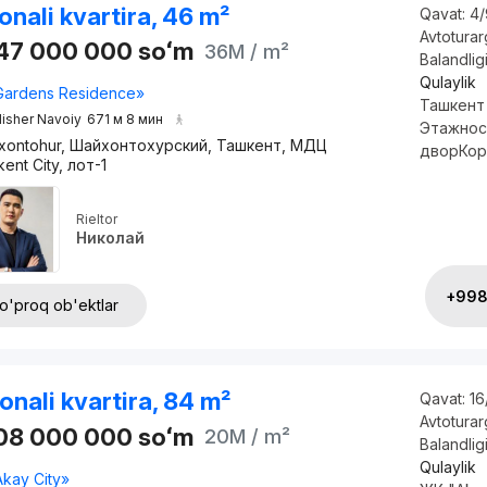
onali kvartira, 46 m²
Qavat:
4/
Avtotura
647 000 000
soʻm
36M
/ m²
Balandlig
Qulaylik
Gardens Residence»
Ташкент
lisher Navoiy
671 м 8 мин
Этажнос
xontohur, Шайхонтохурский, Ташкент, МДЦ
дворКоро
ent City, лот-1
Rieltor
Николай
+998 
o'proq ob'ektlar
onali kvartira, 84 m²
Qavat:
16
Avtotura
708 000 000
soʻm
20M
/ m²
Balandlig
Qulaylik
Akay City»