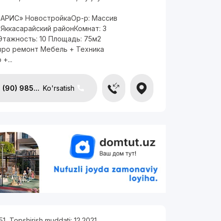
АРИС» НовостройкаОр-р: Массив
Яккасарайский районКомнат: 3
Этажность: 10 Площадь: 75м2
вро ремонт Мебель + Техника
+...
(90) 985...
Ko'rsatish
51
,
Topshirish muddati:
12.2021
,