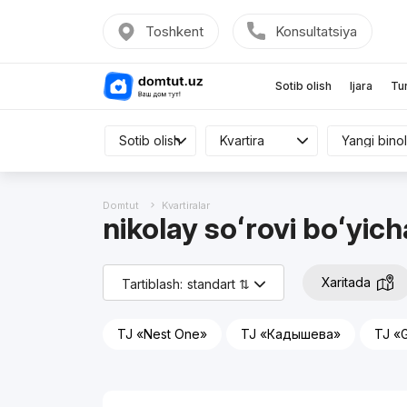
Toshkent
Konsultatsiya
Sotib olish
Ijara
Tu
Sotib olish
Sotib olish
Kvartira
Kvartira
Hamma
Domtut
Kvartiralar
nikolay soʻrovi boʻyicha
Xaritada
Tartiblash:
standart ⇅
TJ «Nest One»
TJ «Кадышева»
TJ «
Reklama