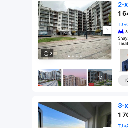
2-x
1 
TJ «
A
Shay
Tashk
0
12
K
3-x
1 
TJ «