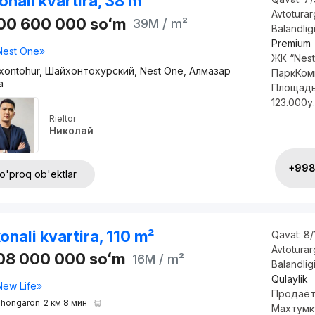
onali kvartira, 38 m²
Avtotura
500 600 000
soʻm
39M
/ m²
Balandlig
Premium
Nest One»
ЖК “Nest
xontohur, Шайхонтохурский, Nest One, Алмазар
ПаркКомн
а
Площадь
123.000у.
Rieltor
Николай
+998 
o'proq ob'ektlar
onali kvartira, 110 m²
Qavat:
8/
Avtotura
708 000 000
soʻm
16M
/ m²
Balandlig
Qulaylik
New Life»
Продаётс
hongaron
2 км 8 мин
Махтумку