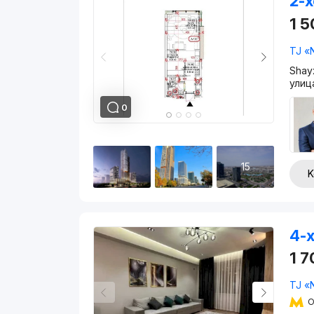
2-x
1 
TJ «
Shay
улиц
0
15
K
4-x
1 
TJ «
O