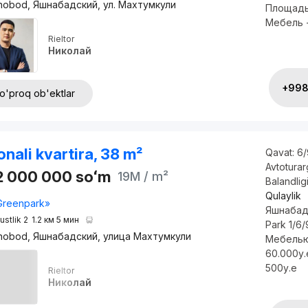
nobod, Яшнабадский, ул. Махтумкули
Площадь
Мебель +
Rieltor
Николай
+998 
o'proq ob'ektlar
onali kvartira, 38 m²
Qavat:
6/
Avtotura
2 000 000
soʻm
19M
/ m²
Balandlig
Qulaylik
Greenpark»
Яшнабад
ustlik 2
1.2 км 5 мин
Park 1/6
nobod, Яшнабадский, улица Махтумкули
Мебелью
60.000у
500у.е
Rieltor
Николай