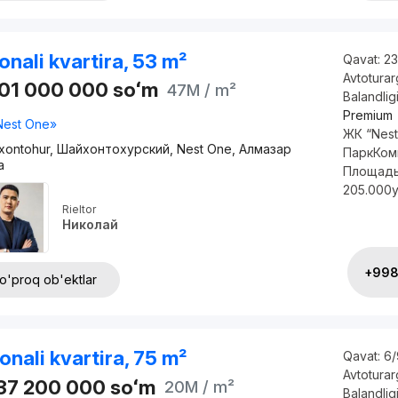
onali kvartira, 53 m²
Qavat:
23
Avtotura
501 000 000
soʻm
47M
/ m²
Balandlig
Premium
Nest One»
ЖК “Nest
xontohur, Шайхонтохурский, Nest One, Алмазар
ПаркКомн
а
Площадь
205.000у
Rieltor
Николай
+998 
o'proq ob'ektlar
onali kvartira, 75 m²
Qavat:
6/
Avtotura
537 200 000
soʻm
20M
/ m²
Balandlig