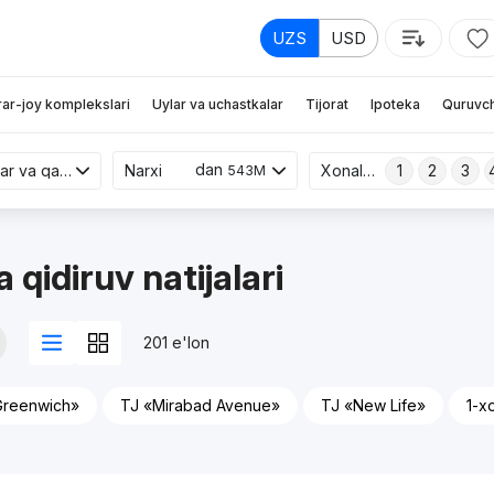
UZS
USD
rar-joy komplekslari
Uylar va uchastkalar
Tijorat
Ipoteka
Quruvch
dan
Yangi binolar va qayta sotish
Narxi
Xonalar
1
2
3
543M
 qidiruv natijalari
201 e'lon
Greenwich»
TJ «Mirabad Avenue»
TJ «New Life»
1-x