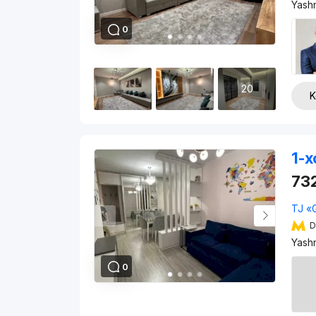
Yash
0
20
K
1-x
73
TJ «
D
Yash
0