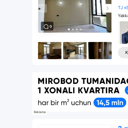
TJ «S
Yakk
0
9
K
Reklama