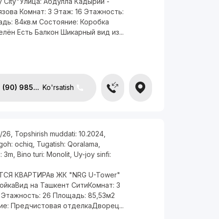
 City"Улица: Абдулла Кадырий -
зова Комнат: 3 Этаж: 16 Этажность:
дь: 84кв.м Состояние: Коробка
лён Есть Балкон Шикарный вид из...
(90) 985...
Ko'rsatish
/26
,
Topshirish muddati:
10.2024
,
rgoh:
ochiq
,
Tugatish:
Qoralama
,
i:
3m
,
Bino turi:
Monolit
,
Uy-joy sinfi:
СЯ КВАРТИРАв ЖК "NRG U-Tower"
ойкаВид на Ташкент СитиКомнат: 3
 Этажность: 26 Площадь: 85,53м2
ие: Предчистовая отделкаДворец...