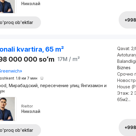
Николай
+998 
o'proq ob'ektlar
onali kvartira, 65 m²
Qavat:
2/
Avtotura
098 000 000
soʻm
17M
/ m²
Balandlig
Biznes
Greenwich»
Срочно 
oshkent
1.8 км 7 мин
Новостр
bod, Мирабадский, пересечение улиц Янгизамон и
House (
ун
Этаж: 2
65м2...
Rieltor
Николай
+998 
o'proq ob'ektlar