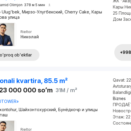
ЖК "Akay
amid Olimjon
378 м 5 мин
Кары Ния
o Ulug'bek, Мирзо-Улугбекский, Cherry Cake, Кары
25 Площа
ова улица
Дом Засе
Rieltor
Николай
+998 
o'proq ob'ektlar
onali kvartira, 85.5 m²
Qavat:
22
Avtotura
623 000 000
soʻm
31M
/ m²
Balandlig
Biznes
«UTOWER»
ПРОДАЁТ
xontohur, Шайхонтохурский, Бунёдкочр и улицы
Новостр
таш
Этаж: 22
Состоян
Rieltor