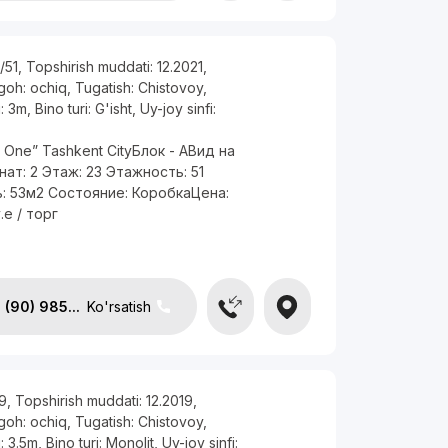
/51
,
Topshirish muddati:
12.2021
,
rgoh:
ochiq
,
Tugatish:
Chistovoy
,
i:
3m
,
Bino turi:
G'isht
,
Uy-joy sinfi:
 One” Tashkent CityБлок - AВид на
ат: 2 Этаж: 23 Этажность: 51
: 53м2 Состояние: КоробкаЦена:
.е / торг
(90) 985...
Ko'rsatish
9
,
Topshirish muddati:
12.2019
,
rgoh:
ochiq
,
Tugatish:
Chistovoy
,
i:
3.5m
,
Bino turi:
Monolit
,
Uy-joy sinfi: