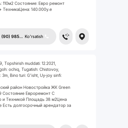
: 110м2 Состояние: Евро ремонт
 ТехникаЦена: 140.000у.е
(90) 985...
Ko'rsatish
9
,
Topshirish muddati:
12.2021
,
rgoh:
ochiq
,
Tugatish:
Chistovoy
,
i:
3m
,
Bino turi:
G'isht
,
Uy-joy sinfi:
ский район Новостройка ЖК Green
/9 Состояние Евроремонт С
 и Техникой Площадь 38 м2Цена
.е Есть долгосрочный арендатор за