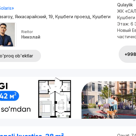
Qulaylik
olaris»
ЖК «САЛ
asaroy, Яккасарайский, 19, Кушбеги проезд, Кушбеги
Кушбеги 
Этаж: 6 
Новый Е
Rieltor
частично 
Николай
+998 
o'proq ob'ektlar
Qavat:
7/