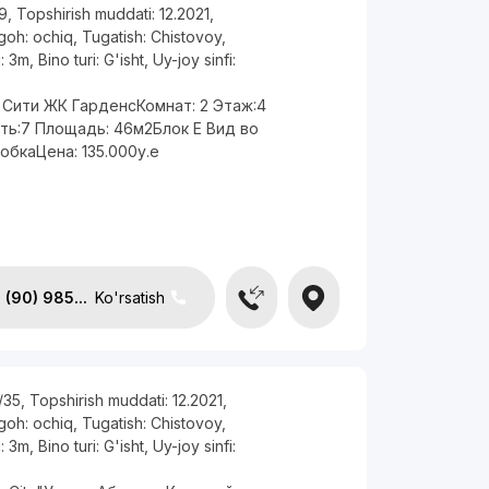
9
,
Topshirish muddati:
12.2021
,
rgoh:
ochiq
,
Tugatish:
Chistovoy
,
i:
3m
,
Bino turi:
G'isht
,
Uy-joy sinfi:
 Сити ЖК ГарденсКомнат: 2 Этаж:4
ть:7 Площадь: 46м2Блок Е Вид во
бкаЦена: 135.000у.е
(90) 985...
Ko'rsatish
/35
,
Topshirish muddati:
12.2021
,
rgoh:
ochiq
,
Tugatish:
Chistovoy
,
i:
3m
,
Bino turi:
G'isht
,
Uy-joy sinfi: