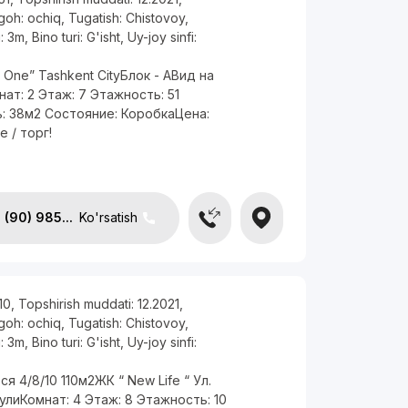
rgoh:
ochiq
,
Tugatish:
Chistovoy
,
i:
3m
,
Bino turi:
G'isht
,
Uy-joy sinfi:
 One” Tashkent CityБлок - AВид на
ат: 2 Этаж: 7 Этажность: 51
: 38м2 Состояние: КоробкаЦена:
е / торг!
(90) 985...
Ko'rsatish
10
,
Topshirish muddati:
12.2021
,
rgoh:
ochiq
,
Tugatish:
Chistovoy
,
i:
3m
,
Bino turi:
G'isht
,
Uy-joy sinfi:
я 4/8/10 110м2ЖК “ New Life “ Ул.
лиКомнат: 4 Этаж: 8 Этажность: 10