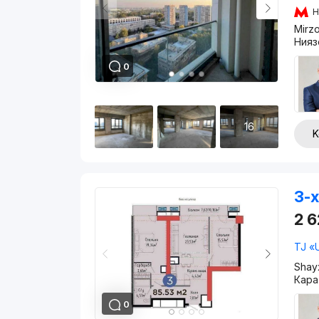
H
Mirz
Нияз
0
16
K
3-x
2 
TJ 
Shay
Кара
0