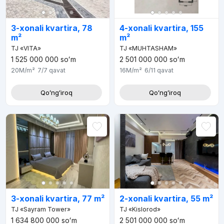
3-xonali kvartira, 78
4-xonali kvartira, 155
m²
m²
TJ «VITA»
TJ «MUHTASHAM»
1 525 000 000
soʻm
2 501 000 000
soʻm
20M
/m²
7/7
qavat
16M
/m²
6/11
qavat
Qoʻngʻiroq
Qoʻngʻiroq
3-xonali kvartira, 77 m²
2-xonali kvartira, 55 m²
TJ «Sayram Tower»
TJ «Kislorod»
1 634 800 000
soʻm
2 501 000 000
soʻm