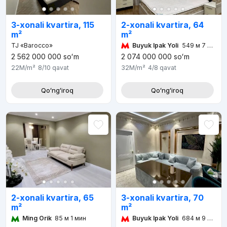
2-xonali kvartira, 64
3-xonali kvartira, 115
m²
m²
Buyuk Ipak Yoli
549 м 7 мин
TJ «Barocco»
2 562 000 000
soʻm
2 074 000 000
soʻm
22M
/m²
8/10
qavat
32M
/m²
4/8
qavat
Qoʻngʻiroq
Qoʻngʻiroq
2-xonali kvartira, 65
3-xonali kvartira, 70
m²
m²
Ming Orik
85 м 1 мин
Buyuk Ipak Yoli
684 м 9 мин