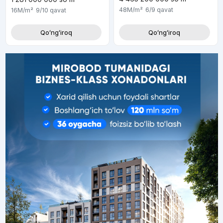
48M
/m²
6/9
qavat
16M
/m²
9/10
qavat
Qoʻngʻiroq
Qoʻngʻiroq