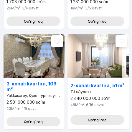
1 708 000 000
soʻm
1 281 000 000
soʻm
26M
/m²
3/4
qavat
18M
/m²
3/5
qavat
Qoʻngʻiroq
Qoʻngʻiroq
3-xonali kvartira, 109
2-xonali kvartira, 51 m²
m²
TJ «Oybek»
Yakkasaroy, Кулолтурпок улица, д.12, Абдулла Каххар махалля
2 440 000 000
soʻm
2 501 000 000
soʻm
48M
/m²
6/16
qavat
23M
/m²
1/9
qavat
Qoʻngʻiroq
Qoʻngʻiroq