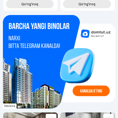
Qoʻngʻiroq
Qoʻngʻiroq
Reklama