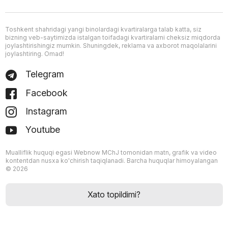
Toshkent shahridagi yangi binolardagi kvartiralarga talab katta, siz
bizning veb-saytimizda istalgan toifadagi kvartiralarni cheksiz miqdorda
joylashtirishingiz mumkin. Shuningdek, reklama va axborot maqolalarini
joylashtiring. Omad!
Telegram
Facebook
Instagram
Youtube
Mualliflik huquqi egasi Webnow MChJ tomonidan matn, grafik va video
kontentdan nusxa ko'chirish taqiqlanadi. Barcha huquqlar himoyalangan
© 2026
Xato topildimi?