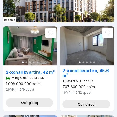
Reklama
2-xonali kvartira, 45.6
2-xonali kvartira, 42 m²
m²
Ming Orik
122 м 2 мин
TJ «Mirzo Ulugbek»
1 098 000 000
soʻm
707 600 000
soʻm
26M
/m²
5/9
qavat
16M
/m²
9/12
qavat
Qoʻngʻiroq
Qoʻngʻiroq