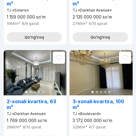
m²
m²
TJ «Solaris»
TJ «Darkhan Avenue»
1 159 000 000
soʻm
2 135 000 000
soʻm
19M
/m²
8/9
qavat
27M
/m²
6/10
qavat
Qoʻngʻiroq
Qoʻngʻiroq
2-xonali kvartira, 63
3-xonali kvartira, 100
m²
m²
TJ «Darkhan Avenue»
TJ «Boulevard»
1 769 000 000
soʻm
3 172 000 000
soʻm
28M
/m²
8/10
qavat
32M
/m²
4/7
qavat