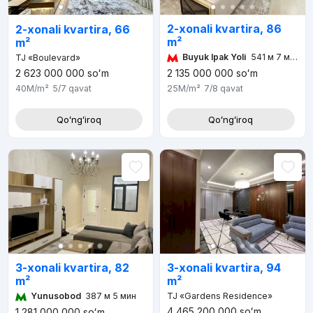
2-xonali kvartira, 86
2-xonali kvartira, 66
m²
m²
Buyuk Ipak Yoli
541 м 7 мин
TJ «Boulevard»
2 623 000 000
soʻm
2 135 000 000
soʻm
40M
/m²
5/7
qavat
25M
/m²
7/8
qavat
Qoʻngʻiroq
Qoʻngʻiroq
3-xonali kvartira, 82
3-xonali kvartira, 94
m²
m²
Yunusobod
387 м 5 мин
TJ «Gardens Residence»
4 465 200 000
soʻm
1 281 000 000
soʻm