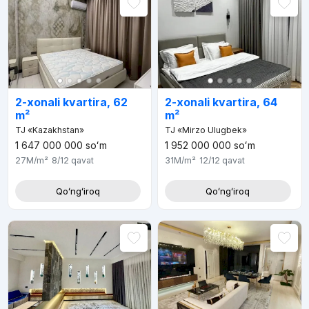
2-xonali kvartira, 62
2-xonali kvartira, 64
m²
m²
TJ «Kazakhstan»
TJ «Mirzo Ulugbek»
1 647 000 000
soʻm
1 952 000 000
soʻm
27M
/m²
8/12
qavat
31M
/m²
12/12
qavat
Qoʻngʻiroq
Qoʻngʻiroq