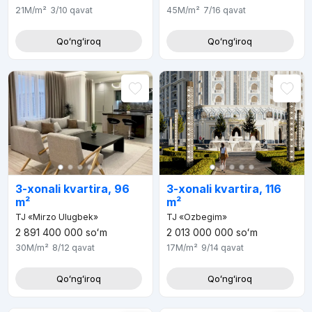
21M
/m²
3/10
qavat
45M
/m²
7/16
qavat
Qoʻngʻiroq
Qoʻngʻiroq
3-xonali kvartira, 96
3-xonali kvartira, 116
m²
m²
TJ «Mirzo Ulugbek»
TJ «Ozbegim»
2 891 400 000
soʻm
2 013 000 000
soʻm
30M
/m²
8/12
qavat
17M
/m²
9/14
qavat
Qoʻngʻiroq
Qoʻngʻiroq