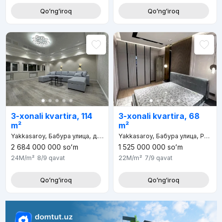
Qoʻngʻiroq
Qoʻngʻiroq
3-xonali kvartira, 114
3-xonali kvartira, 68
m²
m²
Yakkasaroy, Бабура улица, д.53, Абдулла Каххар махалля
Yakkasaroy, Бабура улица, Ракат махалля
2 684 000 000
soʻm
1 525 000 000
soʻm
24M
/m²
8/9
qavat
22M
/m²
7/9
qavat
Qoʻngʻiroq
Qoʻngʻiroq