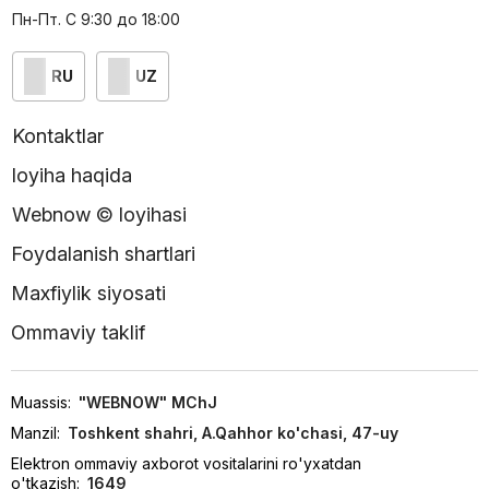
Пн-Пт. С 9:30 до 18:00
RU
UZ
Kontaktlar
loyiha haqida
Webnow © loyihasi
Foydalanish shartlari
Maxfiylik siyosati
Ommaviy taklif
Muassis:
"WEBNOW" MChJ
Manzil:
Toshkent shahri, A.Qahhor ko'chasi, 47-uy
Elektron ommaviy axborot vositalarini ro'yxatdan
o'tkazish:
1649