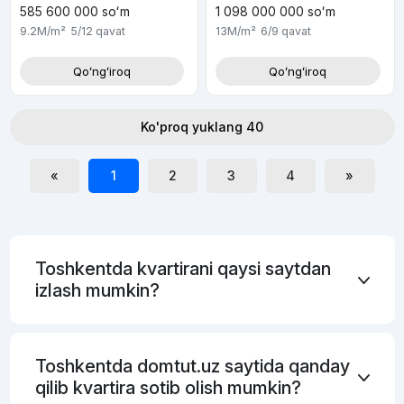
585 600 000
soʻm
1 098 000 000
soʻm
9.2M
/m²
5/12
qavat
13M
/m²
6/9
qavat
Qoʻngʻiroq
Qoʻngʻiroq
Ko'proq yuklang 40
«
1
2
3
4
»
Toshkentda kvartirani qaysi saytdan
izlash mumkin?
Toshkentda domtut.uz saytida qanday
qilib kvartira sotib olish mumkin?