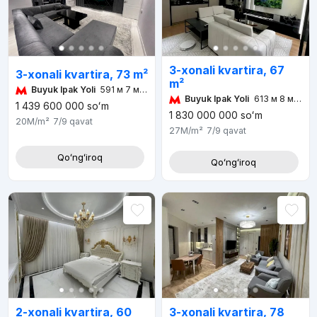
3-xonali kvartira, 67
3-xonali kvartira, 73 m²
m²
Buyuk Ipak Yoli
591 м 7 мин
Buyuk Ipak Yoli
613 м 8 мин
1 439 600 000
soʻm
1 830 000 000
soʻm
20M
/m²
7/9
qavat
27M
/m²
7/9
qavat
Qoʻngʻiroq
Qoʻngʻiroq
2-xonali kvartira, 60
3-xonali kvartira, 78