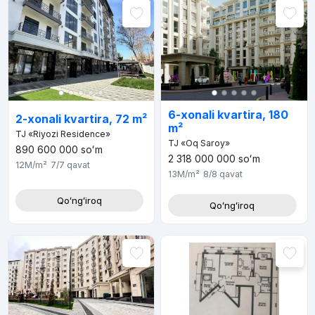
6-xonali kvartira, 180
2-xonali kvartira, 72 m²
m²
TJ «Riyozi Residence»
TJ «Oq Saroy»
890 600 000
soʻm
2 318 000 000
soʻm
12M
/m²
7/7
qavat
13M
/m²
8/8
qavat
Qoʻngʻiroq
Qoʻngʻiroq