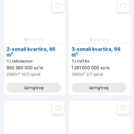
2-xonali kvartira, 46
3-xonali kvartira, 96
m²
m²
TJ «Moderno»
TJ «VITA»
950 380 000
soʻm
1 281 000 000
soʻm
21M
/m²
10/11
qavat
13M
/m²
2/7
qavat
Qoʻngʻiroq
Qoʻngʻiroq