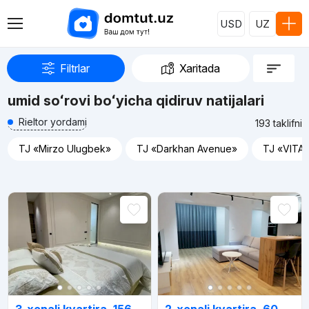
USD
UZ
Filtrlar
Xaritada
umid soʻrovi boʻyicha qidiruv natijalari
Rieltor yordami
193 taklifni
TJ «Mirzo Ulugbek»
TJ «Darkhan Avenue»
TJ «VITA
Reklama