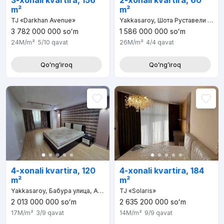
3-xonali kvartira, 156
2-xonali kvartira, 60
m²
m²
TJ «Darkhan Avenue»
Yakkasaroy, Шота Руставели улица, д.53, Абдулла Каххар махалля
3 782 000 000
soʻm
1 586 000 000
soʻm
24M
/m²
5/10
qavat
26M
/m²
4/4
qavat
Qoʻngʻiroq
Qoʻngʻiroq
4-xonali kvartira, 120
4-xonali kvartira, 184
m²
m²
Yakkasaroy, Бабура улица, Абдулла Каххар махалля
TJ «Solaris»
2 013 000 000
soʻm
2 635 200 000
soʻm
17M
/m²
3/9
qavat
14M
/m²
9/9
qavat