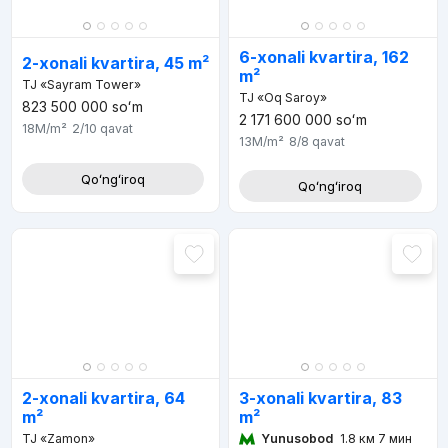
6-xonali kvartira, 162
2-xonali kvartira, 45 m²
m²
TJ «Sayram Tower»
TJ «Oq Saroy»
823 500 000
soʻm
2 171 600 000
soʻm
18M
/m²
2/10
qavat
13M
/m²
8/8
qavat
Qoʻngʻiroq
Qoʻngʻiroq
3-xonali kvartira, 83
2-xonali kvartira, 64
m²
m²
Yunusobod
1.8 км 7 мин
TJ «Zamon»