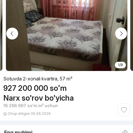
1/8
Sotuvda 2-xonali kvartira, 57 m²
927 200 000
soʻm
Narx so'rov bo'yicha
16 266 667
soʻm
m² uchun
Chop etilgan 05.06.2026
Eng muhimi