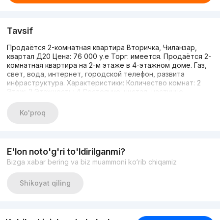
Tavsif
Продаётся 2-комнатная квартира Вторичка, Чиланзар,
квартал Д20 Цена: 76 000 у.е Торг: имеется. Продаётся 2-
комнатная квартира на 2-м этаже в 4-этажном доме. Газ,
свет, вода, интернет, городской телефон, развита
инфраструктура. Характеристики: Количество комнат: 2
Этаж: 2 Этажность: 4 Состояние: чистая, частично
меблирована Площадь квартиры: 57 м² Планировка:
раздельная Кадастр: имеется Имеются 2 балкона
Ko'proq
площадью 2×3 м². Звонить по номеру: 99897 7041672
E'lon noto'g'ri to'ldirilganmi?
Bizga xabar bering va biz muammoni ko‘rib chiqamiz
Shikoyat qiling