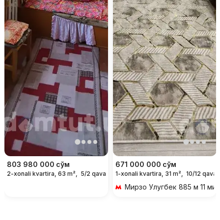
803 980 000
сўм
671 000 000
сўм
2-xonali kvartira, 63 m²,
5/2 qavat
1-xonali kvartira, 31 m²,
10/12 qavat
Мирзо Улугбек
885 м 11 ми