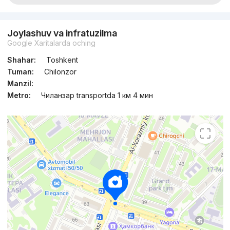
Joylashuv va infratuzilma
Google Xaritalarda oching
Shahar:
Toshkent
Tuman:
Chilonzor
Manzil:
Metro:
Чиланзар transportda 1 км 4 мин