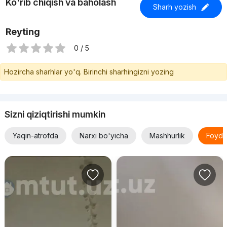
Ko'rib chiqish va baholash
Sharh yozish
Reyting
0 / 5
Hozircha sharhlar yo'q. Birinchi sharhingizni yozing
Sizni qiziqtirishi mumkin
Yaqin-atrofda
Narxi bo'yicha
Mashhurlik
Foyda