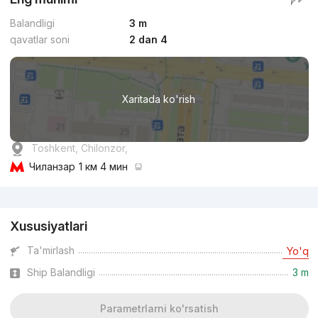
Balandligi
3 m
qavatlar soni
2 dan 4
Xaritada ko'rish
Toshkent, Chilonzor,
Чиланзар
1 км 4 мин
Reklama
Xususiyatlari
Ta'mirlash
Yo'q
Ship Balandligi
3 m
Parametrlarni ko'rsatish