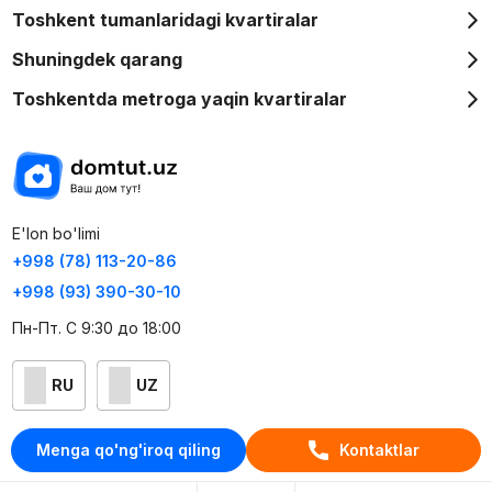
Toshkent tumanlaridagi kvartiralar
Shuningdek qarang
Toshkentda metroga yaqin kvartiralar
E'lon bo'limi
+998 (78) 113-20-86
+998 (93) 390-30-10
Пн-Пт. С 9:30 до 18:00
RU
UZ
Kontaktlar
Menga qo'ng'iroq qiling
Kontaktlar
loyiha haqida