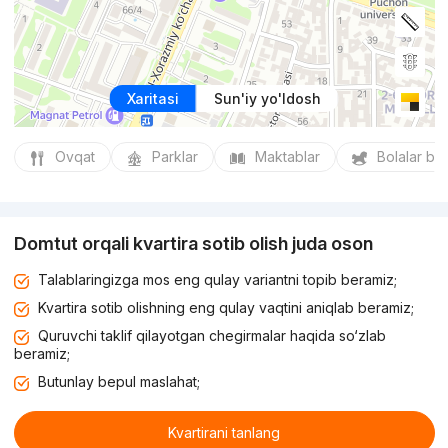
Xaritasi
Sun'iy yo'ldosh
Ovqat
Parklar
Maktablar
Bolalar bo
Domtut orqali kvartira sotib olish juda oson
Talablaringizga mos eng qulay variantni topib beramiz;
Kvartira sotib olishning eng qulay vaqtini aniqlab beramiz;
Quruvchi taklif qilayotgan chegirmalar haqida so‘zlab
beramiz;
Butunlay bepul maslahat;
Kvartirani tanlang