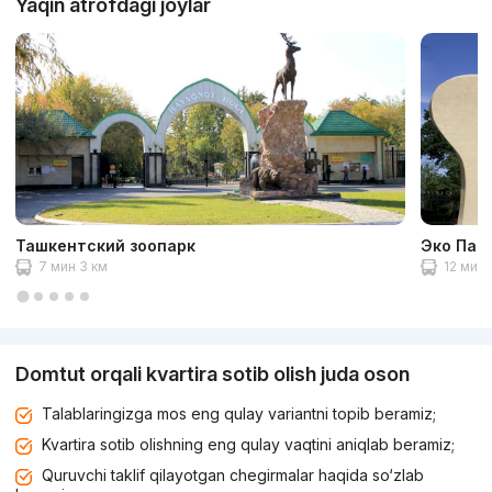
Yaqin atrofdagi joylar
Ташкентский зоопарк
Эко Пар
7 мин 3 км
12 мин 
Domtut orqali kvartira sotib olish juda oson
Talablaringizga mos eng qulay variantni topib beramiz;
Kvartira sotib olishning eng qulay vaqtini aniqlab beramiz;
Quruvchi taklif qilayotgan chegirmalar haqida so‘zlab