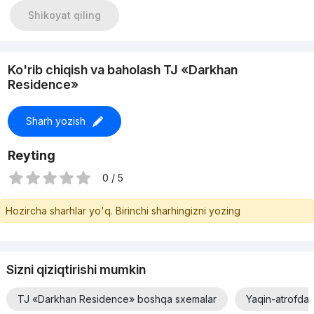
29.5м²; 1 комнатные - 42м²; 43м²; 54.5м²; 2х комнатные -
Shikoyat qiling
88.5м²; 89м²; От застройщика: • Входная дверь •
Пластиковые окна • Межкомнатные перегородки с черной
отделкой • Коммуникации (стояки, счётчики) Условия
оплаты: • Первоначальный взнос-60% рассрочка на 5
Ko'rib chiqish va baholash TJ «Darkhan
месяцев! Адрес: Мирзо-Улугбекский район, улица Катта
Residence»
Дархон 19 +998994780009
Sharh yozish
Reyting
0 / 5
Hozircha sharhlar yo'q. Birinchi sharhingizni yozing
Sizni qiziqtirishi mumkin
TJ «Darkhan Residence» boshqa sxemalar
Yaqin-atrofda