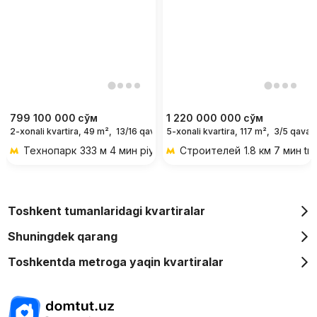
799 100 000
сўм
1 220 000 000
сўм
2-xonali kvartira, 49 m²,
13/16 qavat
5-xonali kvartira, 117 m²,
3/5 qavat
Технопарк
333 м 4 мин piyoda
Строителей
1.8 км 7 мин tr
Toshkent tumanlaridagi kvartiralar
Shuningdek qarang
Toshkentda metroga yaqin kvartiralar