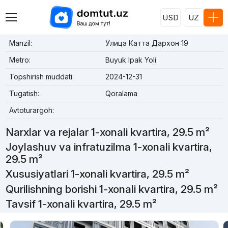
USD
UZ
Manzil:
Улица Катта Дархон 19
Metro:
Buyuk Ipak Yoli
Topshirish muddati:
2024-12-31
Tugatish:
Qoralama
Avtoturargoh:
Narxlar va rejalar 1-xonali kvartira, 29.5 m²
Joylashuv va infratuzilma 1-xonali kvartira,
29.5 m²
Xususiyatlari 1-xonali kvartira, 29.5 m²
Qurilishning borishi 1-xonali kvartira, 29.5 m²
Tavsif 1-xonali kvartira, 29.5 m²