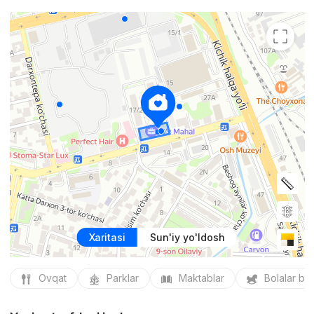
Xaritasi
Sun'iy yo'ldosh
Ovqat
Parklar
Maktablar
Bolalar bo