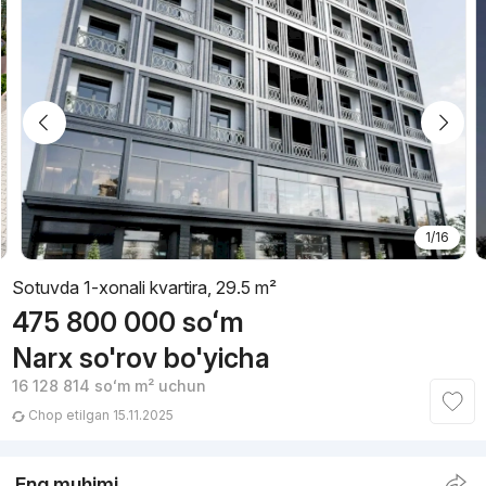
1/16
Sotuvda 1-xonali kvartira, 29.5 m²
475 800 000
soʻm
Narx so'rov bo'yicha
16 128 814
soʻm
m² uchun
Chop etilgan 15.11.2025
Eng muhimi