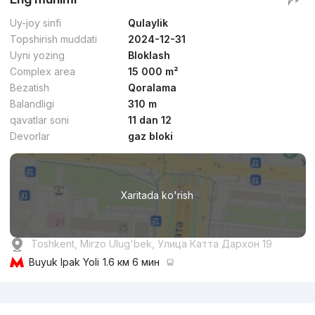
Uy-joy sinfi
Qulaylik
Topshirish muddati
2024-12-31
Uyni yozing
Bloklash
Complex area
15 000 m²
Bezatish
Qoralama
Balandligi
310 m
qavatlar soni
11 dan 12
Devorlar
gaz bloki
Xaritada ko'rish
Toshkent, Mirzo Ulug'bek, Улица Катта Дархон 19
Buyuk Ipak Yoli
1.6 км 6 мин
Reklama