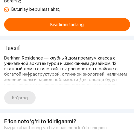
beramiz;
Butunlay bepul maslahat;
Kvartirani tanlang
Tavsif
Darkhan Residence — клубный дом премиум класса с
уникальной архитектурой и изысканным дизайном. 12
этажный дом в стиле хай-тек расположен в районе с
богатой инфраструктурой, отличной экологией, наличием
зеленой зоны и парков поблизости Для фасада будут
использованы только высококачественные материалы,
дом будет ошиваться базальтом для максимальной
эффективности сохранения тепла зимой и прохлады
Ko'proq
летом. Главные преимущества Darkhan Residence: • Дом
премиум класса • Максимально удобная локация •
Подземный и надземный паркинг • Развитая
инфраструктура • Закрытый двор с круглосуточным
E'lon noto'g'ri to'ldirilganmi?
видео-наблюдением • Детская площадка • Беседки,
Bizga xabar bering va biz muammoni ko‘rib chiqamiz
скамейки, фонтан • Домофон • Два качественных
бесшумных лифта Планировки квартир: Студия - 29м²;