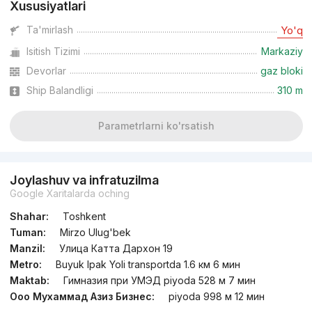
Xususiyatlari
Ta'mirlash
Yo'q
Isitish Tizimi
Markaziy
Devorlar
gaz bloki
Ship Balandligi
310 m
Parametrlarni ko'rsatish
Joylashuv va infratuzilma
Google Xaritalarda oching
Shahar:
Toshkent
Tuman:
Mirzo Ulug'bek
Manzil:
Улица Катта Дархон 19
Metro:
Buyuk Ipak Yoli transportda 1.6 км 6 мин
Maktab:
Гимназия при УМЭД piyoda 528 м 7 мин
Ооо Мухаммад Азиз Бизнес:
piyoda 998 м 12 мин