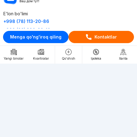
E'lon bo'limi
+998 (78) 113-20-86
+998 (93) 390-30-10
Menga qo'ng'iroq qiling
Kontaktlar
Пн-Пт. С 9:30 до 18:00
RU
UZ
Yangi binolar
Kvartiralar
Qo'shish
Ipoteka
Xarita
Kontaktlar
loyiha haqida
Webnow © loyihasi
Foydalanish shartlari
Maxfiylik siyosati
Ommaviy taklif