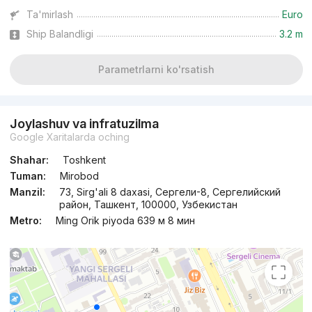
Ta'mirlash
Euro
Ship Balandligi
3.2 m
Parametrlarni ko'rsatish
Joylashuv va infratuzilma
Google Xaritalarda oching
Shahar:
Toshkent
Tuman:
Mirobod
Manzil:
73, Sirg'ali 8 daxasi, Сергели-8, Сергелийский
район, Ташкент, 100000, Узбекистан
Metro:
Ming Orik piyoda 639 м 8 мин