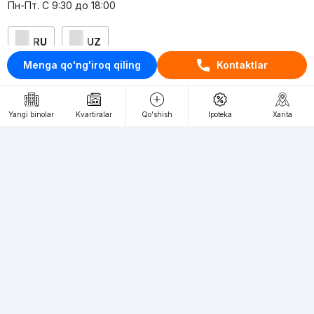
Пн-Пт. С 9:30 до 18:00
RU
UZ
Menga qo'ng'iroq qiling
Kontaktlar
Kontaktlar
loyiha haqida
Yangi binolar
Kvartiralar
Qo'shish
Ipoteka
Xarita
Webnow © loyihasi
Foydalanish shartlari
Maxfiylik siyosati
Ommaviy taklif
Muassis:
"WEBNOW" MChJ
Manzil:
Toshkent shahri, A.Qahhor ko'chasi, 47-uy
Elektron ommaviy axborot vositalarini ro'yxatdan
o'tkazish:
1649