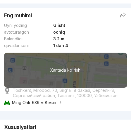
Eng muhimi
Uyni yozing
G'isht
avtoturargoh
ochiq
Balandligi
3.2 m
qavatlar soni
1 dan 4
Xaritada ko'rish
Toshkent, Mirobod, 73, Sirg'ali 8 daxasi, Сергели-8,
Сергелийский район, Ташкент, 100000, Узбекистан
Ming Orik
639 м 8 мин
Reklama
Xususiyatlari