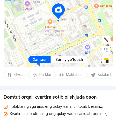
Xaritasi
Sun'iy yo'ldosh
Ovqat
Parklar
Maktablar
Bolalar bo
Domtut orqali kvartira sotib olish juda oson
Talablaringizga mos eng qulay variantni topib beramiz;
Kvartira sotib olishning eng qulay vaqtini aniqlab beramiz;