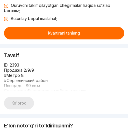
Quruvchi taklif qilayotgan chegirmalar haqida so‘zlab
beramiz;
Butunlay bepul maslahat;
Kvartirani tanlang
Tavsif
ID: 2393
Продажа 2/9/9
#Метро 8
#Сергелинский район
Площадь : 80 кв.м
Состояние :Евроремонт,мебель,техника
Мебель и Техника : Есть
Цена : 85000$
Ko'proq
+998 77 267 71 11
E'lon noto'g'ri to'ldirilganmi?