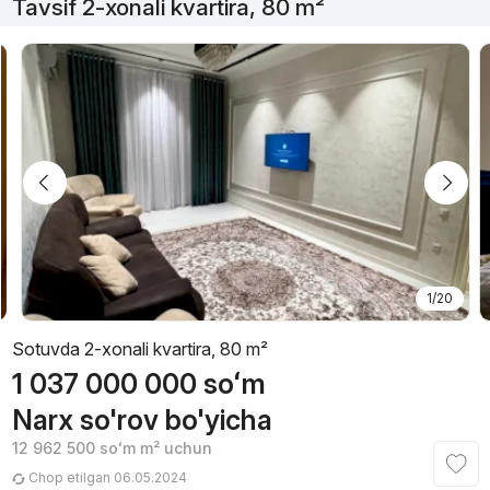
Tavsif 2-xonali kvartira, 80 m²
1/20
Sotuvda 2-xonali kvartira, 80 m²
1 037 000 000
soʻm
Narx so'rov bo'yicha
12 962 500
soʻm
m² uchun
Chop etilgan 06.05.2024