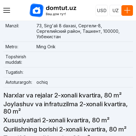
USD
UZ
Manzil:
73, Sirg'ali 8 daxasi, Сергели-8,
Сергелийский район, Ташкент, 100000,
Узбекистан
Metro:
Ming Orik
Topshirish
muddati:
Tugatish:
Avtoturargoh:
ochiq
Narxlar va rejalar 2-xonali kvartira, 80 m²
Joylashuv va infratuzilma 2-xonali kvartira,
80 m²
Xususiyatlari 2-xonali kvartira, 80 m²
Qurilishning borishi 2-xonali kvartira, 80 m²