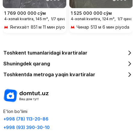
1 769 000 000
сўм
1 525 000 000
сўм
4-xonali kvartira, 145 m²,
1/7 qavat
4-xonali kvartira, 124 m²,
1/7 qavat
Янгихаёт
851 м 11 мин piyoda
Чинар
513 м 6 мин piyoda
Toshkent tumanlaridagi kvartiralar
Shuningdek qarang
Toshkentda metroga yaqin kvartiralar
E'lon bo'limi
+998 (78) 113-20-86
+998 (93) 390-30-10