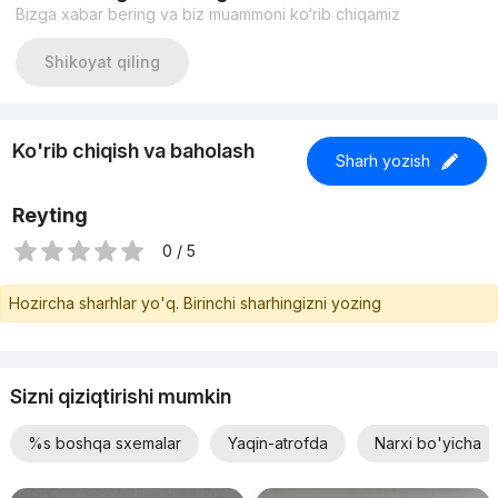
Bizga xabar bering va biz muammoni ko‘rib chiqamiz
Shikoyat qiling
Ko'rib chiqish va baholash
Sharh yozish
Reyting
0 / 5
Hozircha sharhlar yo'q. Birinchi sharhingizni yozing
Sizni qiziqtirishi mumkin
%s boshqa sxemalar
Yaqin-atrofda
Narxi bo'yicha