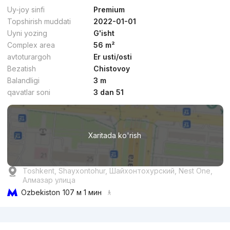
Uy-joy sinfi
Premium
Topshirish muddati
2022-01-01
Uyni yozing
G'isht
Complex area
56 m²
avtoturargoh
Er usti/osti
Bezatish
Chistovoy
dan
17.1 mln
сўм
/m²
Balandligi
3 m
qavatlar soni
3 dan 51
Topshirildi
,
Nikolay2
2-xonali kvartira, 60 m²
Xaritada ko'rish
+998 (90) 985...
Toshkent, Shayxontohur, Шайхонтохурский, Nest One,
Алмазар улица
Ozbekiston
107 м 1 мин
Reklama