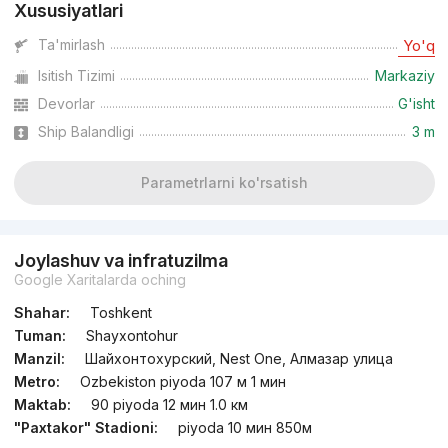
Xususiyatlari
dan
17 mln
сўм
/m²
Ta'mirlash
Yo'q
Isitish Tizimi
Markaziy
Topshirildi
,
Sanjar3
2-xonali kvartira, 48 m²
Devorlar
G'isht
Ship Balandligi
3 m
+998 (99) 917...
Parametrlarni ko'rsatish
Joylashuv va infratuzilma
Google Xaritalarda oching
Shahar:
Toshkent
Tuman:
Shayxontohur
Manzil:
Шайхонтохурский, Nest One, Алмазар улица
Metro:
Ozbekiston piyoda 107 м 1 мин
Maktab:
90 piyoda 12 мин 1.0 км
"Paxtakor" Stadioni:
piyoda 10 мин 850м