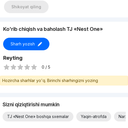
Shikoyat qiling
Ko'rib chiqish va baholash TJ «Nest One»
Sharh yozish
Reyting
0 / 5
Hozircha sharhlar yo'q. Birinchi sharhingizni yozing
Sizni qiziqtirishi mumkin
TJ «Nest One» boshqa sxemalar
Yaqin-atrofda
Narx