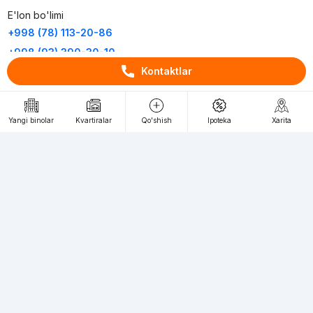
E'lon bo'limi
+998 (78) 113-20-86
+998 (93) 390-30-10
Kontaktlar
Пн-Пт. С 9:30 до 18:00
RU
UZ
Yangi binolar
Kvartiralar
Qo'shish
Ipoteka
Xarita
Kontaktlar
loyiha haqida
Webnow © loyihasi
Foydalanish shartlari
Maxfiylik siyosati
Ommaviy taklif