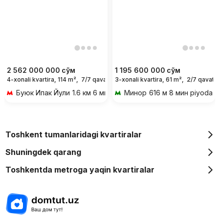
2 562 000 000
сўм
1 195 600 000
сўм
4-xonali kvartira, 114 m²,
7/7 qavat
3-xonali kvartira, 61 m²,
2/7 qavat
Буюк Ипак Йули
1.6 км 6 мин transportda
Минор
616 м 8 мин piyoda
Toshkent tumanlaridagi kvartiralar
Shuningdek qarang
Toshkentda metroga yaqin kvartiralar