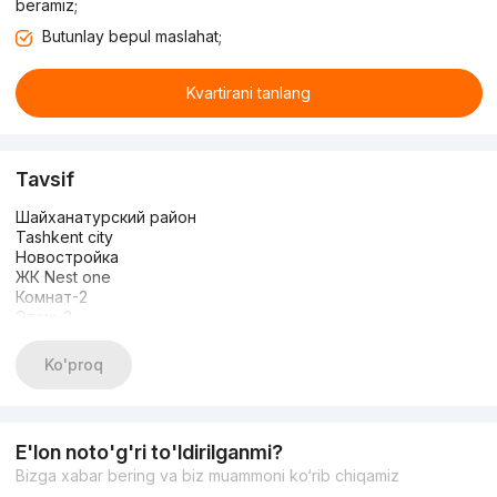
beramiz;
Butunlay bepul maslahat;
Kvartirani tanlang
Tavsif
Шайханатурский район
Tashkent city
Новостройка
ЖК Nest one
Комнат-2
Этаж-3
Этажность-26
Площадь-35 кв.м
Ko'proq
Состояние-Коробка
Цена-87 000 y.e
Рядом есть: Детская площадка, Школа, Развлекательные
заведения, Больница, поликлиника, Супермаркет,
E'lon noto'g'ri to'ldirilganmi?
магазины, Парк, зелёная зона, Остановки, Стоянка,
Bizga xabar bering va biz muammoni ko‘rib chiqamiz
Детский сад, Рестораны, кафе