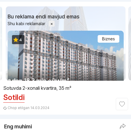
Bu reklama endi mavjud emas
Shu kabi reklamalar
×
Biznes
4
1/13
dan
18.3 mln
сўм
/m²
Sotuvda 2-xonali kvartira, 35 m²
Sotildi
Topshirildi 2023
,
Uzbegim Development
TJ «Chaqar»
Chop etilgan 14.03.2024
+998 (55) 500...
Eng muhimi