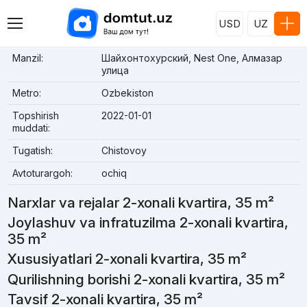
USD
UZ
Manzil:
Шайхонтохурский, Nest One, Алмазар
улица
Metro:
Ozbekiston
Topshirish
2022-01-01
muddati:
Tugatish:
Chistovoy
Avtoturargoh:
ochiq
Narxlar va rejalar 2-xonali kvartira, 35 m²
Joylashuv va infratuzilma 2-xonali kvartira,
35 m²
Xususiyatlari 2-xonali kvartira, 35 m²
Qurilishning borishi 2-xonali kvartira, 35 m²
Tavsif 2-xonali kvartira, 35 m²