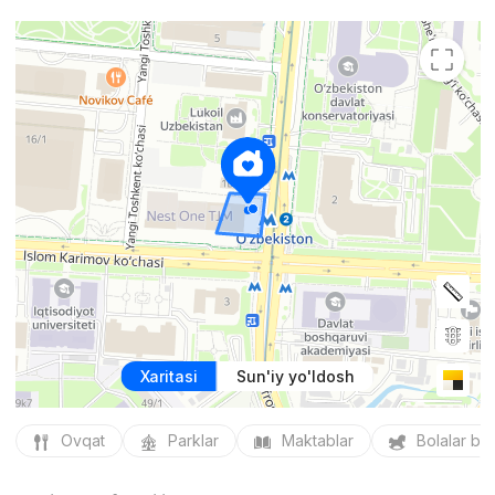
Xaritasi
Sun'iy yo'ldosh
Ovqat
Parklar
Maktablar
Bolalar bo