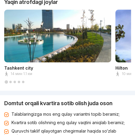
Yaqin atrofdagi joylar
Tashkent city
Hilton
14 мин 1.1 км
10 мин
Domtut orqali kvartira sotib olish juda oson
Talablaringizga mos eng qulay variantni topib beramiz;
Kvartira sotib olishning eng qulay vaqtini aniqlab beramiz;
Quruvchi taklif qilayotgan chegirmalar haqida so‘zlab