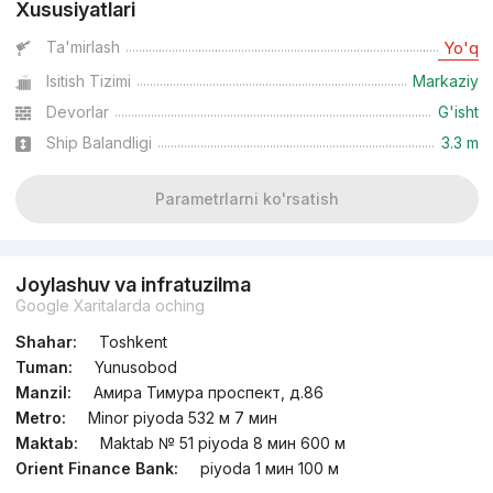
Xususiyatlari
Ta'mirlash
Yo'q
Isitish Tizimi
Markaziy
Devorlar
G'isht
Ship Balandligi
3.3 m
Parametrlarni ko'rsatish
Joylashuv va infratuzilma
Google Xaritalarda oching
Shahar:
Toshkent
Tuman:
Yunusobod
Manzil:
Амира Тимура проспект, д.86
Metro:
Minor piyoda 532 м 7 мин
Maktab:
Maktab № 51 piyoda 8 мин 600 м
Orient Finance Bank:
piyoda 1 мин 100 м