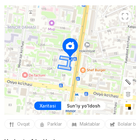
Xaritasi
Sun'iy yo'ldosh
Ovqat
Parklar
Maktablar
Bolalar bo