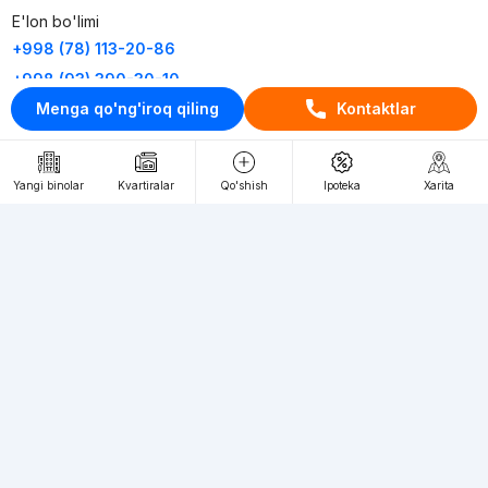
E'lon bo'limi
+998 (78) 113-20-86
+998 (93) 390-30-10
Menga qo'ng'iroq qiling
Kontaktlar
Пн-Пт. С 9:30 до 18:00
RU
UZ
Yangi binolar
Kvartiralar
Qo'shish
Ipoteka
Xarita
Kontaktlar
loyiha haqida
Webnow © loyihasi
Foydalanish shartlari
Maxfiylik siyosati
Ommaviy taklif