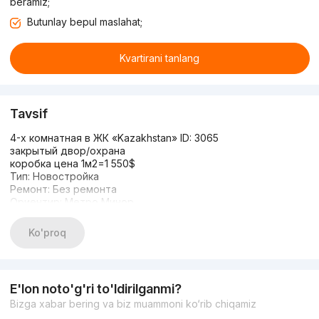
beramiz;
Butunlay bepul maslahat;
Kvartirani tanlang
Tavsif
4-х комнатная в ЖК «Kazakhstan» ID: 3065
закрытый двор/охрана
коробка цена 1м2=1 550$
Тип: Новостройка
Ремонт: Без ремонта
Ориентир: Метро Минор
Район: Юнусабадский (Центр)
Комнаты: 4
Ko'proq
Этаж: 4
Этажность: 10
Площадь: 129 м²
Цена: $200000
E'lon noto'g'ri to'ldirilganmi?
Заинтересовало? Свяжитесь со мной — расскажу всё о
Bizga xabar bering va biz muammoni ko‘rib chiqamiz
квартире и помогу с выбором!
Звоните или пишите: