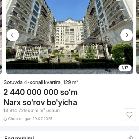
1/17
Sotuvda 4-xonali kvartira, 129 m²
2 440 000 000
soʻm
Narx so'rov bo'yicha
18 914 729
soʻm
m² uchun
Chop etilgan 29.07.2025
Eng muhimi