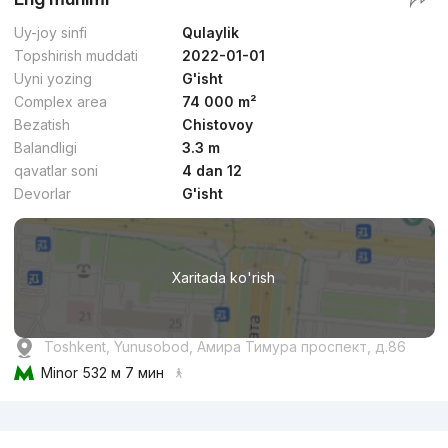
Uy-joy sinfi
Qulaylik
Topshirish muddati
2022-01-01
Uyni yozing
G'isht
Complex area
74 000 m²
Bezatish
Chistovoy
Balandligi
3.3 m
qavatlar soni
4 dan 12
Devorlar
G'isht
Xaritada ko'rish
Toshkent, Yunusobod, Амира Тимура проспект, д.86
Minor
532 м 7 мин
Reklama