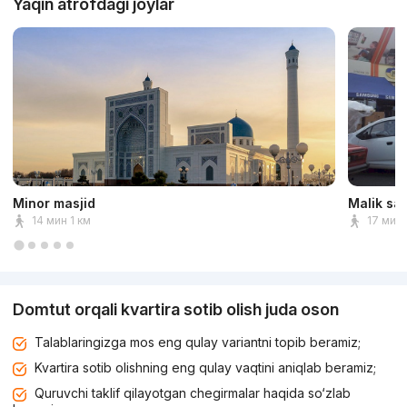
Yaqin atrofdagi joylar
Minor masjid
Malik sa
14 мин 1 км
17 мин 
Domtut orqali kvartira sotib olish juda oson
Talablaringizga mos eng qulay variantni topib beramiz;
Kvartira sotib olishning eng qulay vaqtini aniqlab beramiz;
Quruvchi taklif qilayotgan chegirmalar haqida so‘zlab