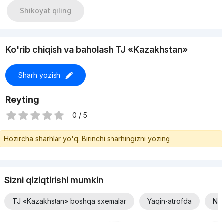
+998910062594
Shikoyat qiling
Григорий
Проконсультирую и подберу лучшие варианты по вашему
запросу!
Ko'rib chiqish va baholash TJ «Kazakhstan»
Sharh yozish
Reyting
0 / 5
Hozircha sharhlar yo'q. Birinchi sharhingizni yozing
Sizni qiziqtirishi mumkin
TJ «Kazakhstan» boshqa sxemalar
Yaqin-atrofda
Na