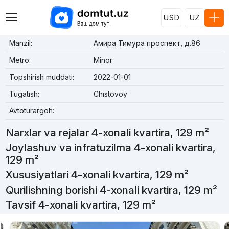
USD
UZ
Manzil:
Амира Тимура проспект, д.86
Metro:
Minor
Topshirish muddati:
2022-01-01
Tugatish:
Chistovoy
Avtoturargoh:
Narxlar va rejalar 4-xonali kvartira, 129 m²
Joylashuv va infratuzilma 4-xonali kvartira,
129 m²
Xususiyatlari 4-xonali kvartira, 129 m²
Qurilishning borishi 4-xonali kvartira, 129 m²
Tavsif 4-xonali kvartira, 129 m²