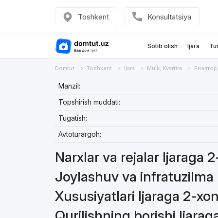
Toshkent
Konsultatsiya
Sotib olish
Ijara
Tu
Domtut
Toshkent
Ijara
Mulk, Kvartira
Риэлтор
Manzil:
Topshirish muddati:
Tugatish:
Avtoturargoh:
Narxlar va rejalar Ijaraga 
Joylashuv va infratuzilma 
Xususiyatlari Ijaraga 2-xon
Qurilishning borishi Ijarag