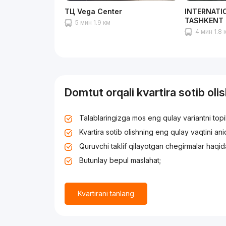
ТЦ Vega Center
INTERNATI
TASHKENT
5 мин 1.9 км
4 мин 1.8 
Domtut orqali kvartira sotib oli
Talablaringizga mos eng qulay variantni top
Kvartira sotib olishning eng qulay vaqtini an
Quruvchi taklif qilayotgan chegirmalar haqid
Butunlay bepul maslahat;
Kvartirani tanlang