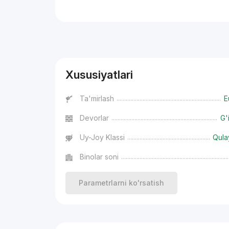
Reklama
Xususiyatlari
Ta'mirlash
E
Devorlar
G'
Uy-Joy Klassi
Qula
Binolar soni
Parametrlarni ko'rsatish