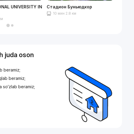
ONAL UNIVERSITY IN
Стадион Буньюдкор
Парк и
10 мин 2.8 км
11 ми
км
sh juda oson
ib beramiz;
iqlab beramiz;
a so‘zlab beramiz;