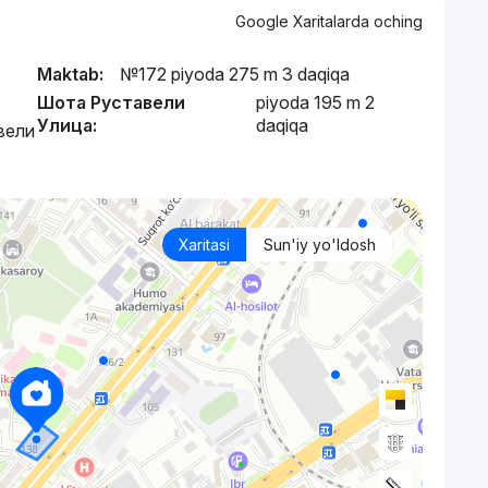
Google Xaritalarda oching
Maktab:
№172 piyoda 275 m 3 daqiqa
Шота Руставели
piyoda 195 m 2
Улица:
daqiqa
вели
Xaritasi
Sun'iy yo'ldosh