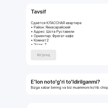
Tavsif
Сдаётся КЛАССНАЯ квартира
• Район: Яккасарайский
• Адрес: Шота Руставели
• Ориентир: Фрегат кафе
• Комнат:2
• Этаж: 7
• Этажность: 12
• Площадь: 50м2
Ko'proq
• Ремонт: Евро
В квартире есть всё необходимое для повс
Kровать, Mебель, Wi-Fi, Kухонная зона и Oб
• Рядом есть: Шота Руставели, Братские Мо
Аэропорт, Саломатина
Звоните, имеются альтернативные варианты!
E'lon noto'g'ri to'ldirilganmi?
С уважением Мадина
Bizga xabar bering va biz muammoni ko‘rib chiq
Эксперт по недвижимости
Агентство по недвижимости!