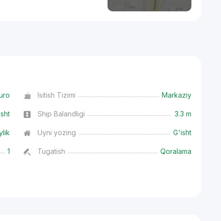
uro
Isitish Tizimi
Markaziy
isht
Ship Balandligi
3.3 m
ylik
Uyni yozing
G'isht
1
Tugatish
Qoralama