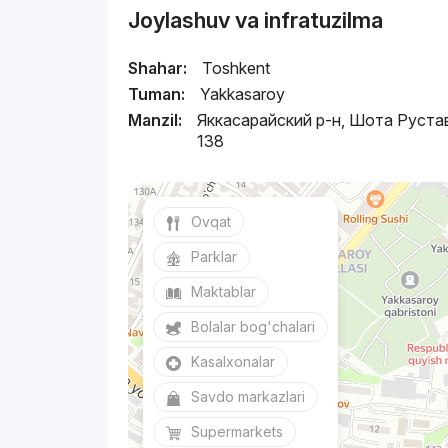
Joylashuv va infratuzilma
Shahar:
Toshkent
Tuman:
Yakkasaroy
Manzil:
Яккасарайский р-н, Шота Руста
138
Ovqat
Parklar
Maktablar
Bolalar bog'chalari
Kasalxonalar
Savdo markazlari
Supermarkets