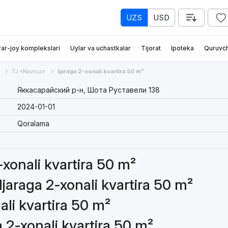
UZS
USD
rar-joy komplekslari
Uylar va uchastkalar
Tijorat
Ipoteka
Quruvch
TJ «Navruz»
Ijaraga 2-xonali kvartira 50 m²
Яккасарайский р-н, Шота Руставели 138
2024-01-01
Qoralama
2-xonali kvartira 50 m²
Ijaraga 2-xonali kvartira 50 m²
ali kvartira 50 m²
a 2-xonali kvartira 50 m²