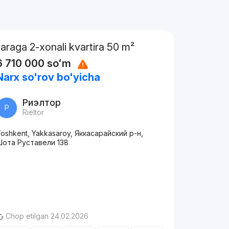
Ijaraga 2-xonali kvartira 50 m²
6 710 000
soʻm
Narx so'rov bo'yicha
Риэлтор
Р
Rieltor
oshkent, Yakkasaroy, Яккасарайский р-н,
Шота Руставели 138
Chop etilgan 24.02.2026