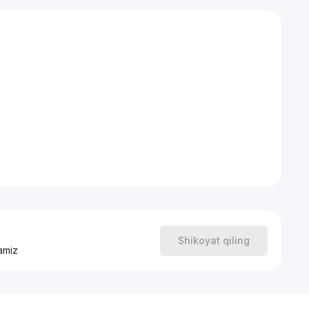
едневной жизни: Kондиционер, Cтиральная Mашина,
еденный стол.
гилы, Текстильный мост, Кушбеги, Башлык, Мукимий,
 В базе более 20000 объектов по городу Ташкент.
Shikoyat qiling
amiz