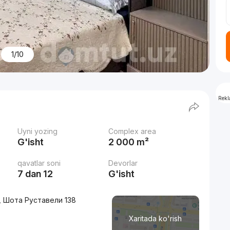
1/10
Rek
Uyni yozing
Complex area
G'isht
2 000 m²
qavatlar soni
Devorlar
7 dan 12
G'isht
, Шота Руставели 138
Xaritada ko'rish