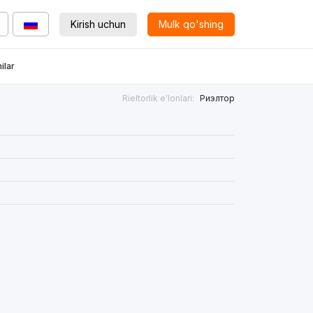
Kirish uchun
Mulk qo'shing
ilar
Rieltorlik e'lonlari:
Риэлтор