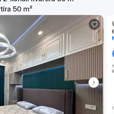
rtira 50 m²
T