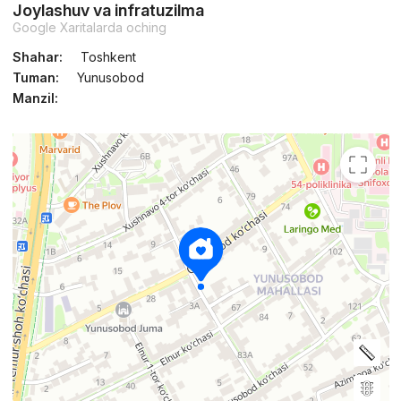
Joylashuv va infratuzilma
Google Xaritalarda oching
Shahar:
Toshkent
Tuman:
Yunusobod
Manzil: