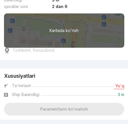
qavatlar soni
2 dan 9
Xaritada ko'rish
Toshkent, Yunusobod,
Reklama
Xususiyatlari
Ta'mirlash
Yo'q
Ship Balandligi
3 m
Parametrlarni ko'rsatish