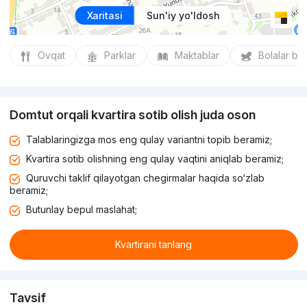
Xaritasi
Sun'iy yo'ldosh
Ovqat
Parklar
Maktablar
Bolalar bo
Domtut orqali kvartira sotib olish juda oson
Talablaringizga mos eng qulay variantni topib beramiz;
Kvartira sotib olishning eng qulay vaqtini aniqlab beramiz;
Quruvchi taklif qilayotgan chegirmalar haqida so‘zlab
beramiz;
Butunlay bepul maslahat;
Kvartirani tanlang
Tavsif