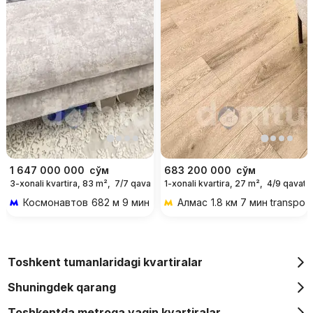
1 647 000 000
сўм
683 200 000
сўм
3-xonali kvartira, 83 m²,
7/7 qavat
1-xonali kvartira, 27 m²,
4/9 qavat
Космонавтов
682 м 9 мин piyoda
Алмас
1.8 км 7 мин transpor
Toshkent tumanlaridagi kvartiralar
Shuningdek qarang
Toshkentda metroga yaqin kvartiralar