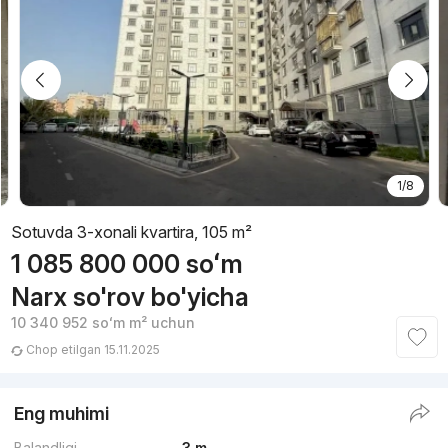
1/8
Sotuvda 3-xonali kvartira, 105 m²
1 085 800 000
soʻm
Narx so'rov bo'yicha
10 340 952
soʻm
m² uchun
Chop etilgan 15.11.2025
Eng muhimi
Balandligi
3 m