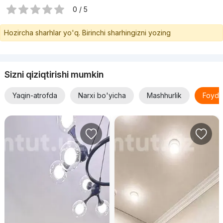
0 / 5
Hozircha sharhlar yo'q. Birinchi sharhingizni yozing
Sizni qiziqtirishi mumkin
Yaqin-atrofda
Narxi bo'yicha
Mashhurlik
Foyda