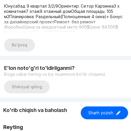
Юнусабад 9 квартал 3/2/9Ориентир: Сетор Карзинка3 х
комнатная7 этаж9 этажный домОбщая площадь: 105
м2Планировка: Раздельный(Полноценные 4 окна)+ Бонус
за дизайнерский проектРемонт: без ремонт
(Коробка)Цена за квадратный метр 900$Цена: 94.500$
торг на местеТел: +998934320532
Ko'proq
E'lon noto'g'ri to'ldirilganmi?
Bizga xabar bering va biz muammoni ko‘rib chiqamiz
Shikoyat qiling
Ko'rib chiqish va baholash
Sharh yozish
Reyting