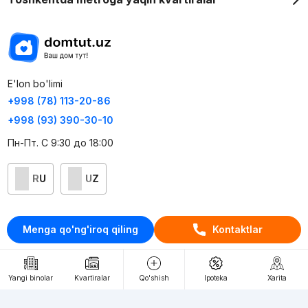
E'lon bo'limi
+998 (78) 113-20-86
+998 (93) 390-30-10
Пн-Пт. С 9:30 до 18:00
RU
UZ
Kontaktlar
Menga qo'ng'iroq qiling
Kontaktlar
loyiha haqida
Webnow © loyihasi
Yangi binolar
Kvartiralar
Qo'shish
Ipoteka
Xarita
Foydalanish shartlari