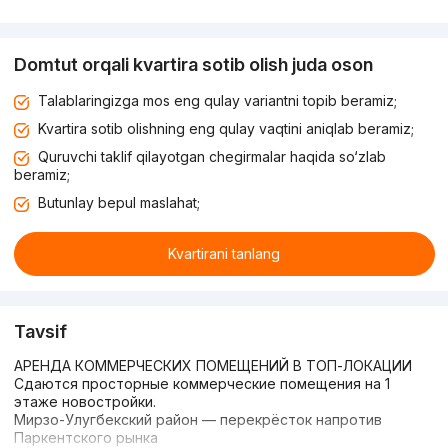
Domtut orqali kvartira sotib olish juda oson
Talablaringizga mos eng qulay variantni topib beramiz;
Kvartira sotib olishning eng qulay vaqtini aniqlab beramiz;
Quruvchi taklif qilayotgan chegirmalar haqida so‘zlab
beramiz;
Butunlay bepul maslahat;
Kvartirani tanlang
Tavsif
АРЕНДА КОММЕРЧЕСКИХ ПОМЕЩЕНИЙ В ТОП-ЛОКАЦИИ
Сдаются просторные коммерческие помещения на 1
этаже новостройки.
Мирзо-Улугбекский район — перекрёсток напротив
Паркентского рынка