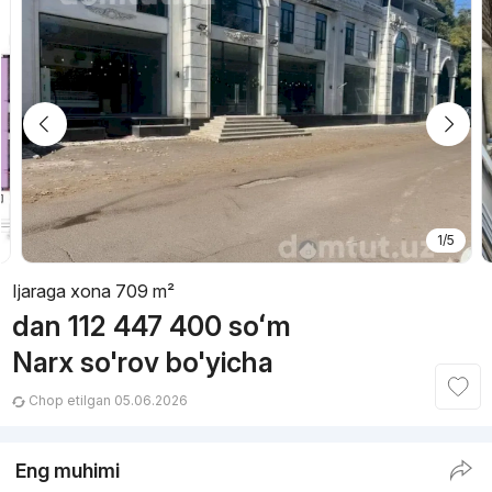
1/5
Ijaraga xona 709 m²
dan
112 447 400
soʻm
Narx so'rov bo'yicha
Chop etilgan 05.06.2026
Eng muhimi