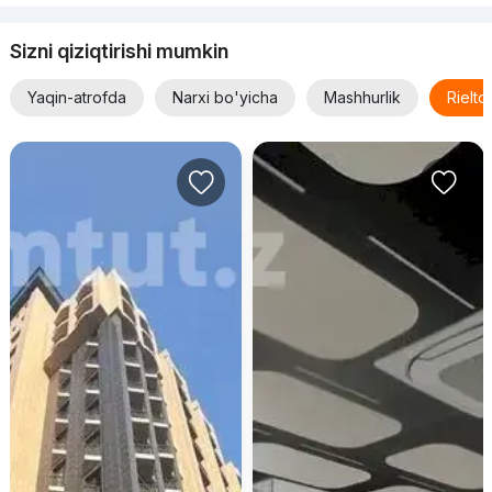
Лобар
Sizni qiziqtirishi mumkin
Yaqin-atrofda
Narxi bo'yicha
Mashhurlik
Rielt