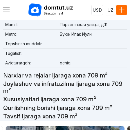
USD
UZ
Manzil:
Паркентская улица, д.11
Metro:
Буюк Ипак Йули
Topshirish muddati:
Tugatish:
Avtoturargoh:
ochiq
Narxlar va rejalar Ijaraga xona 709 m²
Joylashuv va infratuzilma Ijaraga xona 709
m²
Xususiyatlari Ijaraga xona 709 m²
Qurilishning borishi Ijaraga xona 709 m²
Tavsif Ijaraga xona 709 m²