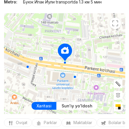
Metro:
Буюк Ипак Йули transportda 1.3 км 5 мин
Xaritasi
Sun'iy yo'ldosh
Ovqat
Parklar
Maktablar
Bolalar bo