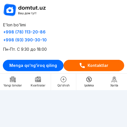
E'lon bo'limi
+998 (78) 113-20-86
+998 (93) 390-30-10
Пн-Пт. С 9:30 до 18:00
RU
UZ
Menga qo'ng'iroq qiling
Kontaktlar
Kontaktlar
Yangi binolar
Kvartiralar
Qo'shish
Ipoteka
Xarita
loyiha haqida
Webnow © loyihasi
Foydalanish shartlari
Maxfiylik siyosati