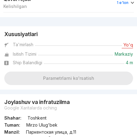
1 e'lon
Kelishilgan
Reklama
Xususiyatlari
Ta'mirlash
Yo'q
Isitish Tizimi
Markaziy
Ship Balandligi
4 m
Parametrlarni ko'rsatish
Joylashuv va infratuzilma
Google Xaritalarda oching
Shahar:
Toshkent
Tuman:
Mirzo Ulug'bek
Manzil:
Паркентская улица, д.11