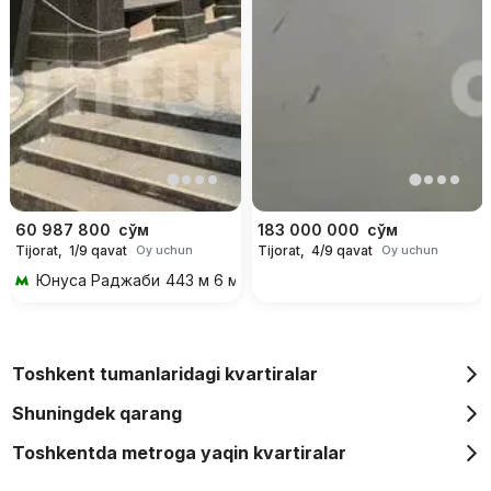
60 987 800
сўм
183 000 000
сўм
Tijorat,
1/9 qavat
Tijorat,
4/9 qavat
Oy uchun
Oy uchun
Юнуса Раджаби
443 м 6 мин piyoda
Toshkent tumanlaridagi kvartiralar
Shuningdek qarang
Toshkentda metroga yaqin kvartiralar