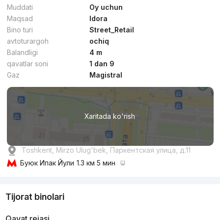
Muddati
Oy uchun
Maqsad
Idora
Bino turi
Street_Retail
avtoturargoh
ochiq
Balandligi
4 m
qavatlar soni
1 dan 9
Gaz
Magistral
Xaritada ko'rish
Toshkent, Mirzo Ulug'bek, Паркентская улица, д.11
Буюк Ипак Йули
1.3 км 5 мин
Tijorat binolari
Qavat rejasi