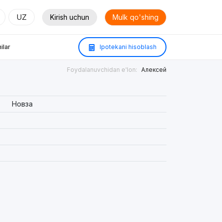
UZ
Kirish uchun
Mulk qo'shing
ilar
Ipotekani hisoblash
Foydalanuvchidan e'lon:
Алексей
Новза