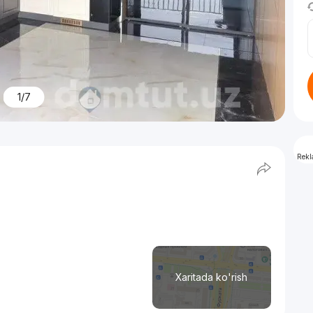
1/7
Rek
Xaritada ko'rish