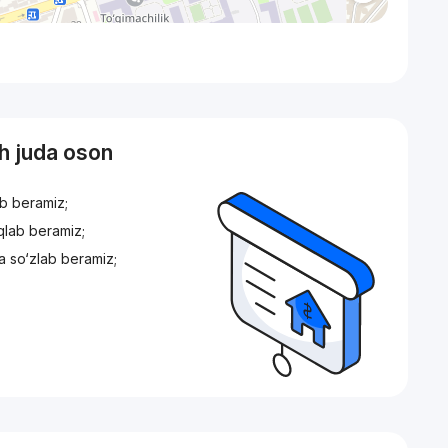
sh juda oson
ib beramiz;
iqlab beramiz;
a so‘zlab beramiz;