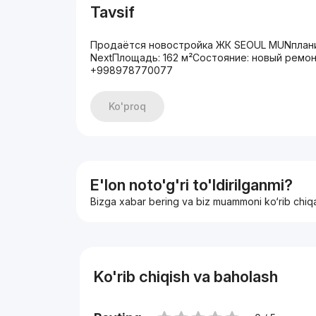
Tavsif
Продаётся новостройка ЖК SEOUL MUNпланир
NextПлощадь: 162 м²Состояние: новый ремонт
+998978770077
Ko'proq
E'lon noto'g'ri to'ldirilganmi?
Bizga xabar bering va biz muammoni ko‘rib chiq
Ko'rib chiqish va baholash