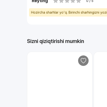
Reyting
0 / 5
Hozircha sharhlar yo'q. Birinchi sharhingizni yoz
Sizni qiziqtirishi mumkin