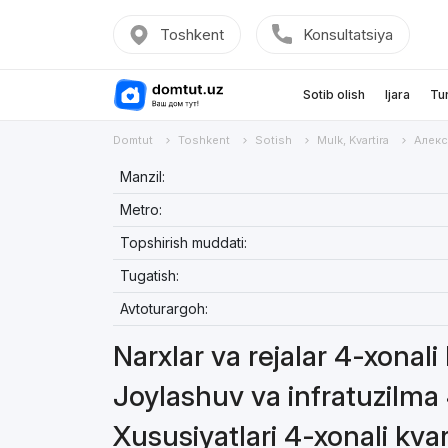
Toshkent
Konsultatsiya
Sotib olish
Ijara
Tu
Domtut
Toshkent
Sotish
Mulk, Kvartira
Алекс
Manzil:
Metro:
Topshirish muddati:
Tugatish:
Avtoturargoh:
Narxlar va rejalar 4-xonali
Joylashuv va infratuzilma 
Xususiyatlari 4-xonali kvar