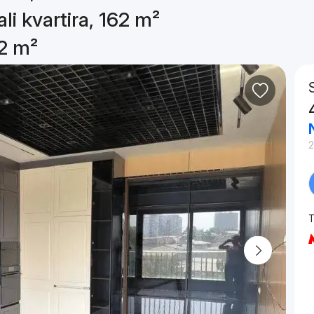
li kvartira, 162 m²
62 m²
2
T