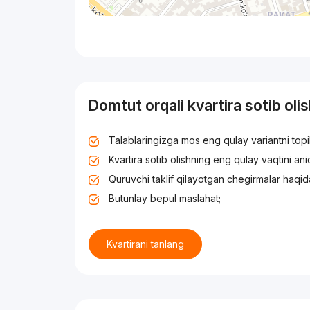
Domtut orqali kvartira sotib oli
Talablaringizga mos eng qulay variantni top
Kvartira sotib olishning eng qulay vaqtini an
Quruvchi taklif qilayotgan chegirmalar haqid
Butunlay bepul maslahat;
Kvartirani tanlang