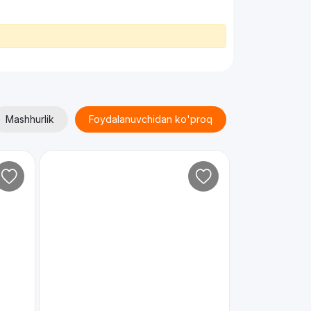
Mashhurlik
Foydalanuvchidan ko'proq