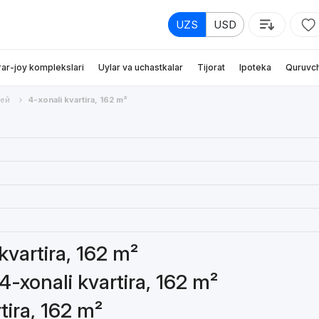
UZS
USD
rar-joy komplekslari
Uylar va uchastkalar
Tijorat
Ipoteka
Quruvch
ей
4-xonali kvartira, 162 m²
 kvartira, 162 m²
4-xonali kvartira, 162 m²
tira, 162 m²