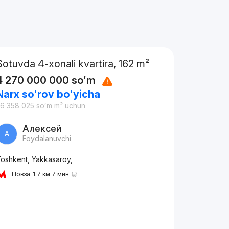
Sotuvda 4-xonali kvartira, 162 m²
4 270 000 000
soʻm
Narx so'rov bo'yicha
6 358 025
soʻm
m² uchun
Алексей
А
Foydalanuvchi
oshkent, Yakkasaroy,
Новза
1.7 км 7 мин