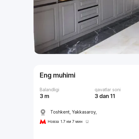
Eng muhimi
Balandligi
qavatlar soni
3 m
3 dan 11
Toshkent, Yakkasaroy,
Новза
1.7 км 7 мин