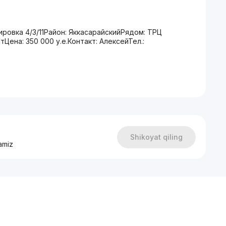
овка 4/3/11Район: ЯккасарайскийРядом: ТРЦ
Цена: 350 000 у.е.Контакт: АлексейТел.:
Shikoyat qiling
amiz