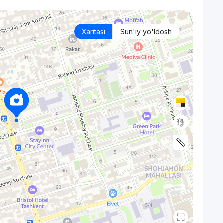
Xaritasi
Sun'iy yo'ldosh