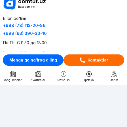
E'lon bo'limi
+998 (78) 113-20-86
+998 (93) 390-30-10
Пн-Пт. С 9:30 до 18:00
RU
UZ
Menga qo'ng'iroq qiling
Kontaktlar
Kontaktlar
Yangi binolar
Kvartiralar
Qo'shish
Ipoteka
Xarita
loyiha haqida
Webnow © loyihasi
Foydalanish shartlari
Maxfiylik siyosati
Ommaviy taklif