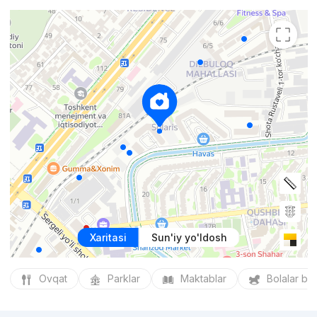
Xaritasi
Sun'iy yo'ldosh
Ovqat
Parklar
Maktablar
Bolalar bo