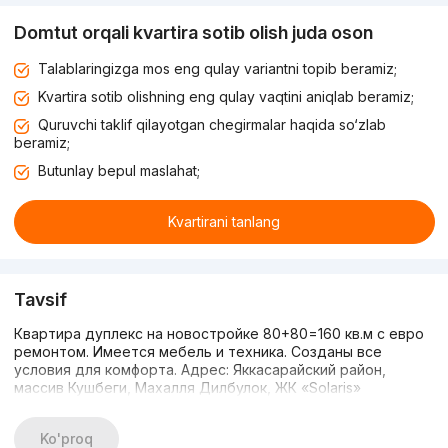
Domtut orqali kvartira sotib olish juda oson
Talablaringizga mos eng qulay variantni topib beramiz;
Kvartira sotib olishning eng qulay vaqtini aniqlab beramiz;
Quruvchi taklif qilayotgan chegirmalar haqida so‘zlab
beramiz;
Butunlay bepul maslahat;
Kvartirani tanlang
Tavsif
Квартира дуплекс на новостройке 80+80=160 кв.м с евро
ремонтом. Имеется мебель и техника. Созданы все
условия для комфорта. Адрес: Яккасарайский район,
массив Кушбеги, Махалля Дилбулок, ЖК «Solaris»
Ko'proq