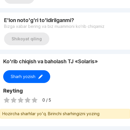
E'lon noto'g'ri to'ldirilganmi?
Bizga xabar bering va biz muammoni ko‘rib chiqamiz
Shikoyat qiling
Ko'rib chiqish va baholash TJ «Solaris»
Sharh yozish
Reyting
0 / 5
Hozircha sharhlar yo'q. Birinchi sharhingizni yozing