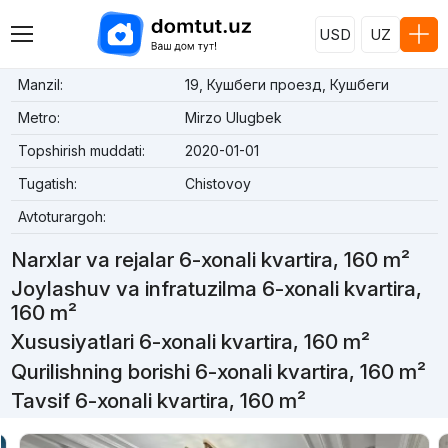
USD
UZ
Manzil:
19, Кушбеги проезд, Кушбеги
Metro:
Mirzo Ulugbek
Topshirish muddati:
2020-01-01
Tugatish:
Chistovoy
Avtoturargoh:
Narxlar va rejalar 6-xonali kvartira, 160 m²
Joylashuv va infratuzilma 6-xonali kvartira,
160 m²
Xususiyatlari 6-xonali kvartira, 160 m²
Qurilishning borishi 6-xonali kvartira, 160 m²
Tavsif 6-xonali kvartira, 160 m²