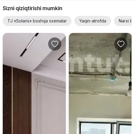
Sizni qiziqtirishi mumkin
TJ «Solaris» boshqa sxemalar
Yaqin-atrofda
Narxi b