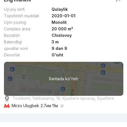
Uy-joy sinfi
Qulaylik
Topshirish muddati
2020-01-01
Uyni yozing
Monolit
Complex area
20 000 m²
Bezatish
Chistovoy
Balandligi
3 m
qavatlar soni
9 dan 9
Devorlar
G'isht
Xaritada ko'rish
Toshkent, Yakkasaroy, 19, Кушбеги проезд, Кушбеги
Mirzo Ulugbek
2.7км 11м
Reklama