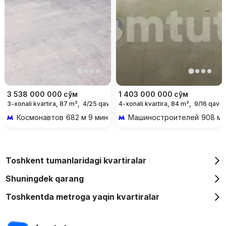
3 538 000 000
сўм
1 403 000 000
сўм
3-xonali kvartira, 87 m²,
4/25 qavat
4-xonali kvartira, 84 m²,
9/16 qavat
Космонавтов
682 м 9 мин piyoda
Машиностроителей
908 м 
Toshkent tumanlaridagi kvartiralar
Shuningdek qarang
Toshkentda metroga yaqin kvartiralar