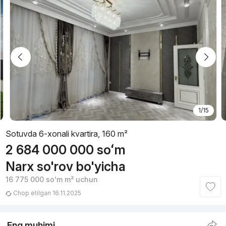
1/15
Sotuvda 6-xonali kvartira, 160 m²
2 684 000 000
soʻm
Narx so'rov bo'yicha
16 775 000
soʻm
m² uchun
Chop etilgan 16.11.2025
Eng muhimi