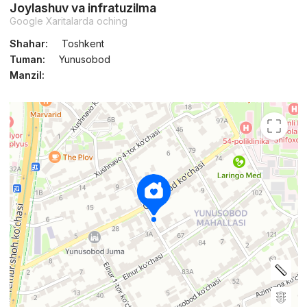
Joylashuv va infratuzilma
Google Xaritalarda oching
Shahar:
Toshkent
Tuman:
Yunusobod
Manzil: