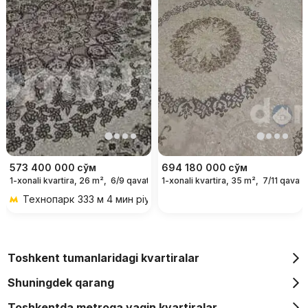
573 400 000
сўм
694 180 000
сўм
1-xonali kvartira, 26 m²,
6/9 qavat
1-xonali kvartira, 35 m²,
7/11 qavat
Технопарк
333 м 4 мин piyoda
Toshkent tumanlaridagi kvartiralar
Shuningdek qarang
Toshkentda metroga yaqin kvartiralar