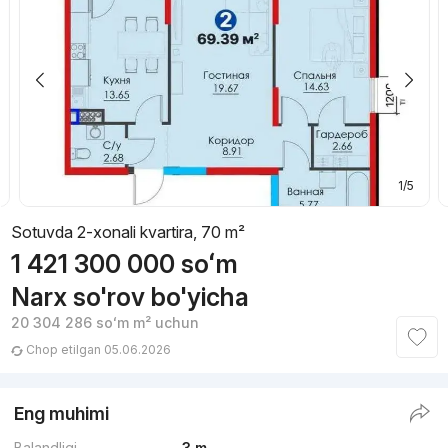
1/5
Sotuvda 2-xonali kvartira, 70 m²
1 421 300 000
soʻm
Narx so'rov bo'yicha
20 304 286
soʻm
m² uchun
Chop etilgan 05.06.2026
Eng muhimi
Balandligi
3 m