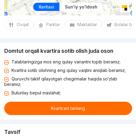
Xaritasi
Sun'iy yo'ldosh
Ovqat
Parklar
Maktablar
Bolalar bo
Domtut orqali kvartira sotib olish juda oson
Talablaringizga mos eng qulay variantni topib beramiz;
Kvartira sotib olishning eng qulay vaqtini aniqlab beramiz;
Quruvchi taklif qilayotgan chegirmalar haqida so‘zlab
beramiz;
Butunlay bepul maslahat;
Kvartirani tanlang
Tavsif