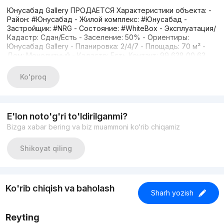
Юнусабад Gallery ПРОДАЕТСЯ Характеристики объекта: -
Район: #Юнусабад - Жилой комплекс: #Юнусабад -
Застройщик: #NRG - Состояние: #WhiteBox - Эксплуатация/
Кадастр: Сдан/Есть - Заселение: 50% - Ориентиры:
Юнусабад Gallery - Планировка: 2/4/7 - Площадь: 70 м² -
Дом: Монолитный - Кадастр: Есть Контакт: 99 638 00 63
ГЕОРГИЙ
Ko'proq
E'lon noto'g'ri to'ldirilganmi?
Bizga xabar bering va biz muammoni ko‘rib chiqamiz
Shikoyat qiling
Ko'rib chiqish va baholash
Sharh yozish
Reyting