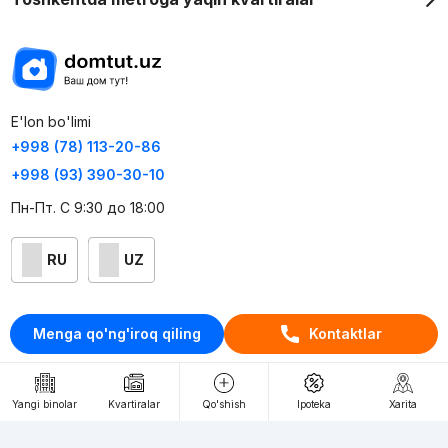
E'lon bo'limi
+998 (78) 113-20-86
+998 (93) 390-30-10
Пн-Пт. С 9:30 до 18:00
RU
UZ
Kontaktlar
Menga qo'ng'iroq qiling
Kontaktlar
loyiha haqida
Webnow © loyihasi
Yangi binolar
Kvartiralar
Qo'shish
Ipoteka
Xarita
Foydalanish shartlari