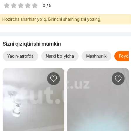
0 / 5
Hozircha sharhlar yo'q. Birinchi sharhingizni yozing
Sizni qiziqtirishi mumkin
Yaqin-atrofda
Narxi bo'yicha
Mashhurlik
Foyda