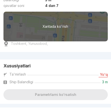
qavatlar soni
4 dan 7
Xaritada ko'rish
Toshkent, Yunusobod,
Reklama
Xususiyatlari
Ta'mirlash
Yo'q
Ship Balandligi
3 m
Parametrlarni ko'rsatish