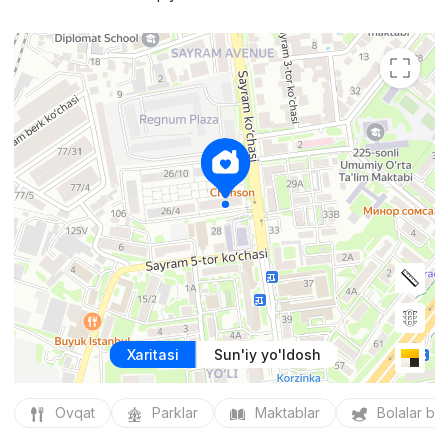
Xaritasi
Sun'iy yo'ldosh
Ovqat
Parklar
Maktablar
Bolalar bo