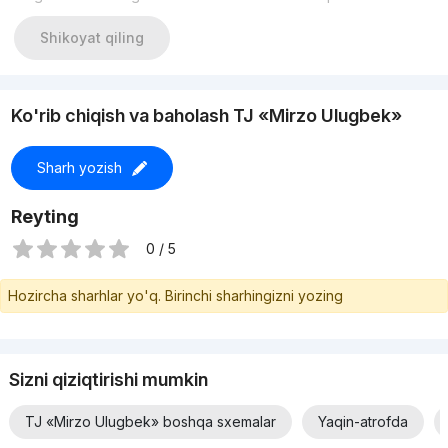
Shikoyat qiling
Ko'rib chiqish va baholash TJ «Mirzo Ulugbek»
Sharh yozish
Reyting
0 / 5
Hozircha sharhlar yo'q. Birinchi sharhingizni yozing
Sizni qiziqtirishi mumkin
TJ «Mirzo Ulugbek» boshqa sxemalar
Yaqin-atrofda