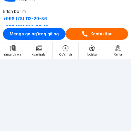
E'lon bo'limi
+998 (78) 113-20-86
+998 (93) 390-30-10
Menga qo'ng'iroq qiling
Kontaktlar
Пн-Пт. С 9:30 до 18:00
RU
UZ
Yangi binolar
Kvartiralar
Qo'shish
Ipoteka
Xarita
Kontaktlar
loyiha haqida
Webnow © loyihasi
Foydalanish shartlari
Maxfiylik siyosati
Ommaviy taklif