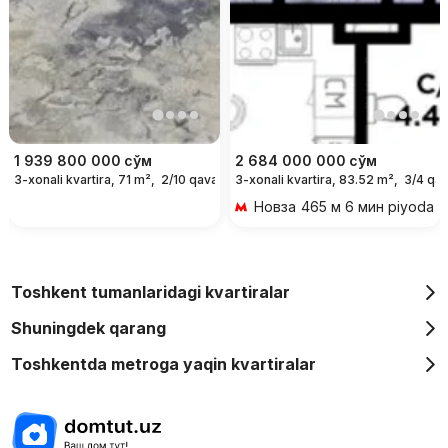
1 939 800 000
сўм
2 684 000 000
сўм
3-xonali kvartira, 71 m²,
2/10 qavat
3-xonali kvartira, 83.52 m²,
3/4 qav
Новза
465 м 6 мин piyoda
Toshkent tumanlaridagi kvartiralar
Shuningdek qarang
Toshkentda metroga yaqin kvartiralar