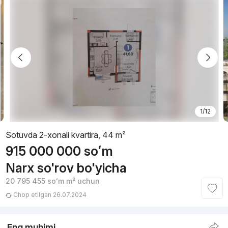
1/12
Sotuvda 2-xonali kvartira, 44 m²
915 000 000
soʻm
Narx so'rov bo'yicha
20 795 455
soʻm
m² uchun
Chop etilgan 26.07.2024
Eng muhimi