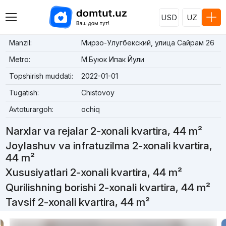
USD
UZ
Manzil:
Мирзо-Улугбекский, улица Сайрам 26
Metro:
М.Буюк Ипак Йули
Topshirish muddati:
2022-01-01
Tugatish:
Chistovoy
Avtoturargoh:
ochiq
Narxlar va rejalar 2-xonali kvartira, 44 m²
Joylashuv va infratuzilma 2-xonali kvartira,
44 m²
Xususiyatlari 2-xonali kvartira, 44 m²
Qurilishning borishi 2-xonali kvartira, 44 m²
Tavsif 2-xonali kvartira, 44 m²