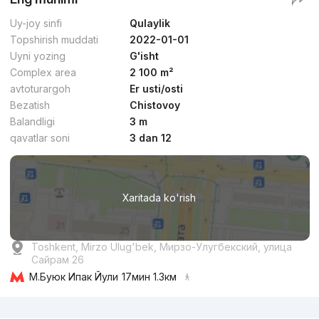
Uy-joy sinfi
Qulaylik
Topshirish muddati
2022-01-01
Uyni yozing
G'isht
Complex area
2 100 m²
avtoturargoh
Er usti/osti
Bezatish
Chistovoy
Balandligi
3 m
qavatlar soni
3 dan 12
Xaritada ko'rish
Toshkent, Mirzo Ulug'bek, Мирзо-Улугбекский, улица
Сайрам 26
М.Буюк Ипак Йули
17мин 1.3км
Reklama