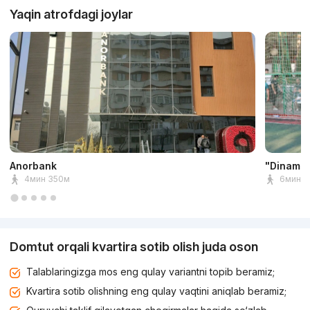
Yaqin atrofdagi joylar
Anorbank
"Dinamo"
4мин 350м
6мин 5
Domtut orqali kvartira sotib olish juda oson
Talablaringizga mos eng qulay variantni topib beramiz;
Kvartira sotib olishning eng qulay vaqtini aniqlab beramiz;