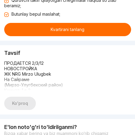
Quruvchi taklif qilayotgan chegirmalar haqida so‘zlab
beramiz;
Butunlay bepul maslahat;
Kvartirani tanlang
Tavsif
ПРОДАЕТСЯ 2/3/12
НОВОСТРОЙКА
ЖК NRG Mirzo Ulugbek
На Сайраме
(Мирзо-Улугбекский район)
Комнат: 1 в 2
Этаж: 3
Этажность: 12
Ko'proq
Общая площадь: 44м2
Состояние: коробка
ЦЕНА: 75,000 окончательно
Цена срочная
E'lon noto'g'ri to'ldirilganmi?
+99893-315-77-77
Bizga xabar bering va biz muammoni ko‘rib chiqamiz