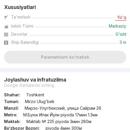
Xususiyatlari
Ta'mirlash
Yo'q
Isitish Tizimi
Markaziy
Devorlar
G'isht
Ship Balandligi
3 m
Parametrlarni ko'rsatish
Joylashuv va infratuzilma
Google Xaritalarda oching
Shahar:
Toshkent
Tuman:
Mirzo Ulug'bek
Manzil:
Мирзо-Улугбекский, улица Сайрам 26
Metro:
М.Буюк Ипак Йули piyoda 17мин 1.3км
Maktab:
Maktab № 225 piyoda 3мин 280м
Bo‘zbozor Bozori:
piyoda 4мин 300м