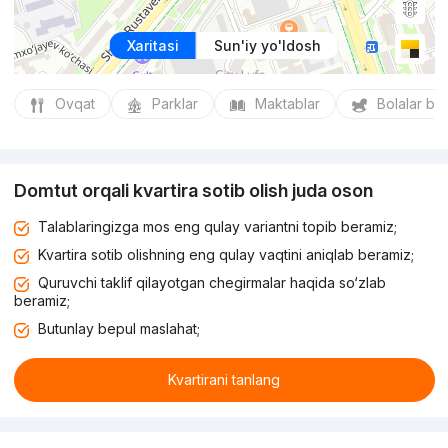
Xaritasi
Sun'iy yo'ldosh
Ovqat
Parklar
Maktablar
Bolalar bo
Domtut orqali kvartira sotib olish juda oson
Talablaringizga mos eng qulay variantni topib beramiz;
Kvartira sotib olishning eng qulay vaqtini aniqlab beramiz;
Quruvchi taklif qilayotgan chegirmalar haqida so‘zlab
beramiz;
Butunlay bepul maslahat;
Kvartirani tanlang