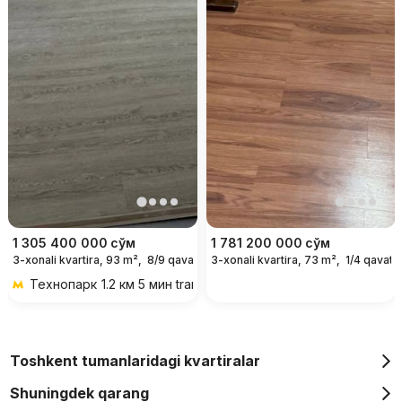
1 305 400 000
сўм
1 781 200 000
сўм
3-xonali kvartira, 93 m²,
8/9 qavat
3-xonali kvartira, 73 m²,
1/4 qavat
Технопарк
1.2 км 5 мин transportda
Toshkent tumanlaridagi kvartiralar
Shuningdek qarang