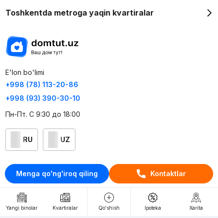
Toshkentda metroga yaqin kvartiralar
E'lon bo'limi
+998 (78) 113-20-86
+998 (93) 390-30-10
Пн-Пт. С 9:30 до 18:00
RU
UZ
Kontaktlar
Menga qo'ng'iroq qiling
Kontaktlar
loyiha haqida
Webnow © loyihasi
Yangi binolar
Kvartiralar
Qo'shish
Ipoteka
Xarita