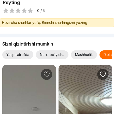
Reyting
0 / 5
Hozircha sharhlar yo'q. Birinchi sharhingizni yozing
Sizni qiziqtirishi mumkin
Yaqin-atrofda
Narxi bo'yicha
Mashhurlik
Rielt