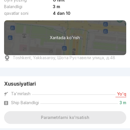
Balandligi
3 m
qavatlar soni
4 dan 10
Xaritada ko'rish
Toshkent, Yakkasaroy, Шота Руставели улица, д.48
Reklama
Xususiyatlari
Ta'mirlash
Yo'q
Ship Balandligi
3 m
Parametrlarni ko'rsatish