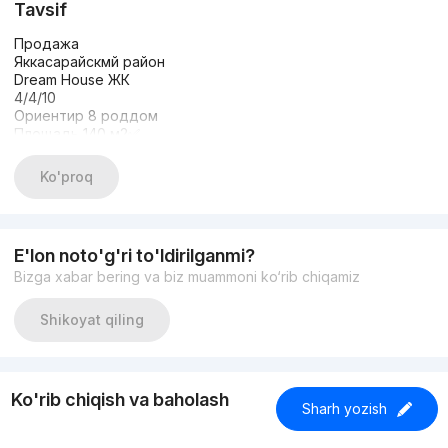
Tavsif
Продажа
Яккасарайскмй район
Dream House ЖК
4/4/10
Ориентир 8 роддом
Площадь 140 м2✅
Ремонта Неоклассика
Полностью укомплектованная
Ko'proq
Цена 255.000$ 💵
☎️+99833 309 80 80
E'lon noto'g'ri to'ldirilganmi?
Bizga xabar bering va biz muammoni ko‘rib chiqamiz
Shikoyat qiling
Ko'rib chiqish va baholash
Sharh yozish