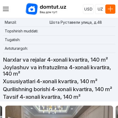
USD
UZ
Manzil:
Шота Руставели улица, д.48
Topshirish muddati:
Tugatish:
Avtoturargoh:
Narxlar va rejalar 4-xonali kvartira, 140 m²
Joylashuv va infratuzilma 4-xonali kvartira,
140 m²
Xususiyatlari 4-xonali kvartira, 140 m²
Qurilishning borishi 4-xonali kvartira, 140 m²
Tavsif 4-xonali kvartira, 140 m²