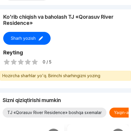
Ko'rib chiqish va baholash TJ «Qorasuv River
Residence»
Sharh yozish
Reyting
0 / 5
Hozircha sharhlar yo'q. Birinchi sharhingizni yozing
Sizni qiziqtirishi mumkin
TJ «Qorasuv River Residence» boshqa sxemalar
Yaqin-at