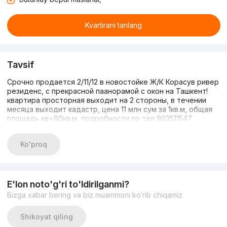
Kvartirani tanlang
Tavsif
Срочно продается 2/11/12 в новостойке Ж/К Корасув ривер
резиденс, с прекрасной паанорамой с окон на Ташкент!
квартира просторная выходит на 2 стороны, в течении
месяца выходит кадастр, цена 11 млн сум за 1кв.м, общая
площадь кв=80кв.м, подробности по тел 903511547
Ko'proq
E'lon noto'g'ri to'ldirilganmi?
Bizga xabar bering va biz muammoni ko‘rib chiqamiz
Shikoyat qiling