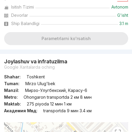
Isitish Tizimi
Avtonom
Topshirildi
,
ulugbek3
Devorlar
G'isht
2-xonali kvartira, 60 m²
Ship Balandligi
3.1 m
+998 (97) 707...
Parametrlarni ko'rsatish
Joylashuv va infratuzilma
Google Xaritalarda oching
Shahar:
Toshkent
Tuman:
Mirzo Ulug'bek
Manzil:
Мирзо-Улугбекский, Карасу-6
Metro:
Ohongaron transportda 2 км 8 мин
Maktab:
275 piyoda 12 мин 1 км
Академия Мвд:
transportda 9 мин 3.4 км