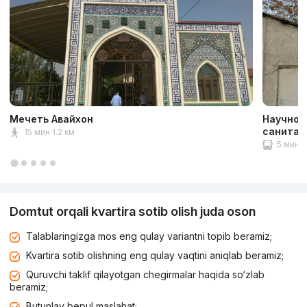
Мечеть Авайхон
Научно-
санитар
15 мин 1.2 км
5 мин 1
Domtut orqali kvartira sotib olish juda oson
Talablaringizga mos eng qulay variantni topib beramiz;
Kvartira sotib olishning eng qulay vaqtini aniqlab beramiz;
Quruvchi taklif qilayotgan chegirmalar haqida so‘zlab
beramiz;
Butunlay bepul maslahat;