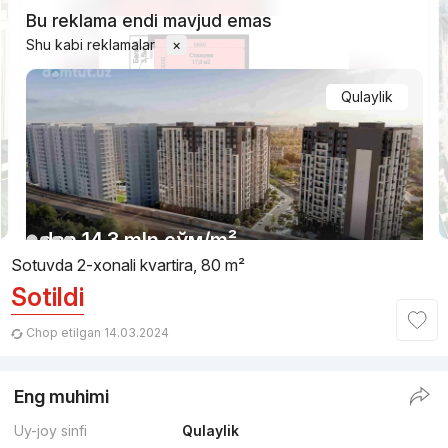
Bu reklama endi mavjud emas
Shu kabi reklamalar
×
Qulaylik
1/9
dan
14.3 mln
сўм
/m²
Sotuvda 2-xonali kvartira, 80 m²
Sotildi
Topshirilishi 4kv 2027
,
LUMEN
TJ «Mezon Residence»
Chop etilgan 14.03.2024
+998 (78) 113...
Eng muhimi
Qulaylik
1
Uy-joy sinfi
Qulaylik