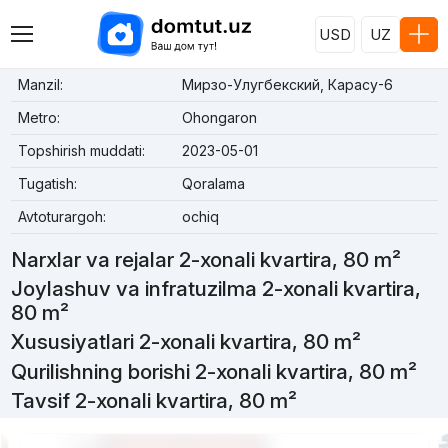
USD
UZ
Manzil:
Мирзо-Улугбекский, Карасу-6
Metro:
Ohongaron
Topshirish muddati:
2023-05-01
Tugatish:
Qoralama
Avtoturargoh:
ochiq
Narxlar va rejalar 2-xonali kvartira, 80 m²
Joylashuv va infratuzilma 2-xonali kvartira,
80 m²
Xususiyatlari 2-xonali kvartira, 80 m²
Qurilishning borishi 2-xonali kvartira, 80 m²
Tavsif 2-xonali kvartira, 80 m²