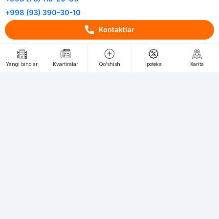
+998 (93) 390-30-10
Пн-Пт. С 9:30 до 18:00
Kontaktlar
RU
UZ
Yangi binolar
Kvartiralar
Qo'shish
Ipoteka
Xarita
Kontaktlar
loyiha haqida
Webnow © loyihasi
Foydalanish shartlari
Maxfiylik siyosati
Ommaviy taklif
Muassis:
"WEBNOW" MChJ
Manzil:
Toshkent shahri, A.Qahhor ko'chasi, 47-uy