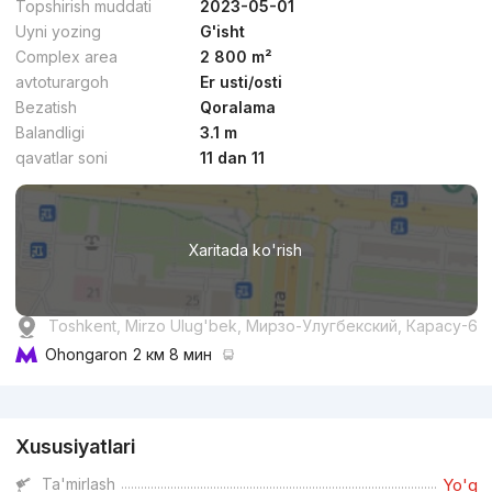
Topshirish muddati
2023-05-01
Uyni yozing
G'isht
Complex area
2 800 m²
avtoturargoh
Er usti/osti
Bezatish
Qoralama
dan
11 mln
сўм
/m²
Balandligi
3.1 m
qavatlar soni
11 dan 11
Topshirildi 2025
,
Euro Stroy Renaissance
TJ «Status»
Xaritada ko'rish
+998 (90) 956...
Toshkent, Mirzo Ulug'bek, Мирзо-Улугбекский, Карасу-6
Ohongaron
2 км 8 мин
Reklama
Xususiyatlari
dan
16.7 mln
сўм
/m²
Ta'mirlash
Yo'q