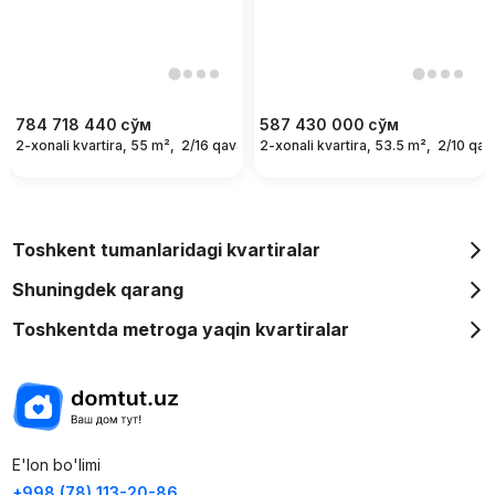
784 718 440
сўм
587 430 000
сўм
2-xonali kvartira, 55 m²,
2/16 qavat
2-xonali kvartira, 53.5 m²,
2/10 qav
Toshkent tumanlaridagi kvartiralar
Shuningdek qarang
Toshkentda metroga yaqin kvartiralar
E'lon bo'limi
+998 (78) 113-20-86