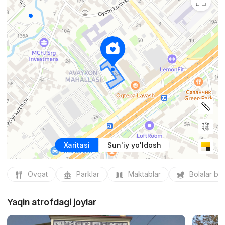
Xaritasi
Sun'iy yo'ldosh
Ovqat
Parklar
Maktablar
Bolalar bo
Yaqin atrofdagi joylar