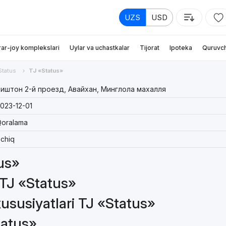
UZS
USD
rar-joy komplekslari
Uylar va uchastkalar
Tijorat
Ipoteka
Quruvch
Status
TJ «Status»
иштон 2-й проезд, Авайхан, Минглола махалля
023-12-01
oralama
chiq
tus»
 TJ «Status»
ususiyatlari TJ «Status»
tatus»