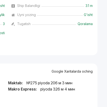
isht
Ship Balandligi
3.1 m
ylik
Uyni yozing
G'isht
3
Tugatish
Qoralama
osti
Google Xaritalarda oching
Maktab:
№275 piyoda 206 м 3 мин
Makro Express:
piyoda 326 м 4 мин