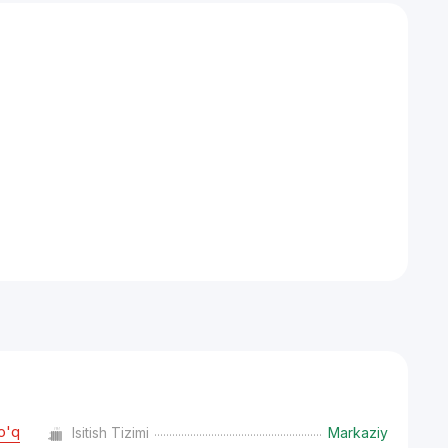
o'q
Isitish Tizimi
Markaziy