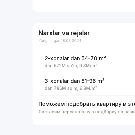
Narxlar va rejalar
Yangilangan 18.03.2024
2-xonalar
dan 54-70 m²
dan
522M
soʻm
,
9.8M
/m²
3-xonalar
dan 81-96 m²
dan
786M
soʻm
,
9.8M
/m²
Поможем подобрать квартиру в эт
Составим персональную подборку по ваш