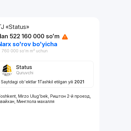
TJ «Status»
dan
522 160 000
soʻm
Narx so'rov bo'yicha
9 760 000
soʻm
m² uchun
Status
Quruvchi
Saytdagi ob'ektlar
1
Tashkil etilgan yili
2021
oshkent, Mirzo Ulug'bek, Риштон 2-й проезд,
Авайхан, Минглола махалля