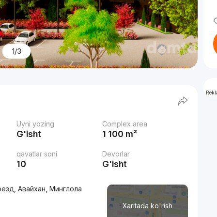
1/3
Rek
Uyni yozing
Complex area
G'isht
1 100 m²
qavatlar soni
Devorlar
10
G'isht
оезд, Авайхан, Минглола
Xaritada ko'rish