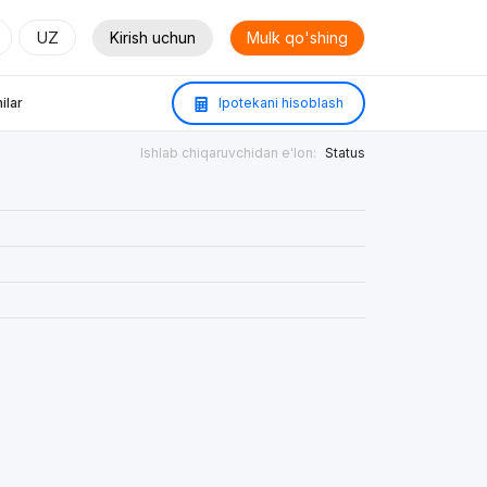
UZ
Kirish uchun
Mulk qo'shing
ilar
Ipotekani hisoblash
Ishlab chiqaruvchidan e'lon:
Status