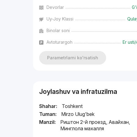
Devorlar
G'
Uy-Joy Klassi
Qula
Binolar soni
Avtoturargoh
Er usti/
Parametrlarni ko'rsatish
Joylashuv va infratuzilma
Shahar:
Toshkent
Tuman:
Mirzo Ulug'bek
Manzil:
Риштон 2-й проезд, Авайхан,
Минглола махалля