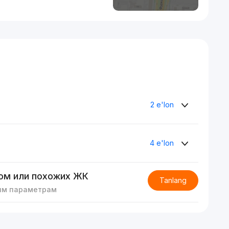
2 e'lon
4 e'lon
ом или похожих ЖК
Tanlang
им параметрам