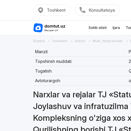
Toshkent
Konsultatsiya
Sotib olish
Ijara
Tu
Domtut
Toshkent
Sotish
Mulk, Yangi binolar
Manzil:
Р
Topshirish muddati:
2
Tugatish:
Q
Avtoturargoh:
o
Narxlar va rejalar TJ «Sta
Joylashuv va infratuzilma
Kompleksning o'ziga xos x
Qurilishning borishi TJ «S