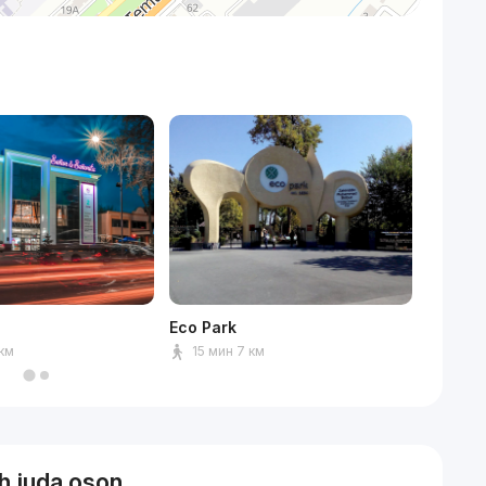
Eco Park
Центра
 км
15 мин 7 км
13 ми
sh juda oson