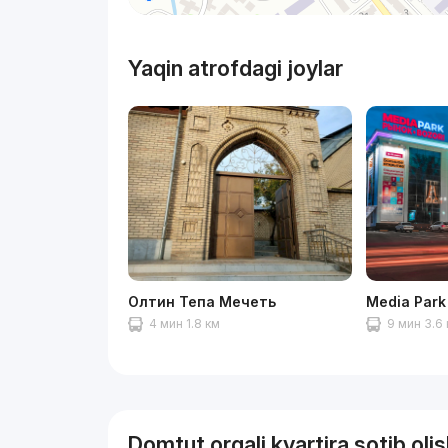
Yaqin atrofdagi joylar
Олтин Тепа Мечеть
Media Park
4 мин 1.8 км
9 мин 3.6
Domtut orqali kvartira sotib oli