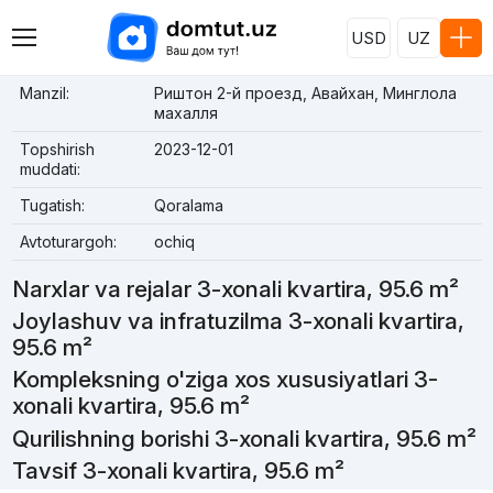
USD
UZ
Manzil:
Риштон 2-й проезд, Авайхан, Минглола
махалля
Topshirish
2023-12-01
muddati:
Tugatish:
Qoralama
Avtoturargoh:
ochiq
Narxlar va rejalar 3-xonali kvartira, 95.6 m²
Joylashuv va infratuzilma 3-xonali kvartira,
95.6 m²
Kompleksning o'ziga xos xususiyatlari 3-
xonali kvartira, 95.6 m²
Qurilishning borishi 3-xonali kvartira, 95.6 m²
Tavsif 3-xonali kvartira, 95.6 m²