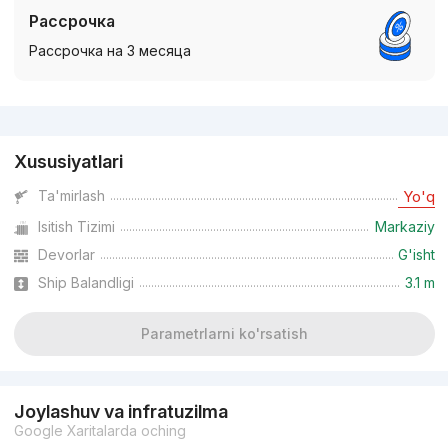
Рассрочка
Рассрочка на 3 месяца
Reklama
Xususiyatlari
Ta'mirlash
Yo'q
Isitish Tizimi
Markaziy
Devorlar
G'isht
Ship Balandligi
3.1 m
Parametrlarni ko'rsatish
Joylashuv va infratuzilma
Google Xaritalarda oching