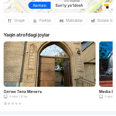
Xaritasi
Sun'iy yo'ldosh
Ovqat
Parklar
Maktablar
Bolalar bo
Yaqin atrofdagi joylar
Олтин Тепа Мечеть
Media Pa
4 мин 1.8 км
9 мин 3