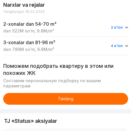
Narxlar va rejalar
Yangilangan 18.03.2024
2-xonalar
dan 54-70 m²
2 e'lon
dan
522M
soʻm
,
9.8M
/m²
3-xonalar
dan 81-96 m²
4 e'lon
dan
786M
soʻm
,
9.8M
/m²
Поможем подобрать квартиру в этом или
похожих ЖК
Составим персональную подборку по вашим
параметрам
Tanlang
TJ «Status» aksiyalar