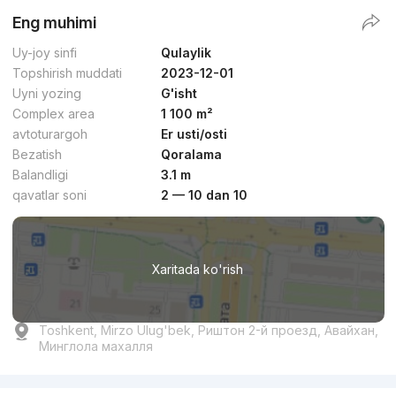
Eng muhimi
Uy-joy sinfi
Qulaylik
Topshirish muddati
2023-12-01
Uyni yozing
G'isht
Complex area
1 100 m²
avtoturargoh
Er usti/osti
Bezatish
Qoralama
Balandligi
3.1 m
qavatlar soni
2 — 10 dan 10
Xaritada ko'rish
Toshkent, Mirzo Ulug'bek, Риштон 2-й проезд, Авайхан,
Минглола махалля