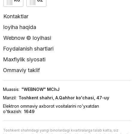
Kontaktlar
loyiha haqida
Webnow © loyihasi
Foydalanish shartlari
Maxfiylik siyosati
Ommaviy taklif
Muassis:
"WEBNOW" MChJ
Manzil:
Toshkent shahri, A.Qahhor ko'chasi, 47-uy
Elektron ommaviy axborot vositalarini ro'yxatdan
o'tkazish:
1649
Toshkent shahridagi yangi binolardagi kvartiralarga talab katta, siz