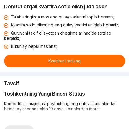
Domtut orqali kvartira sotib olish juda oson
Talablaringizga mos eng qulay variantni topib beramiz;
Kvartira sotib olishning eng qulay vaqtini aniqlab beramiz;
Quruvchi taklif qilayotgan chegirmalar haqida so‘zlab
beramiz;
Butunlay bepul maslahat;
Kvartirani tanlang
Tavsif
Toshkentning Yangi Binosi-Status
Konfor-klass majmuasi poytaxtning eng nufuzli tumanlaridan
birida joylashgan uchta 10 qavatli binolardan iborat.
Majmuaning jabhasi zamonaviy ranglar sxemasiga ega. U g'isht
qurilishi texnologiyasi asosida qurilgan va 11000 kvadrat metr