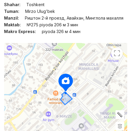
Shahar:
Toshkent
Tuman:
Mirzo Ulug'bek
Manzil:
Риштон 2-й проезд, Авайхан, Минглола махалля
Maktab:
№275 piyoda 206 м 3 мин
Makro Express:
piyoda 326 м 4 мин