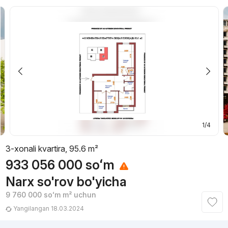
1/4
3-xonali kvartira, 95.6 m²
933 056 000
soʻm
Narx so'rov bo'yicha
9 760 000
soʻm
m² uchun
Yangilangan 18.03.2024