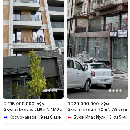
2 135 000 000
сўм
1 220 000 000
сўм
2-xonali kvartira, 51.18 m²,
11/16 qavat
2-xonali kvartira, 72 m²,
7/9 qavat
Космонавтов
1.9 км 8 мин transportda
Буюк Ипак Йули
1.3 км 5 ми