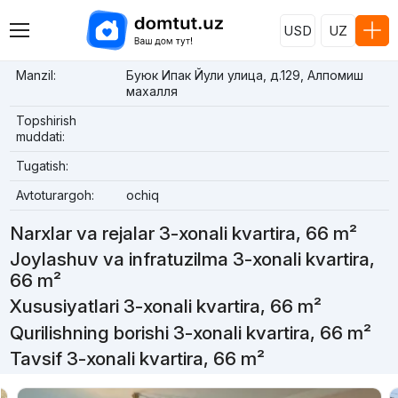
USD
UZ
Manzil:
Буюк Ипак Йули улица, д.129, Алпомиш
махалля
Topshirish
muddati:
Tugatish:
Avtoturargoh:
ochiq
Narxlar va rejalar 3-xonali kvartira, 66 m²
Joylashuv va infratuzilma 3-xonali kvartira,
66 m²
Xususiyatlari 3-xonali kvartira, 66 m²
Qurilishning borishi 3-xonali kvartira, 66 m²
Tavsif 3-xonali kvartira, 66 m²