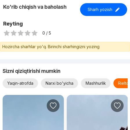
Ko'rib chiqish va baholash
Sharh yozish
Reyting
0 / 5
Hozircha sharhlar yo'q. Birinchi sharhingizni yozing
Sizni qiziqtirishi mumkin
Yaqin-atrofda
Narxi bo'yicha
Mashhurlik
Rielt