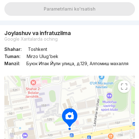
Parametrlarni ko'rsatish
Joylashuv va infratuzilma
Google Xaritalarda oching
Shahar:
Toshkent
Tuman:
Mirzo Ulug'bek
Manzil:
Буюк Ипак Йули улица, д.129, Алпомиш махалля