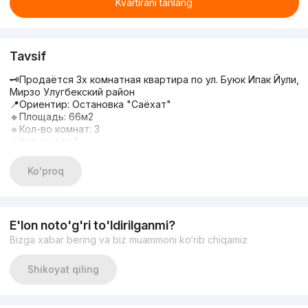
Kvartirani tanlang
Tavsif
🗝Продаётся 3х комнатная квартира по ул. Буюк Ипак Йули,
Мирзо Улугбекский район
📍Ориентир: Остановка "Саëхат"
🔹Площадь: 66м2
🔹Кол-во комнат: 3
🔹Кол-во с/у: 1
🔹Этаж: 3
🔹Этажность: 5
Ko'proq
🔹Состояние: без ремонта
💰Цена: 88 000 у.е (цена снижена)
цена за м2: 1333 у.е
📞Телефон: +998 97 102-11-33 Ноиля
E'lon noto'g'ri to'ldirilganmi?
#вторичка #2хкомнатные
Bizga xabar bering va biz muammoni ko‘rib chiqamiz
Shikoyat qiling