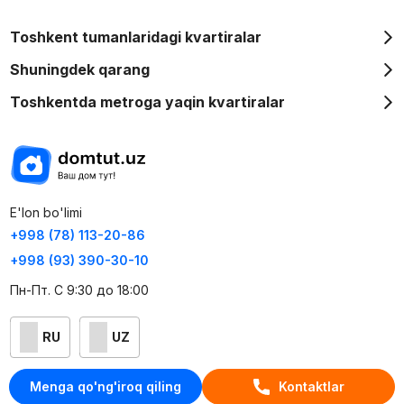
Toshkent tumanlaridagi kvartiralar
Shuningdek qarang
Toshkentda metroga yaqin kvartiralar
E'lon bo'limi
+998 (78) 113-20-86
+998 (93) 390-30-10
Пн-Пт. С 9:30 до 18:00
RU
UZ
Kontaktlar
Menga qo'ng'iroq qiling
Kontaktlar