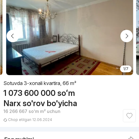
1/7
Sotuvda 3-xonali kvartira, 66 m²
1 073 600 000
soʻm
Narx so'rov bo'yicha
16 266 667
soʻm
m² uchun
Chop etilgan 12.06.2024