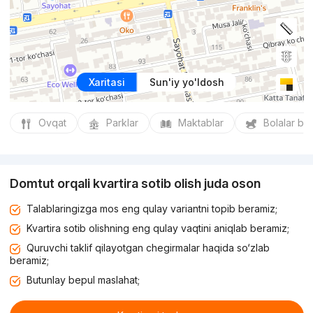
Xaritasi
Sun'iy yo'ldosh
Ovqat
Parklar
Maktablar
Bolalar bo
Domtut orqali kvartira sotib olish juda oson
Talablaringizga mos eng qulay variantni topib beramiz;
Kvartira sotib olishning eng qulay vaqtini aniqlab beramiz;
Quruvchi taklif qilayotgan chegirmalar haqida so‘zlab
beramiz;
Butunlay bepul maslahat;