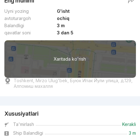
Eng muhimi
Uyni yozing
G'isht
avtoturargoh
ochiq
Balandligi
3 m
qavatlar soni
3 dan 5
Xaritada ko'rish
Toshkent, Mirzo Ulug'bek, Буюк Ипак Йули улица, д.129,
Алпомиш махалля
Reklama
Xususiyatlari
Ta'mirlash
Kerakli
Ship Balandligi
3 m