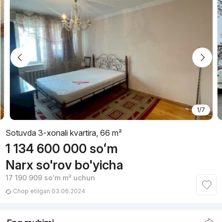
1/7
Sotuvda 3-xonali kvartira, 66 m²
1 134 600 000
soʻm
Narx so'rov bo'yicha
17 190 909
soʻm
m² uchun
Chop etilgan 03.06.2024