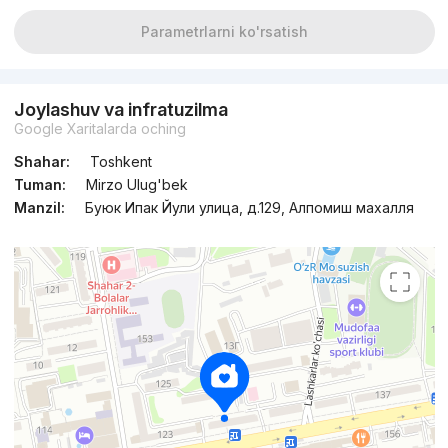
Parametrlarni ko'rsatish
Joylashuv va infratuzilma
Google Xaritalarda oching
Shahar:
Toshkent
Tuman:
Mirzo Ulug'bek
Manzil:
Буюк Ипак Йули улица, д.129, Алпомиш махалля