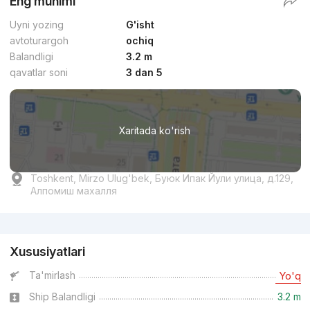
Eng muhimi
Uyni yozing
G'isht
avtoturargoh
ochiq
Balandligi
3.2 m
qavatlar soni
3 dan 5
Xaritada ko'rish
Toshkent, Mirzo Ulug'bek, Буюк Ипак Йули улица, д.129,
Алпомиш махалля
Reklama
Xususiyatlari
Ta'mirlash
Yo'q
Ship Balandligi
3.2 m