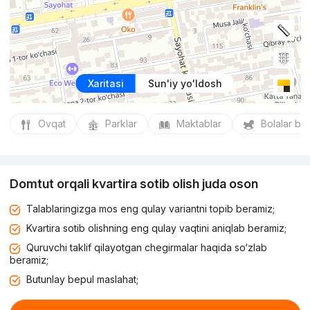
Xaritasi
Sun'iy yo'ldosh
Ovqat
Parklar
Maktablar
Bolalar bo
Domtut orqali kvartira sotib olish juda oson
Talablaringizga mos eng qulay variantni topib beramiz;
Kvartira sotib olishning eng qulay vaqtini aniqlab beramiz;
Quruvchi taklif qilayotgan chegirmalar haqida so‘zlab
beramiz;
Butunlay bepul maslahat;