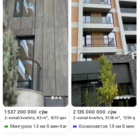
1 537 200 000
сўм
2 135 000 000
сўм
2-xonali kvartira, 63 m²,
8/13 qavat
2-xonali kvartira, 51.18 m²,
11/16 qa
Мингурюк
1.4 км 6 мин transportda
Космонавтов
1.9 км 8 мин t