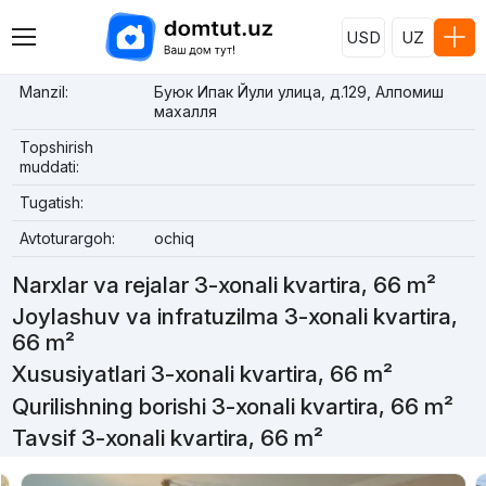
USD
UZ
Manzil:
Буюк Ипак Йули улица, д.129, Алпомиш
махалля
Topshirish
muddati:
Tugatish:
Avtoturargoh:
ochiq
Narxlar va rejalar 3-xonali kvartira, 66 m²
Joylashuv va infratuzilma 3-xonali kvartira,
66 m²
Xususiyatlari 3-xonali kvartira, 66 m²
Qurilishning borishi 3-xonali kvartira, 66 m²
Tavsif 3-xonali kvartira, 66 m²