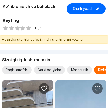
Ko'rib chiqish va baholash
Sharh yozish
Reyting
0 / 5
Hozircha sharhlar yo'q. Birinchi sharhingizni yozing
Sizni qiziqtirishi mumkin
Yaqin-atrofda
Narxi bo'yicha
Mashhurlik
Rielt