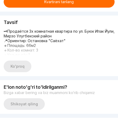
Kvartirani tanlang
Tavsif
🗝Продаётся 3х комнатная квартира по ул. Буюк Ипак Йули,
Мирзо Улугбекский район
📍Ориентир: Остановка "Саëхат"
🔹Площадь: 66м2
🔹Кол-во комнат: 3
🔹Кол-во с/у: 1
🔹Этаж: 3
🔹Этажность: 5
Ko'proq
🔹Состояние: без ремонта
💰Цена: 93 000 (окончательная)
📞Телефон: +998 97 102-11-33 Ноиля
#квартира #продажа #вторичныйрынок
E'lon noto'g'ri to'ldirilganmi?
Bizga xabar bering va biz muammoni ko‘rib chiqamiz
Shikoyat qiling