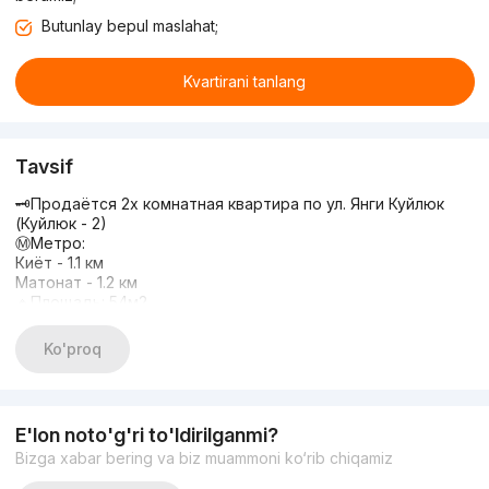
Butunlay bepul maslahat;
Kvartirani tanlang
Tavsif
🗝Продаётся 2х комнатная квартира по ул. Янги Куйлюк
(Куйлюк - 2)
Ⓜ️Метро:
Киёт - 1.1 км
Матонат - 1.2 км
🔹Площадь: 54м2
🔹Кол-во комнат: 2
🔹Кол-во с/у: 1
Ko'proq
🔹Этаж: 1
🔹Этажность: 4
🔹Состояние: ремонт, частичная мебель
🚶‍♂️В пешей доступности:
E'lon noto'g'ri to'ldirilganmi?
Детский сад №489, №32, №66.
Bizga xabar bering va biz muammoni ko‘rib chiqamiz
Школа № 125, № 31
✅Ипотека рассматривается