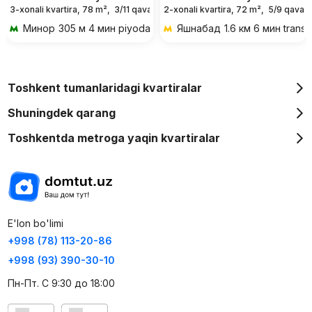
3-xonali kvartira, 78 m²,
3/11 qavat
2-xonali kvartira, 72 m²,
5/9 qavat
Минор
305 м 4 мин piyoda
Яшнабад
1.6 км 6 мин trans
Toshkent tumanlaridagi kvartiralar
Shuningdek qarang
Toshkentda metroga yaqin kvartiralar
E'lon bo'limi
+998 (78) 113-20-86
+998 (93) 390-30-10
Пн-Пт. С 9:30 до 18:00