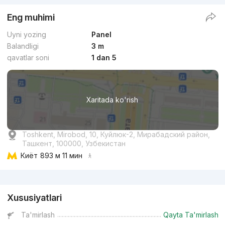
Eng muhimi
Uyni yozing
Panel
Balandligi
3 m
qavatlar soni
1 dan 5
Xaritada ko'rish
Toshkent, Mirobod, 10, Куйлюк-2, Мирабадский район,
Ташкент, 100000, Узбекистан
Киёт
893 м 11 мин
Reklama
Xususiyatlari
Ta'mirlash
Qayta Ta'mirlash