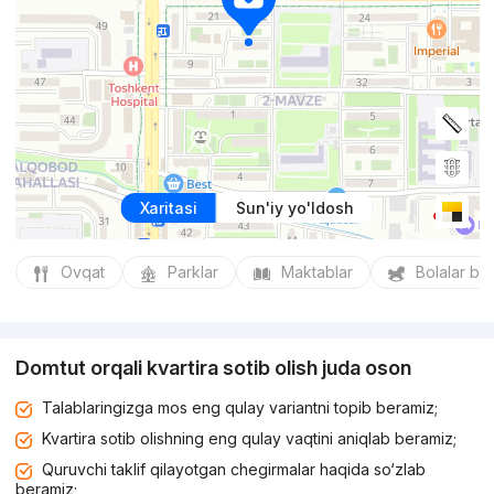
Xaritasi
Sun'iy yo'ldosh
Ovqat
Parklar
Maktablar
Bolalar bo
Domtut orqali kvartira sotib olish juda oson
Talablaringizga mos eng qulay variantni topib beramiz;
Kvartira sotib olishning eng qulay vaqtini aniqlab beramiz;
Quruvchi taklif qilayotgan chegirmalar haqida so‘zlab
beramiz;