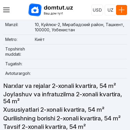
USD
UZ
Manzil:
10, Куйлюк-2, Мирабадский район, Ташкент,
100000, Узбекистан
Metro:
Киёт
Topshirish
muddati:
Tugatish:
Avtoturargoh:
Narxlar va rejalar 2-xonali kvartira, 54 m²
Joylashuv va infratuzilma 2-xonali kvartira,
54 m²
Xususiyatlari 2-xonali kvartira, 54 m²
Qurilishning borishi 2-xonali kvartira, 54 m²
Tavsif 2-xonali kvartira, 54 m²