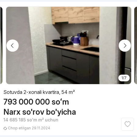
1/7
Sotuvda 2-xonali kvartira, 54 m²
793 000 000
soʻm
Narx so'rov bo'yicha
14 685 185
soʻm
m² uchun
Chop etilgan 29.11.2024