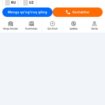
RU
UZ
Menga qo'ng'iroq qiling
Kontaktlar
Kontaktlar
loyiha haqida
Yangi binolar
Kvartiralar
Qo'shish
Ipoteka
Xarita
Webnow © loyihasi
Foydalanish shartlari
Maxfiylik siyosati
Ommaviy taklif
Muassis:
"WEBNOW" MChJ
Manzil:
Toshkent shahri, A.Qahhor ko'chasi, 47-uy
Elektron ommaviy axborot vositalarini ro'yxatdan o'tkazish:
1649
Toshkent shahridagi yangi binolardagi kvartiralarga talab katta, siz