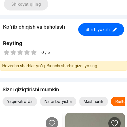
💰Цена: 65 000 у.е
Shikoyat qiling
📞Телефон: +99897 102-11-33 Ноиля
#2хкомнатные #вторичка
Ko'rib chiqish va baholash
Sharh yozish
Reyting
0 / 5
Hozircha sharhlar yo'q. Birinchi sharhingizni yozing
Sizni qiziqtirishi mumkin
Yaqin-atrofda
Narxi bo'yicha
Mashhurlik
Rielt