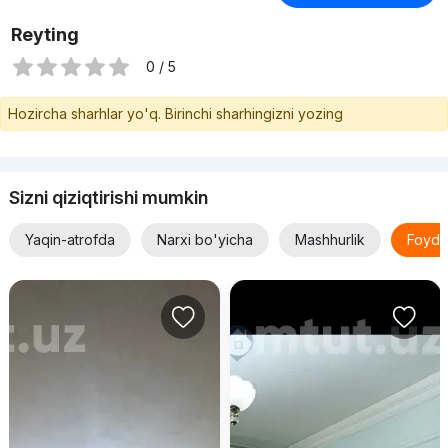
Reyting
0 / 5
Hozircha sharhlar yo'q. Birinchi sharhingizni yozing
Sizni qiziqtirishi mumkin
Yaqin-atrofda
Narxi bo'yicha
Mashhurlik
Foyda