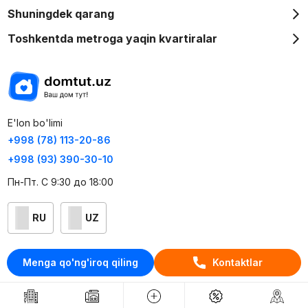
Shuningdek qarang
Toshkentda metroga yaqin kvartiralar
E'lon bo'limi
+998 (78) 113-20-86
+998 (93) 390-30-10
Пн-Пт. С 9:30 до 18:00
RU
UZ
Kontaktlar
Menga qo'ng'iroq qiling
Kontaktlar
loyiha haqida
Webnow © loyihasi