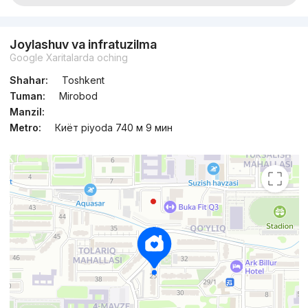
Joylashuv va infratuzilma
Google Xaritalarda oching
Shahar:
Toshkent
Tuman:
Mirobod
Manzil:
Metro:
Киёт piyoda 740 м 9 мин