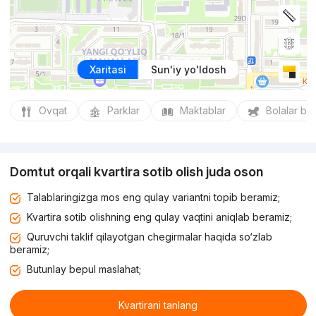
Xaritasi
Sun'iy yo'ldosh
Ovqat
Parklar
Maktablar
Bolalar bo
Domtut orqali kvartira sotib olish juda oson
Talablaringizga mos eng qulay variantni topib beramiz;
Kvartira sotib olishning eng qulay vaqtini aniqlab beramiz;
Quruvchi taklif qilayotgan chegirmalar haqida so‘zlab
beramiz;
Butunlay bepul maslahat;
Kvartirani tanlang