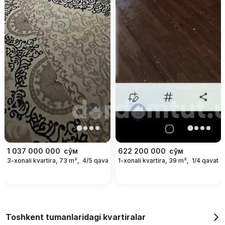
1 037 000 000
сўм
622 200 000
сўм
3-xonali kvartira, 73 m²,
4/5 qavat
1-xonali kvartira, 39 m²,
1/4 qavat
Toshkent tumanlaridagi kvartiralar