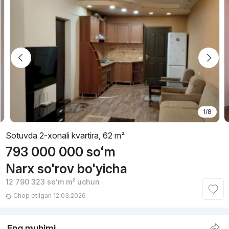
1/8
Sotuvda 2-xonali kvartira, 62 m²
793 000 000
soʻm
Narx so'rov bo'yicha
12 790 323
soʻm
m² uchun
Chop etilgan 12.03.2026
Eng muhimi