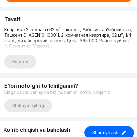
Tavsif
Квартира 2 комнаты 62 м² Ташкент, УзбекистанУзбекистан,
ТашкентID: AGEN10-100011. 2-комнатная квартира, 62 м², 1/4
этаж, дизайнерский, панель. Цена: $65 000. Район: куйлюк
4. Ориентир: Matonat.
Ko'proq
E'lon noto'g'ri to'ldirilganmi?
Bizga xabar bering va biz muammoni ko‘rib chiqamiz
Shikoyat qiling
Ko'rib chiqish va baholash
Sharh yozish