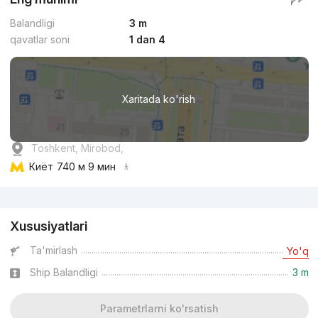
Balandligi
3 m
qavatlar soni
1 dan 4
Xaritada ko'rish
Toshkent, Mirobod,
Киёт
740 м 9 мин
Reklama
Xususiyatlari
Ta'mirlash
Yo'q
Ship Balandligi
3 m
Parametrlarni ko'rsatish