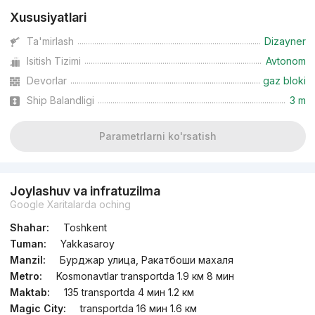
Xususiyatlari
Ta'mirlash
Dizayner
Isitish Tizimi
Avtonom
Devorlar
gaz bloki
Ship Balandligi
3 m
Parametrlarni ko'rsatish
Joylashuv va infratuzilma
Google Xaritalarda oching
Shahar:
Toshkent
Tuman:
Yakkasaroy
Manzil:
Бурджар улица, Ракатбоши махаля
Metro:
Kosmonavtlar transportda 1.9 км 8 мин
Maktab:
135 transportda 4 мин 1.2 км
Magic City:
transportda 16 мин 1.6 км