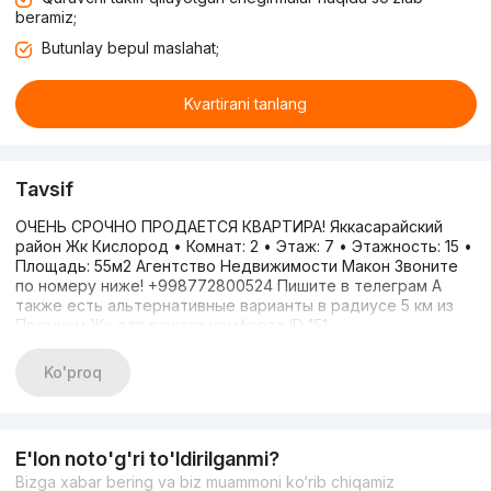
beramiz;
Butunlay bepul maslahat;
Kvartirani tanlang
Tavsif
ОЧЕНЬ СРОЧНО ПРОДАЕТСЯ КВАРТИРА! Яккасарайский
район Жк Кислород • Комнат: 2 • Этаж: 7 • Этажность: 15 •
Площадь: 55м2 Агентство Недвижимости Макон Звоните
по номеру ниже! +998772800524 Пишите в телеграм А
также есть альтернативные варианты в радиусе 5 км из
Премиум Жк для вашего комфорта ID 151
Ko'proq
E'lon noto'g'ri to'ldirilganmi?
Bizga xabar bering va biz muammoni ko‘rib chiqamiz