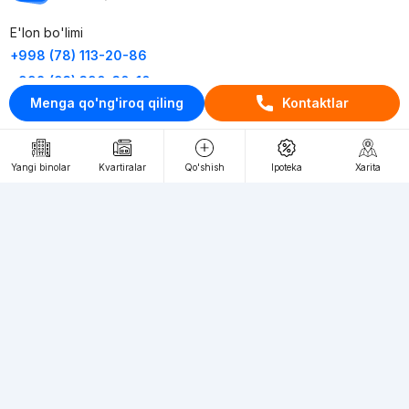
E'lon bo'limi
+998 (78) 113-20-86
+998 (93) 390-30-10
Menga qo'ng'iroq qiling
Kontaktlar
Пн-Пт. С 9:30 до 18:00
RU
UZ
Yangi binolar
Kvartiralar
Qo'shish
Ipoteka
Xarita
Kontaktlar
loyiha haqida
Webnow © loyihasi
Foydalanish shartlari
Maxfiylik siyosati
Ommaviy taklif