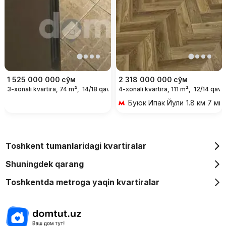
1 525 000 000
сўм
2 318 000 000
сўм
3-xonali kvartira, 74 m²,
14/18 qavat
4-xonali kvartira, 111 m²,
12/14 qava
Буюк Ипак Йули
1.8 км 7 ми
Toshkent tumanlaridagi kvartiralar
Shuningdek qarang
Toshkentda metroga yaqin kvartiralar