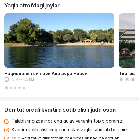
Yaqin atrofdagi joylar
Национальный парк Алишера Навои
Торгово
15 мин 1.5 км
10 мин 
Domtut orqali kvartira sotib olish juda oson
Talablaringizga mos eng qulay variantni topib beramiz;
Kvartira sotib olishning eng qulay vaqtini aniqlab beramiz;
Quruvchi taklif qilayotgan chegirmalar haqida so‘zlab