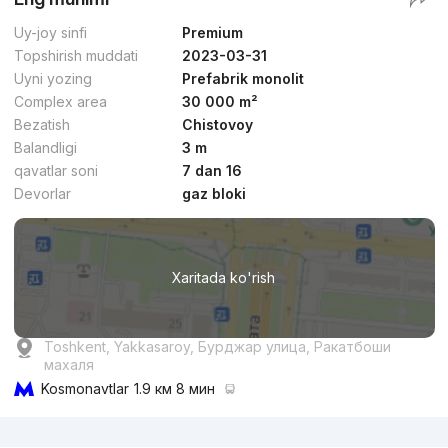
Uy-joy sinfi
Premium
Topshirish muddati
2023-03-31
Uyni yozing
Prefabrik monolit
Complex area
30 000 m²
Bezatish
Chistovoy
Balandligi
3 m
qavatlar soni
7 dan 16
Devorlar
gaz bloki
Xaritada ko'rish
Toshkent, Yakkasaroy, Бурджар улица, Ракатбоши
махаля
Kosmonavtlar
1.9 км 8 мин
Reklama