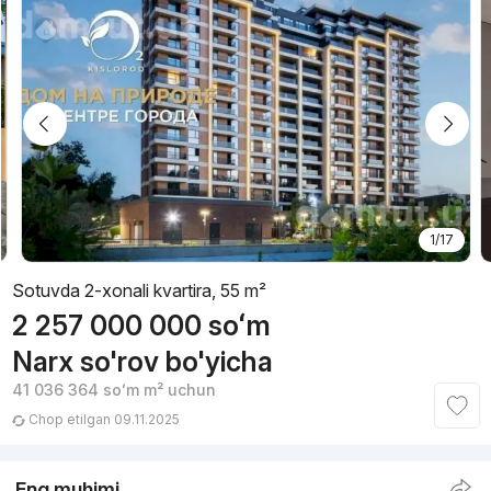
1/17
Sotuvda 2-xonali kvartira, 55 m²
2 257 000 000
soʻm
Narx so'rov bo'yicha
41 036 364
soʻm
m² uchun
Chop etilgan 09.11.2025
Eng muhimi