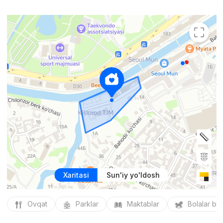
Xaritasi
Sun'iy yo'ldosh
Ovqat
Parklar
Maktablar
Bolalar bo