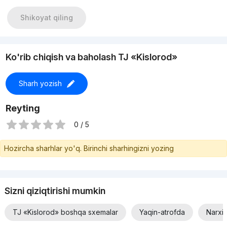
Shikoyat qiling
Ko'rib chiqish va baholash TJ «Kislorod»
Sharh yozish
Reyting
0 / 5
Hozircha sharhlar yo'q. Birinchi sharhingizni yozing
Sizni qiziqtirishi mumkin
TJ «Kislorod» boshqa sxemalar
Yaqin-atrofda
Narxi 