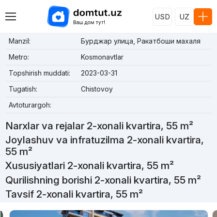
USD
UZ
Manzil:
Бурджар улица, Ракатбоши махаля
Metro:
Kosmonavtlar
Topshirish muddati:
2023-03-31
Tugatish:
Chistovoy
Avtoturargoh:
Narxlar va rejalar 2-xonali kvartira, 55 m²
Joylashuv va infratuzilma 2-xonali kvartira,
55 m²
Xususiyatlari 2-xonali kvartira, 55 m²
Qurilishning borishi 2-xonali kvartira, 55 m²
Tavsif 2-xonali kvartira, 55 m²