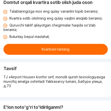
Domtut orqali kvartira sotib olish juda oson
Talablaringizga mos eng qulay variantni topib beramiz;
Kvartira sotib olishning eng qulay vaqtini aniqlab beramiz;
Quruvchi taklif qilayotgan chegirmalar haqida so‘zlab
beramiz;
Butunlay bepul maslahat;
Kvartirani tanlang
Tavsif
TJ «Airport House» konfor sinf, monolit qurish texnologiyasiga
muvofiq amalga oshiriladi Yakkasaroy tumani, Бабура улица,
д.73
E'lon noto'g'ri to'ldirilganmi?