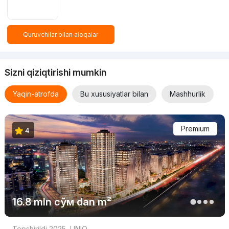
Quruvchilar bilan aloqalar
Sizni qiziqtirishi mumkin
Yaqin-atrofda
Bu xususiyatlar bilan
Mashhurlik
Premium
4
16.8 mln
сўм
dan m²
Topshirildi 2025
,
UNIO