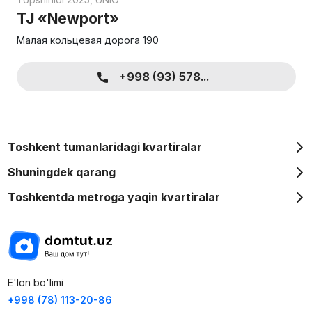
TJ «Newport»
Малая кольцевая дорога 190
+998 (93) 578...
Toshkent tumanlaridagi kvartiralar
Shuningdek qarang
Toshkentda metroga yaqin kvartiralar
E'lon bo'limi
+998 (78) 113-20-86