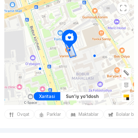
Xaritasi
Sun'iy yo'ldosh
Ovqat
Parklar
Maktablar
Bolalar bo