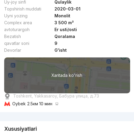
Uy-joy sinfi
Qulaylik
Topshirish muddati
2020-03-01
Uyni yozing
Monolit
Complex area
3 500 m²
avtoturargoh
Er usti/osti
Bezatish
Qoralama
dan
15.2 mln
сўм
/m²
qavatlar soni
9
Devorlar
G'isht
Topshirildi 2024
,
Yakkasaroy Palace
TJ «Yakkasaroy Palace»
Xaritada ko'rish
+998 (78) 113...
Biznes
5
Toshkent, Yakkasaroy, Бабура улица, д.73
Oybek
2.5км 10 мин
Reklama
Xususiyatlari