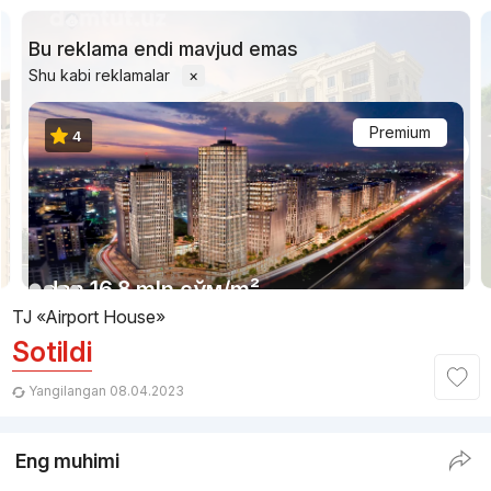
Bu reklama endi mavjud emas
Shu kabi reklamalar
×
Premium
4
1/3
dan
16.8 mln
сўм
/m²
TJ «Airport House»
Sotildi
Topshirildi 2025
,
UNIO
TJ «Newport»
Yangilangan 08.04.2023
+998 (93) 578...
Eng muhimi
Qulaylik