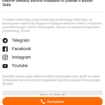
Elektron ommaviy axborot vositalarini ro'yxatdan o'tkazish:
1649
Toshkent shahridagi yangi binolardagi kvartiralarga talab katta, siz
bizning veb-saytimizda istalgan toifadagi kvartiralarni cheksiz miqdorda
joylashtirishingiz mumkin. Shuningdek, reklama va axborot maqolalarini
joylashtiring. Omad!
Telegram
Facebook
Instagram
Youtube
Mualliflik huquqi egasi Webnow MChJ tomonidan matn, grafik va video
kontentdan nusxa ko'chirish taqiqlanadi. Barcha huquqlar himoyalangan
© 2026
Xato topildimi?
Kontaktlar