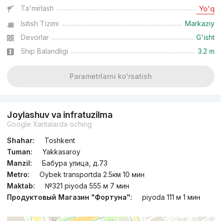
dan
24 mln
сўм
/m²
Ta'mirlash
Yo'q
Isitish Tizimi
Markaziy
Topshirilishi 2kv 2027
,
Istanbul City
Devorlar
G'isht
TJ «Istanbul City»
Ship Balandligi
3.2 m
+998 (78) 122...
Parametrlarni ko'rsatish
Joylashuv va infratuzilma
Google Xaritalarda oching
Shahar:
Toshkent
Tuman:
Yakkasaroy
Manzil:
Бабура улица, д.73
Metro:
Oybek transportda 2.5км 10 мин
Maktab:
№321 piyoda 555 м 7 мин
Продуктовый Магазин "Фортуна":
piyoda 111 м 1 мин