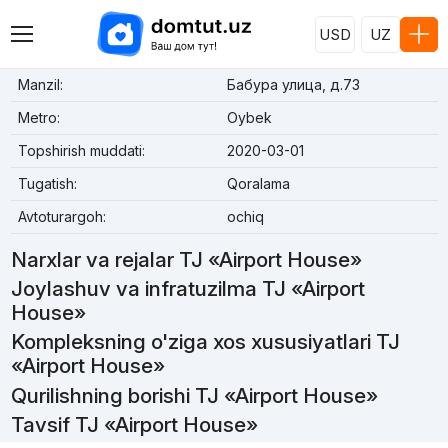
USD
UZ
Manzil:
Бабура улица, д.73
Metro:
Oybek
Topshirish muddati:
2020-03-01
Tugatish:
Qoralama
Avtoturargoh:
ochiq
Narxlar va rejalar TJ «Airport House»
Joylashuv va infratuzilma TJ «Airport
House»
Kompleksning o'ziga xos xususiyatlari TJ
«Airport House»
Qurilishning borishi TJ «Airport House»
Tavsif TJ «Airport House»