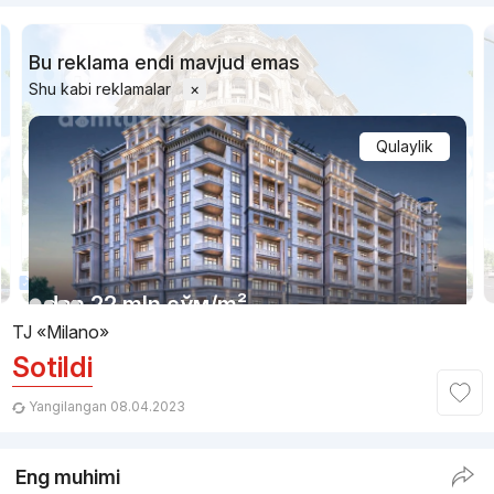
Bu reklama endi mavjud emas
Shu kabi reklamalar
×
Qulaylik
1/3
Litsenziyasi bor
dan
22 mln
сўм
/m²
TJ «Milano»
Sotildi
Topshirildi 2022
,
City Life
TJ «City Life»
Yangilangan 08.04.2023
+998 (78) 120...
Eng muhimi