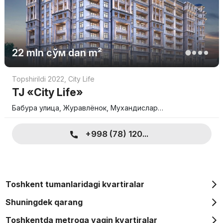
22 mln
сўм
dan m²
Topshirildi 2022
,
City Life
TJ «City Life»
Бабура улица, Журавлёнок, Мухандислар…
+998 (78) 120...
Toshkent tumanlaridagi kvartiralar
Shuningdek qarang
Toshkentda metroga yaqin kvartiralar