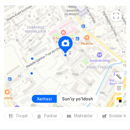
Xaritasi
Sun'iy yo'ldosh
Ovqat
Parklar
Maktablar
Bolalar bo