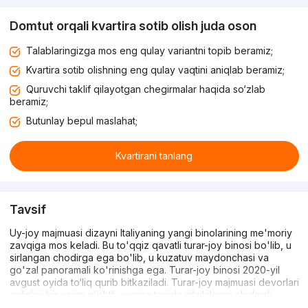
Domtut orqali kvartira sotib olish juda oson
Talablaringizga mos eng qulay variantni topib beramiz;
Kvartira sotib olishning eng qulay vaqtini aniqlab beramiz;
Quruvchi taklif qilayotgan chegirmalar haqida so‘zlab
beramiz;
Butunlay bepul maslahat;
Kvartirani tanlang
Tavsif
Uy-joy majmuasi dizayni Italiyaning yangi binolarining me'moriy
zavqiga mos keladi. Bu to'qqiz qavatli turar-joy binosi bo'lib, u
sirlangan chodirga ega bo'lib, u kuzatuv maydonchasi va
go'zal panoramali ko'rinishga ega. Turar-joy binosi 2020-yil
avgust oyida to‘liq qurib bitkaziladi. Turar-joy majmuasi devorlari
qalinligi bir yarim g‘ishtli, uyning tagida zilzilalarga chidamli
monolit-g‘ishtli karkas o‘rnatilgan. Fasad maxsus travertin bilan