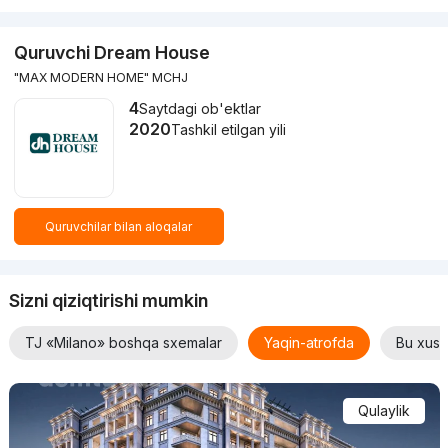
Quruvchi Dream House
"MAX MODERN HOME" MCHJ
4
Saytdagi ob'ektlar
2020
Tashkil etilgan yili
Quruvchilar bilan aloqalar
Sizni qiziqtirishi mumkin
TJ «Milano» boshqa sxemalar
Yaqin-atrofda
Bu xusus
Qulaylik