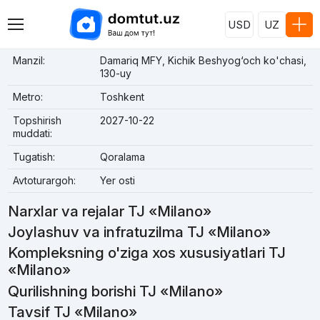
USD
UZ
Manzil:
Damariq MFY, Kichik Beshyog‘och ko'chasi,
130-uy
Metro:
Toshkent
Topshirish
2027-10-22
muddati:
Tugatish:
Qoralama
Avtoturargoh:
Yer osti
Narxlar va rejalar TJ «Milano»
Joylashuv va infratuzilma TJ «Milano»
Kompleksning o'ziga xos xususiyatlari TJ
«Milano»
Qurilishning borishi TJ «Milano»
Tavsif TJ «Milano»