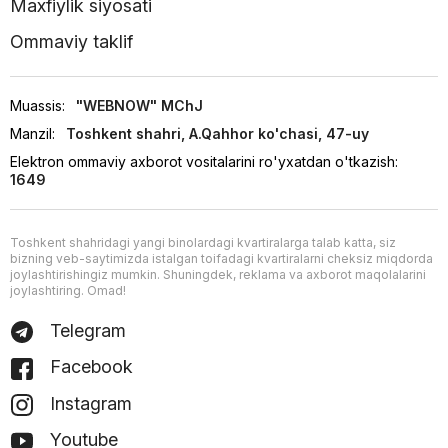
Maxfiylik siyosati
Ommaviy taklif
Muassis:
"WEBNOW" MChJ
Manzil:
Toshkent shahri, A.Qahhor ko'chasi, 47-uy
Elektron ommaviy axborot vositalarini ro'yxatdan o'tkazish:
1649
Toshkent shahridagi yangi binolardagi kvartiralarga talab katta, siz
bizning veb-saytimizda istalgan toifadagi kvartiralarni cheksiz miqdorda
joylashtirishingiz mumkin. Shuningdek, reklama va axborot maqolalarini
joylashtiring. Omad!
Telegram
Facebook
Instagram
Youtube