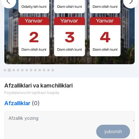
Afzalliklari va kamchiliklari
Foydalanuvchi tajribasi haqida
Afzalliklar
(0)
yuborish