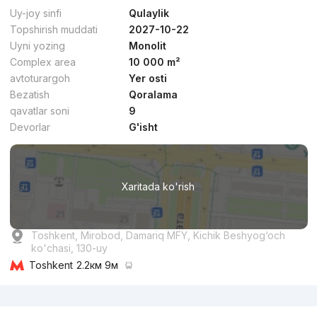
Biznes
1
Uy-joy sinfi
Qulaylik
Topshirish muddati
2027-10-22
Uyni yozing
Monolit
Complex area
10 000 m²
avtoturargoh
Yer osti
Bezatish
Qoralama
Kelishilgan
qavatlar soni
9
Devorlar
G'isht
Topshirildi 2023
,
Grand Capital Group
TJ «GC Tower»
Xaritada ko'rish
Qulaylik
4
Toshkent, Mirobod, Damariq MFY, Kichik Beshyog‘och
ko'chasi, 130-uy
Toshkent
2.2км 9м
Reklama
dan
17.1 mln
сўм
/m²