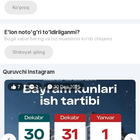
qoplangan, bu uyga chiroyli ko'rinish beradi.
Ko'proq
E'lon noto'g'ri to'ldirilganmi?
Bizga xabar bering va biz muammoni ko‘rib chiqamiz
Shikoyat qiling
Quruvchi Instagram
7
2
30 Dec 2025