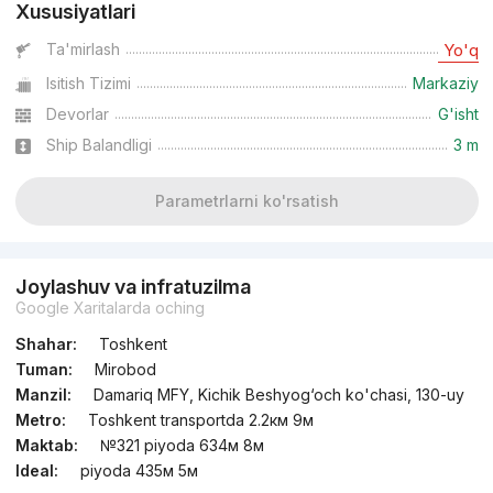
Xususiyatlari
Topshirildi 2022
,
Uzbegim Development
Ta'mirlash
Yo'q
TJ «Ozbegim»
Isitish Tizimi
Markaziy
+998 (55) 500...
Devorlar
G'isht
Ship Balandligi
3 m
Parametrlarni ko'rsatish
Joylashuv va infratuzilma
Google Xaritalarda oching
Shahar:
Toshkent
Tuman:
Mirobod
Manzil:
Damariq MFY, Kichik Beshyog‘och ko'chasi, 130-uy
Metro:
Toshkent transportda 2.2км 9м
Maktab:
№321 piyoda 634м 8м
Ideal:
piyoda 435м 5м