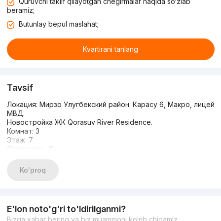
Quruvchi taklif qilayotgan chegirmalar haqida so‘zlab
beramiz;
Butunlay bepul maslahat;
Kvartirani tanlang
Tavsif
Локация: Мирзо Улугбекский район. Карасу 6, Макро, лицей
МВД.
Новостройка ЖК Qorasuv River Residence.
Комнат: 3
Этаж: 7
Этажность: 11
Площадь: 134м²к
Цена: 110.000$ стартовая
Ko'proq
Состояние: распланированная коробка. Имеется
подземная парковка. Кадастр имеется.
Цена ниже чем в отделе продаж!.
Звоните
E'lon noto'g'ri to'ldirilganmi?
+998958880738
Bizga xabar bering va biz muammoni ko‘rib chiqamiz