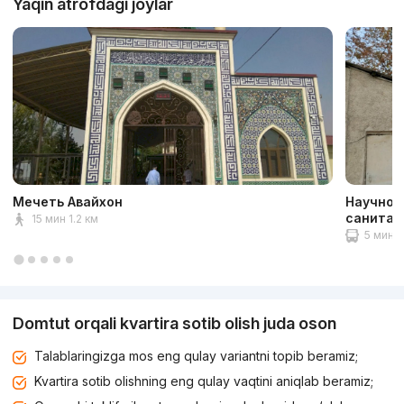
Yaqin atrofdagi joylar
Мечеть Авайхон
Научно-
санитар
15 мин 1.2 км
5 мин 1
Domtut orqali kvartira sotib olish juda oson
Talablaringizga mos eng qulay variantni topib beramiz;
Kvartira sotib olishning eng qulay vaqtini aniqlab beramiz;