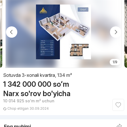
1/9
Sotuvda 3-xonali kvartira, 134 m²
1 342 000 000
soʻm
Narx so'rov bo'yicha
10 014 925
soʻm
m² uchun
Chop etilgan 30.09.2024
Eng muhimi