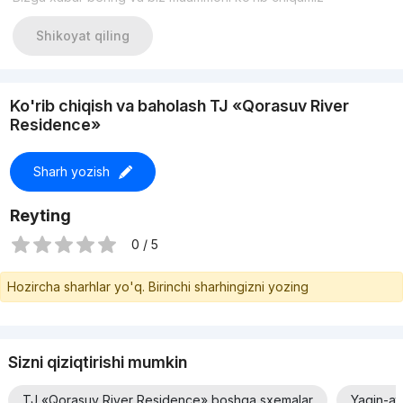
Shikoyat qiling
Ko'rib chiqish va baholash TJ «Qorasuv River
Residence»
Sharh yozish
Reyting
0 / 5
Hozircha sharhlar yo'q. Birinchi sharhingizni yozing
Sizni qiziqtirishi mumkin
TJ «Qorasuv River Residence» boshqa sxemalar
Yaqin-at