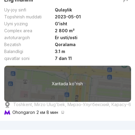
Uy-joy sinfi
Qulaylik
Topshirish muddati
2023-05-01
Uyni yozing
G'isht
Complex area
2 800 m²
avtoturargoh
Er usti/osti
Bezatish
Qoralama
Balandligi
3.1 m
qavatlar soni
7 dan 11
Xaritada ko'rish
Toshkent, Mirzo Ulug'bek, Мирзо-Улугбекский, Карасу-6
Ohongaron
2 км 8 мин
Reklama