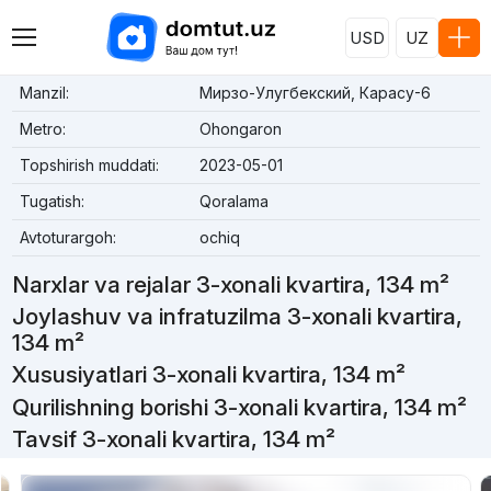
USD
UZ
Manzil:
Мирзо-Улугбекский, Карасу-6
Metro:
Ohongaron
Topshirish muddati:
2023-05-01
Tugatish:
Qoralama
Avtoturargoh:
ochiq
Narxlar va rejalar 3-xonali kvartira, 134 m²
Joylashuv va infratuzilma 3-xonali kvartira,
134 m²
Xususiyatlari 3-xonali kvartira, 134 m²
Qurilishning borishi 3-xonali kvartira, 134 m²
Tavsif 3-xonali kvartira, 134 m²