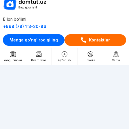
E'lon bo'limi
+998 (78) 113-20-86
+998 (93) 390-30-10
Menga qo'ng'iroq qiling
Kontaktlar
Пн-Пт. С 9:30 до 18:00
RU
UZ
Yangi binolar
Kvartiralar
Qo'shish
Ipoteka
Xarita
Kontaktlar
loyiha haqida
Webnow © loyihasi
Foydalanish shartlari
Maxfiylik siyosati
Ommaviy taklif