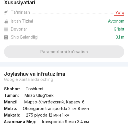
Xususiyatlari
Ta'mirlash
Yo'q
Isitish Tizimi
Avtonom
Devorlar
G'isht
Ship Balandligi
3.1 m
Parametrlarni ko'rsatish
Joylashuv va infratuzilma
Google Xaritalarda oching
Shahar:
Toshkent
Tuman:
Mirzo Ulug'bek
Manzil:
Мирзо-Улугбекский, Карасу-6
Metro:
Ohongaron transportda 2 км 8 мин
Maktab:
275 piyoda 12 мин 1 км
Академия Мвд:
transportda 9 мин 3.4 км