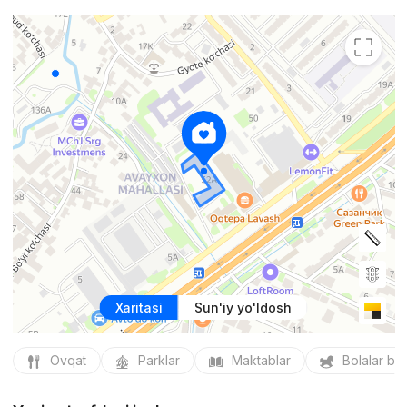
Xaritasi
Sun'iy yo'ldosh
Ovqat
Parklar
Maktablar
Bolalar bo