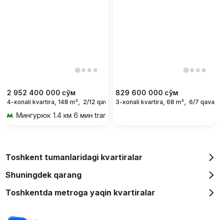
2 952 400 000
сўм
829 600 000
сўм
4-xonali kvartira, 148 m²,
2/12 qavat
3-xonali kvartira, 68 m²,
6/7 qavat
Мингурюк
1.4 км 6 мин transportda
Toshkent tumanlaridagi kvartiralar
Shuningdek qarang
Toshkentda metroga yaqin kvartiralar