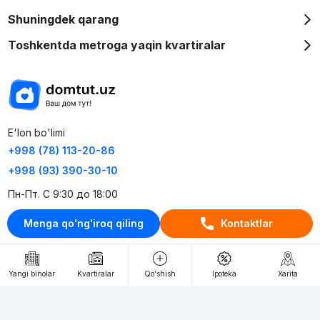
Shuningdek qarang
Toshkentda metroga yaqin kvartiralar
E'lon bo'limi
+998 (78) 113-20-86
+998 (93) 390-30-10
Пн-Пт. С 9:30 до 18:00
Menga qo'ng'iroq qiling
Kontaktlar
RU
UZ
Kontaktlar
Yangi binolar
Kvartiralar
Qo'shish
Ipoteka
Xarita
loyiha haqida