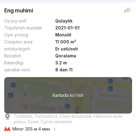
Eng muhimi
Uy-joy sinfi
Qulaylik
Topshirish muddati
2021-01-01
Uyni yozing
Monolit
Complex area
11 000 m²
avtoturargoh
Er usti/osti
Bezatish
Qoralama
Balandligi
3.2 m
qavatlar soni
8 dan 11
Xaritada ko'rish
Toshkent, Yunusobod, Юнусабадский, Ниёзбек йули
улица, Буюк Турон махалля
Minor
305 м 4 мин