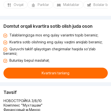
Ovqat
Parklar
Maktablar
Bolalar bo
Domtut orqali kvartira sotib olish juda oson
Talablaringizga mos eng qulay variantni topib beramiz;
Kvartira sotib olishning eng qulay vaqtini aniqlab beramiz;
Quruvchi taklif qilayotgan chegirmalar haqida so‘zlab
beramiz;
Butunlay bepul maslahat;
Kvartirani tanlang
Tavsif
НОВОСТРОЙКА 3/8/10
Комплекс "Мухташам"
Финансовый м.Минор