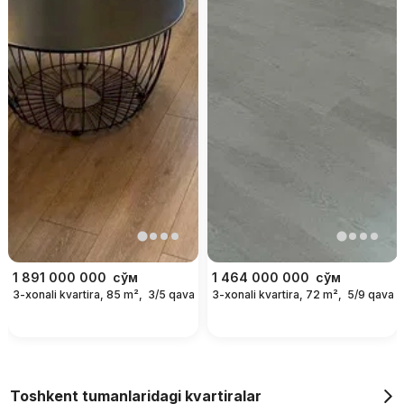
1 891 000 000
сўм
1 464 000 000
сўм
3-xonali kvartira, 85 m²,
3/5 qavat
3-xonali kvartira, 72 m²,
5/9 qavat
Toshkent tumanlaridagi kvartiralar