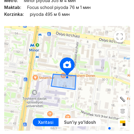
Metro:
Minor piyoda 305 м 4 мин
Maktab:
Focus school piyoda 76 м 1 мин
Korzinka:
piyoda 495 м 6 мин
Xaritasi
Sun'iy yo'ldosh