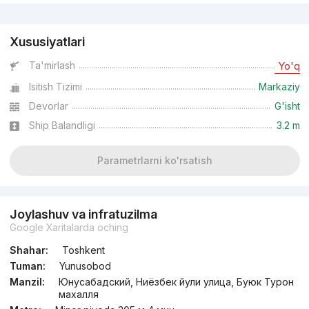
Reklama
Xususiyatlari
Ta'mirlash
Yo'q
Isitish Tizimi
Markaziy
Devorlar
G'isht
Ship Balandligi
3.2 m
Parametrlarni ko'rsatish
Joylashuv va infratuzilma
Google Xaritalarda oching
Shahar:
Toshkent
Tuman:
Yunusobod
Manzil:
Юнусабадский, Ниёзбек йули улица, Буюк Турон
махалля