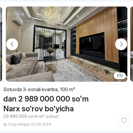
1/12
Sotuvda 3-xonali kvartira, 100 m²
dan
2 989 000 000
soʻm
Narx so'rov bo'yicha
29 890 000
soʻm
m² uchun
Chop etilgan 03.06.2024