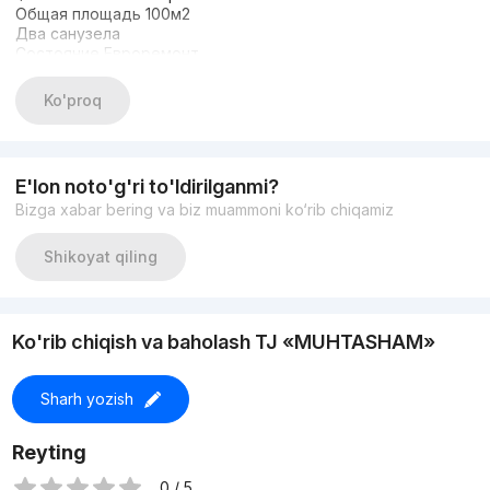
Общая площадь 100м2
Два санузела
Состояние Евроремонт
Дизайнерский ремонт
Укомплектована/новая
Ko'proq
E'lon noto'g'ri to'ldirilganmi?
Bizga xabar bering va biz muammoni ko‘rib chiqamiz
Shikoyat qiling
Ko'rib chiqish va baholash TJ «MUHTASHAM»
Sharh yozish
Reyting
0 / 5