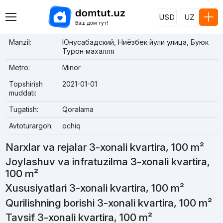
USD
UZ
Manzil:
Юнусабадский, Ниёзбек йули улица, Буюк
Турон махалля
Metro:
Minor
Topshirish
2021-01-01
muddati:
Tugatish:
Qoralama
Avtoturargoh:
ochiq
Narxlar va rejalar 3-xonali kvartira, 100 m²
Joylashuv va infratuzilma 3-xonali kvartira,
100 m²
Xususiyatlari 3-xonali kvartira, 100 m²
Qurilishning borishi 3-xonali kvartira, 100 m²
Tavsif 3-xonali kvartira, 100 m²