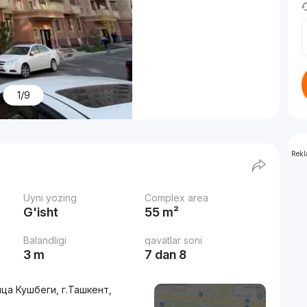
1/9
Rek
Uyni yozing
Complex area
G'isht
55 m²
Balandligi
qavatlar soni
3 m
7 dan 8
ица Кушбеги, г.Ташкент,