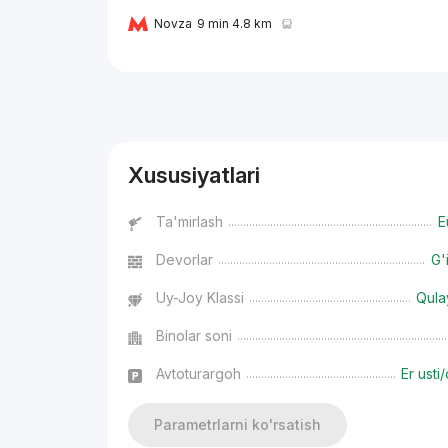
Novza
9 min 4.8 km
Reklama
Xususiyatlari
Ta'mirlash
E
Devorlar
G'
Uy-Joy Klassi
Qula
Binolar soni
Avtoturargoh
Er usti/
Parametrlarni ko'rsatish