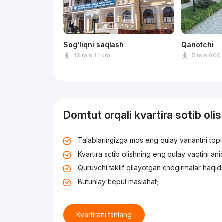
Sog'liqni saqlash
Qanotchi
13 min 1.1 km
5 min 600
Domtut orqali kvartira sotib oli
Talablaringizga mos eng qulay variantni top
Kvartira sotib olishning eng qulay vaqtini an
Quruvchi taklif qilayotgan chegirmalar haqid
Butunlay bepul maslahat;
Kvartirani tanlang