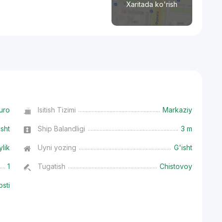
Xaritada ko'rish
uro
Isitish Tizimi
Markaziy
isht
Ship Balandligi
3 m
ylik
Uyni yozing
G'isht
1
Tugatish
Chistovoy
osti