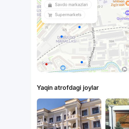
Savdo markazlari
Supermarkets
Yaqin atrofdagi joylar