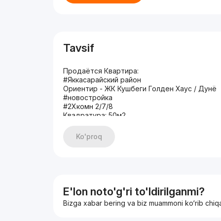
Tavsif
Продаётся Квартира:
#Яккасарайский район
Ориентир - ЖК Кушбеги Голден Хаус / Дунё
#новостройка
#2Хкомн 2/7/8
Квадратура: 50м2
С Мебелью и Техникой
Цена : 100.000$ торг
Ko'proq
+998336192222
E'lon noto'g'ri to'ldirilganmi?
Bizga xabar bering va biz muammoni ko‘rib chiq