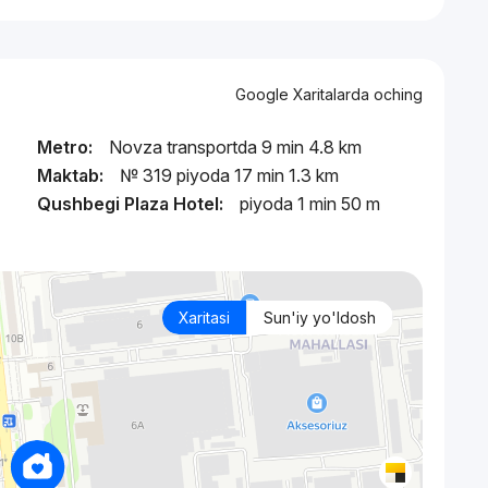
Google Xaritalarda oching
Metro:
Novza transportda 9 min 4.8 km
Maktab:
№ 319 piyoda 17 min 1.3 km
Qushbegi Plaza Hotel:
piyoda 1 min 50 m
Xaritasi
Sun'iy yo'ldosh