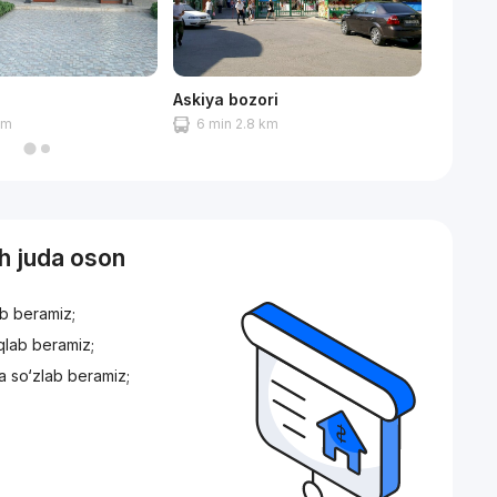
Askiya bozori
Bobura 
 m
6 min 2.8 km
6 min
sh juda oson
ib beramiz;
iqlab beramiz;
a so‘zlab beramiz;