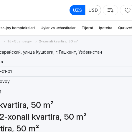
UZS
USD
rar-joy komplekslari
Uylar va uchastkalar
Tijorat
Ipoteka
Quruvch
TJ «Qushbegi»
2-xonali kvartira, 50 m²
сарайский, улица Кушбеги, г.Ташкент, Узбекистан
za
-01-01
tovoy
q
 kvartira, 50 m²
2-xonali kvartira, 50 m²
tira, 50 m²