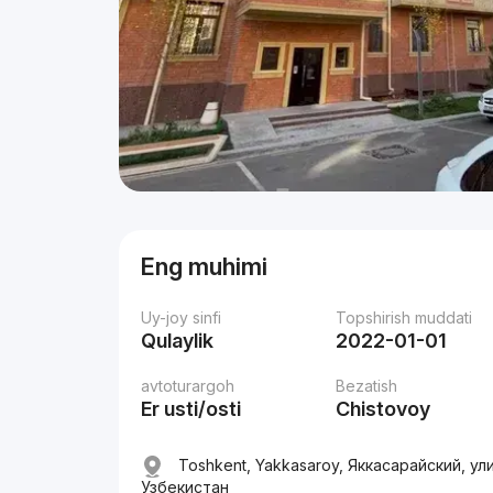
Eng muhimi
Uy-joy sinfi
Topshirish muddati
Qulaylik
2022-01-01
avtoturargoh
Bezatish
Er usti/osti
Chistovoy
Toshkent, Yakkasaroy, Яккасарайский, ул
Узбекистан