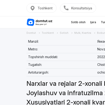
Toshkent
Konsultatsiya
Sotib olish
Ijara
Tu
Domtut
Toshkent
Sotish
Mulk, Kvartira
Bobur
Manzil:
Якка
Metro:
Nov
Topshirish muddati:
2022
Tugatish:
Chis
Avtoturargoh:
ochi
Narxlar va rejalar 2-xonali
Joylashuv va infratuzilma 
Xususiyatlari 2-xonali kvar