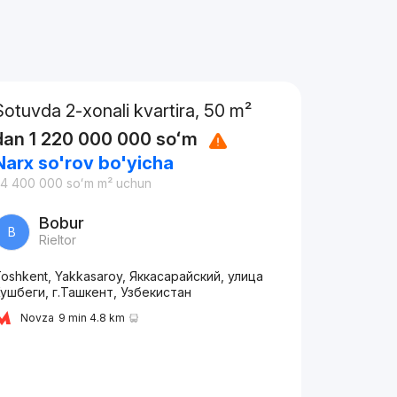
Sotuvda 2-xonali kvartira, 50 m²
dan
1 220 000 000
soʻm
Narx so'rov bo'yicha
24 400 000
soʻm
m² uchun
Bobur
B
Rieltor
oshkent, Yakkasaroy, Яккасарайский, улица
ушбеги, г.Ташкент, Узбекистан
Novza
9 min 4.8 km