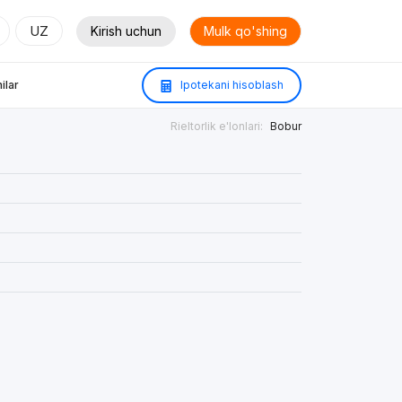
UZ
Kirish uchun
Mulk qo'shing
ilar
Ipotekani hisoblash
Rieltorlik e'lonlari:
Bobur