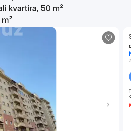
li kvartira, 50 m²
0 m²
T
К