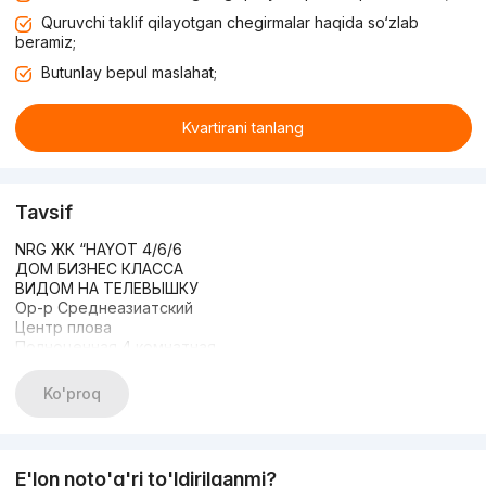
Quruvchi taklif qilayotgan chegirmalar haqida so‘zlab
beramiz;
Butunlay bepul maslahat;
Kvartirani tanlang
Tavsif
NRG ЖК “HAYOT 4/6/6
ДОМ БИЗНЕС КЛАССА
ВИДОМ НА ТЕЛЕВЫШКУ
Ор-р Среднеазиатский
Центр плова
Полноценная 4 комнатная
Площадь: 137м2 + 24м2
ЛЕТНЯЯ ТЕРАССА
Ko'proq
Квартира премиум класса
АВТОРСКИЙ ЕВРО ремонт
УКОМПЛЕКТОВАНА/новая
ЦЕНА: 320.000$
E'lon noto'g'ri to'ldirilganmi?
+998978770077 Алексей