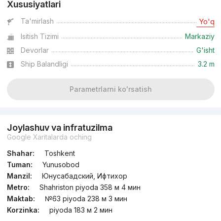
Xususiyatlari
Ta'mirlash
Yo'q
Isitish Tizimi
Markaziy
Devorlar
G'isht
Ship Balandligi
3.2 m
Parametrlarni ko'rsatish
Joylashuv va infratuzilma
Google Xaritalarda oching
Shahar:
Toshkent
Tuman:
Yunusobod
Manzil:
Юнусабадский, Ифтихор
Metro:
Shahriston piyoda 358 м 4 мин
Maktab:
№63 piyoda 238 м 3 мин
Korzinka:
piyoda 183 м 2 мин