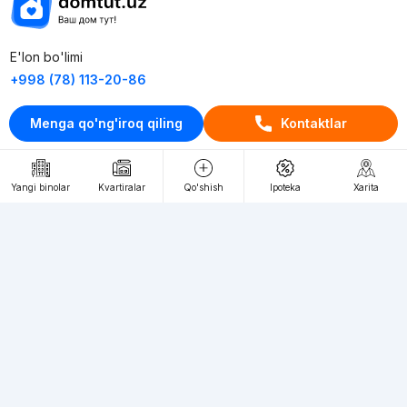
E'lon bo'limi
+998 (78) 113-20-86
+998 (93) 390-30-10
Menga qo'ng'iroq qiling
Kontaktlar
Пн-Пт. С 9:30 до 18:00
RU
UZ
Yangi binolar
Kvartiralar
Qo'shish
Ipoteka
Xarita
Kontaktlar
loyiha haqida
Webnow © loyihasi
Foydalanish shartlari
Maxfiylik siyosati
Ommaviy taklif