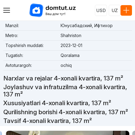
USD
UZ
Manzil:
Юнусабадский, Ифтихор
Metro:
Shahriston
Topshirish muddati:
2023-12-01
Tugatish:
Qoralama
Avtoturargoh:
ochiq
Narxlar va rejalar 4-xonali kvartira, 137 m²
Joylashuv va infratuzilma 4-xonali kvartira,
137 m²
Xususiyatlari 4-xonali kvartira, 137 m²
Qurilishning borishi 4-xonali kvartira, 137 m²
Tavsif 4-xonali kvartira, 137 m²