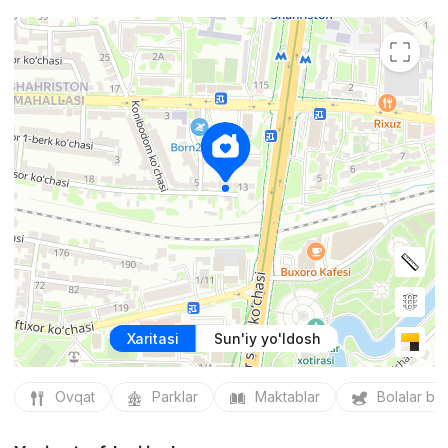
Xaritasi
Sun'iy yo'ldosh
Ovqat
Parklar
Maktablar
Bolalar bo