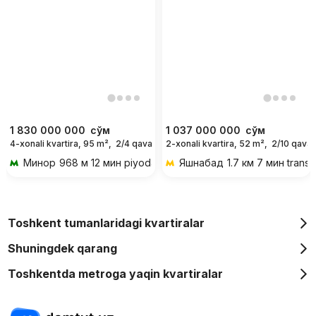
1 830 000 000
сўм
1 037 000 000
сўм
4-xonali kvartira, 95 m²,
2/4 qavat
2-xonali kvartira, 52 m²,
2/10 qavat
Минор
968 м 12 мин piyoda
Яшнабад
1.7 км 7 мин trans
Toshkent tumanlaridagi kvartiralar
Shuningdek qarang
Toshkentda metroga yaqin kvartiralar