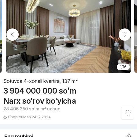
1/16
Sotuvda 4-xonali kvartira, 137 m²
3 904 000 000
soʻm
Narx so'rov bo'yicha
28 496 350
soʻm
m² uchun
Chop etilgan 24.12.2024
Eng muhimi