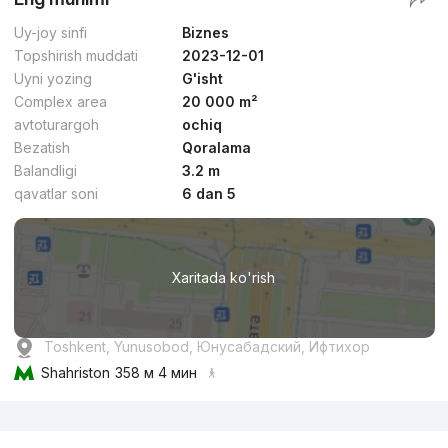
Uy-joy sinfi
Biznes
Topshirish muddati
2023-12-01
Uyni yozing
G'isht
Complex area
20 000 m²
avtoturargoh
ochiq
Bezatish
Qoralama
Balandligi
3.2 m
qavatlar soni
6 dan 5
Xaritada ko'rish
Toshkent, Yunusobod, Юнусабадский, Ифтихор
Shahriston
358 м 4 мин
Reklama