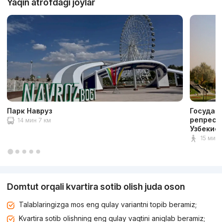
Yaqin atrofdagi joylar
Парк Навруз
Государ
репресс
14 мин 7 км
Узбекис
15 мин 1
Domtut orqali kvartira sotib olish juda oson
Talablaringizga mos eng qulay variantni topib beramiz;
Kvartira sotib olishning eng qulay vaqtini aniqlab beramiz;