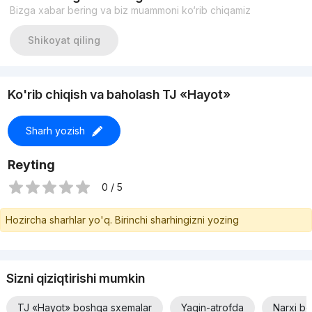
Bizga xabar bering va biz muammoni ko‘rib chiqamiz
Shikoyat qiling
Ko'rib chiqish va baholash TJ «Hayot»
Sharh yozish
Reyting
0 / 5
Hozircha sharhlar yo'q. Birinchi sharhingizni yozing
Sizni qiziqtirishi mumkin
TJ «Hayot» boshqa sxemalar
Yaqin-atrofda
Narxi bo