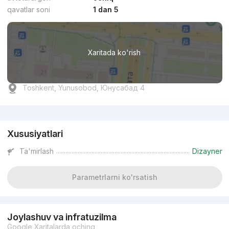
qavatlar soni
1 dan 5
Xaritada ko'rish
Toshkent, Yunusobod, Юнусабад 4
Reklama
Xususiyatlari
Ta'mirlash
Dizayner
Parametrlarni ko'rsatish
Joylashuv va infratuzilma
Google Xaritalarda oching