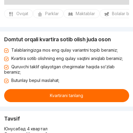
Ovqat
Parklar
Maktablar
Bolalar bo
Domtut orqali kvartira sotib olish juda oson
Talablaringizga mos eng qulay variantni topib beramiz;
Kvartira sotib olishning eng qulay vaqtini aniqlab beramiz;
Quruvchi taklif qilayotgan chegirmalar haqida so‘zlab
beramiz;
Butunlay bepul maslahat;
Kvartirani tanlang
Tavsif
Юнусабад 4 квартал