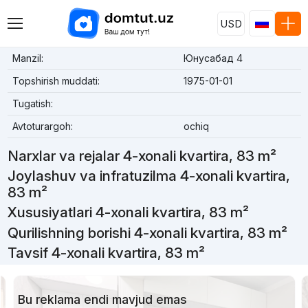
USD
Manzil:
Юнусабад 4
Topshirish muddati:
1975-01-01
Tugatish:
Avtoturargoh:
ochiq
Narxlar va rejalar 4-xonali kvartira, 83 m²
Joylashuv va infratuzilma 4-xonali kvartira,
83 m²
Xususiyatlari 4-xonali kvartira, 83 m²
Qurilishning borishi 4-xonali kvartira, 83 m²
Tavsif 4-xonali kvartira, 83 m²
Bu reklama endi mavjud emas