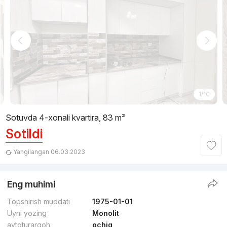
1/10
Sotuvda 4-xonali kvartira, 83 m²
Sotildi
Yangilangan 06.03.2023
Eng muhimi
Topshirish muddati
1975-01-01
Uyni yozing
Monolit
avtoturargoh
ochiq