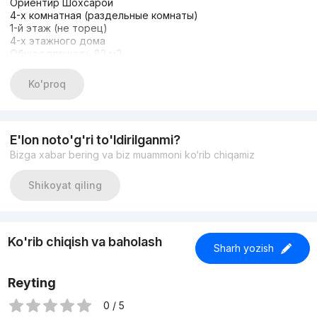
Ориентир Шохсарой
4-х комнатная (раздельные комнаты)
1-й этаж (не торец)
4-х этажного дома
Общая площадь 82 м2
Состояние свежий евроремонт. Выход в огород с кухни,
спереди тоже большой огород. Комнаты раздельные,
Ko'proq
санузел раздельный. Встроенная мебель на кухне и в
прихожей, занавески.
Цена 93000$ стартовая
Телефон : +998910132346 Руслан
E'lon noto'g'ri to'ldirilganmi?
Bizga xabar bering va biz muammoni ko‘rib chiqamiz
Shikoyat qiling
Ko'rib chiqish va baholash
Sharh yozish
Reyting
0 / 5