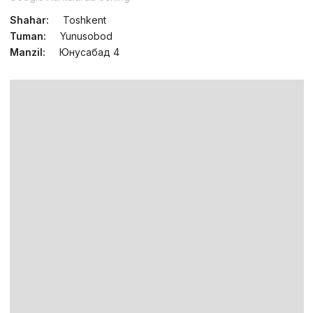
Shahar:
Toshkent
Tuman:
Yunusobod
Manzil:
Юнусабад 4