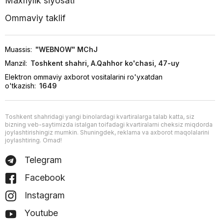
Maxfiylik siyosati
Ommaviy taklif
Muassis:
"WEBNOW" MChJ
Manzil:
Toshkent shahri, A.Qahhor ko'chasi, 47-uy
Elektron ommaviy axborot vositalarini ro'yxatdan
o'tkazish:
1649
Toshkent shahridagi yangi binolardagi kvartiralarga talab katta, siz
bizning veb-saytimizda istalgan toifadagi kvartiralarni cheksiz miqdorda
joylashtirishingiz mumkin. Shuningdek, reklama va axborot maqolalarini
joylashtiring. Omad!
Telegram
Facebook
Instagram
Youtube