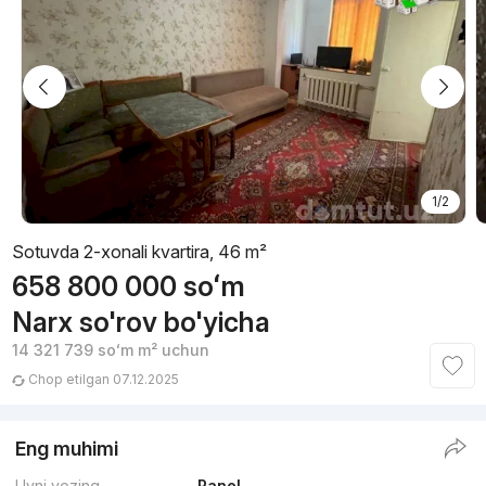
1/2
Sotuvda 2-xonali kvartira, 46 m²
658 800 000
soʻm
Narx so'rov bo'yicha
14 321 739
soʻm
m² uchun
Chop etilgan 07.12.2025
Eng muhimi
Uyni yozing
Panel