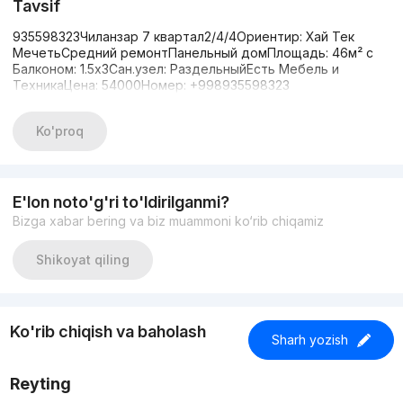
Tavsif
935598323Чиланзар 7 квартал2/4/4Ориентир: Хай Тек
МечетьСредний ремонтПанельный домПлощадь: 46м² с
Балконом: 1.5х3Сан.узел: РаздельныйЕсть Мебель и
ТехникаЦена: 54000Номер: +998935598323
Ko'proq
E'lon noto'g'ri to'ldirilganmi?
Bizga xabar bering va biz muammoni ko‘rib chiqamiz
Shikoyat qiling
Ko'rib chiqish va baholash
Sharh yozish
Reyting