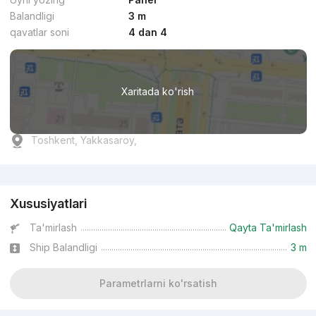
Balandligi
3 m
qavatlar soni
4 dan 4
Xaritada ko'rish
Toshkent, Yakkasaroy,
Reklama
Xususiyatlari
Ta'mirlash
Qayta Ta'mirlash
Ship Balandligi
3 m
Parametrlarni ko'rsatish