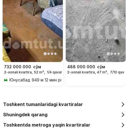
732 000 000
сўм
488 000 000
сўм
2-xonali kvartira, 52 m²,
1/4 qavat
2-xonali kvartira, 47 m²,
7/10 qavat
Юнусабад
949 м 12 мин piyoda
Toshkent tumanlaridagi kvartiralar
Shuningdek qarang
Toshkentda metroga yaqin kvartiralar