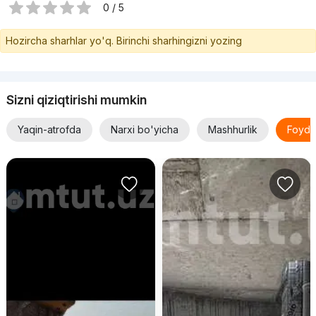
0 / 5
Hozircha sharhlar yo'q. Birinchi sharhingizni yozing
Sizni qiziqtirishi mumkin
Yaqin-atrofda
Narxi bo'yicha
Mashhurlik
Foyda