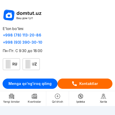
E'lon bo'limi
+998 (78) 113-20-86
+998 (93) 390-30-10
Пн-Пт. С 9:30 до 18:00
RU
UZ
Kontaktlar
Menga qo'ng'iroq qiling
Kontaktlar
loyiha haqida
Webnow © loyihasi
Yangi binolar
Kvartiralar
Qo'shish
Ipoteka
Xarita
Foydalanish shartlari