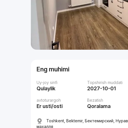
Eng muhimi
Uy-joy sinfi
Topshirish muddati
Qulaylik
2027-10-01
avtoturargoh
Bezatish
Er usti/osti
Qoralama
Toshkent, Bektemir, Бектемирский, Нура
махалля