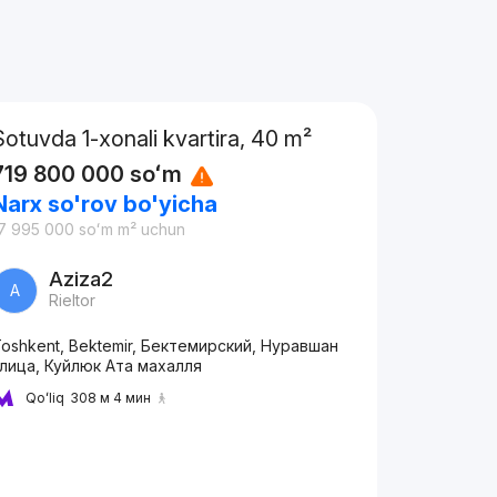
Sotuvda 1-xonali kvartira, 40 m²
719 800 000
soʻm
Narx so'rov bo'yicha
7 995 000
soʻm
m² uchun
Aziza2
A
Rieltor
oshkent, Bektemir, Бектемирский, Нуравшан
лица, Куйлюк Ата махалля
Qoʻliq
308 м 4 мин