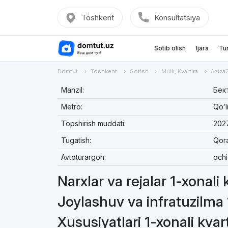
Toshkent
Konsultatsiya
Sotib olish
Ijara
Tu
Domtut
Toshkent
Sotish
Mulk, Kvartira
Aziza
Manzil:
Бек
Metro:
Qoʻl
Topshirish muddati:
202
Tugatish:
Qor
Avtoturargoh:
och
Narxlar va rejalar 1-xonali 
Joylashuv va infratuzilma 
Xususiyatlari 1-xonali kvar