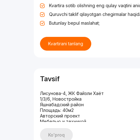
Kvartira sotib olishning eng qulay vaqtini an
Quruvchi taklif qilayotgan chegirmalar haqid
Butunlay bepul maslahat;
Kvartirani tanlang
Tavsif
Лисунова-4, ЖК Файзли Хаёт
1/3/6, Новостройка
Яшнабадский район
Площадь: 40м2
Авторский проект
Мебелью и техникой
Новая, Никто не жил
Дорогой ремонт, качественные материалы
Ko'proq
Вся техника Hoffman