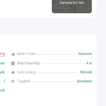
Xaritada ko'rish
o'q
Isitish Tizimi
Avtonom
oki
Ship Balandligi
4 m
ylik
Uyni yozing
Monolit
1
Tugatish
Qoralama
osti