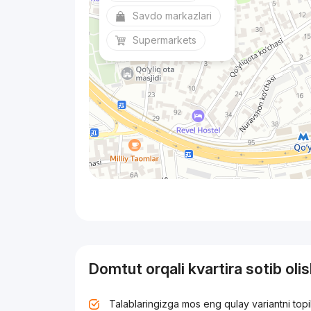
Savdo markazlari
Supermarkets
Domtut orqali kvartira sotib oli
Talablaringizga mos eng qulay variantni top