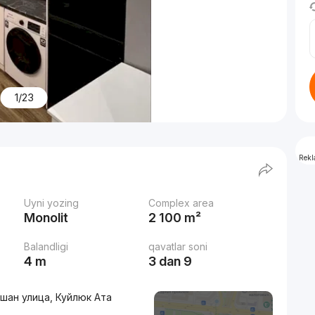
1/23
Rek
Uyni yozing
Complex area
Monolit
2 100 m²
Balandligi
qavatlar soni
4 m
3 dan 9
вшан улица, Куйлюк Ата