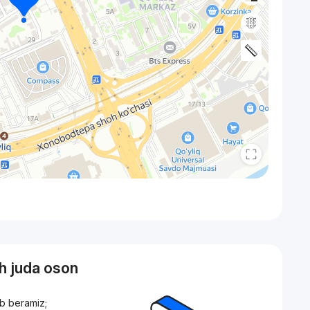
sh juda oson
ib beramiz;