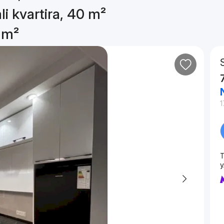
li kvartira, 40 m²
0 m²
1
T
у