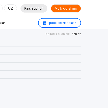
UZ
Kirish uchun
Mulk qo'shing
ilar
Ipotekani hisoblash
Rieltorlik e'lonlari:
Aziza2