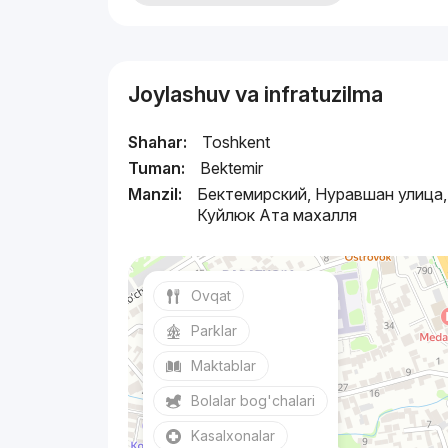
Joylashuv va infratuzilma
Shahar:
Toshkent
Tuman:
Bektemir
Manzil:
Бектемирский, Нуравшан улица,
Куйлюк Ата махалля
Ovqat
Parklar
Maktablar
Bolalar bog'chalari
Kasalxonalar