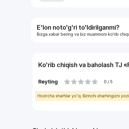
Комнат: 1
Этаж: 3
Этажность: 6
Балкон навесной
Ориентир: Андалус супермаркет, 166-школа
E'lon noto'g'ri to'ldirilganmi?
ЦЕНА: 59.000$ окончательная без торга
Bizga xabar bering va biz muammoni ko‘rib chiq
+99890 908-62-66 Азиза
Ko'rib chiqish va baholash TJ «
Reyting
0 / 5
Hozircha sharhlar yo'q. Birinchi sharhingizni yoz