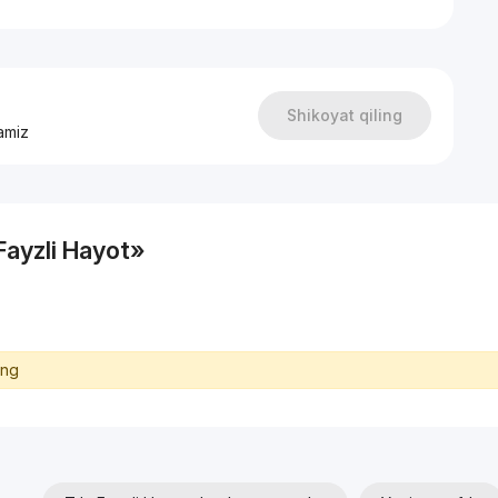
Shikoyat qiling
amiz
Fayzli Hayot»
ing