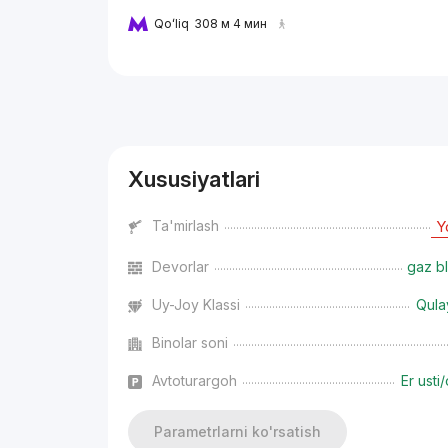
Qoʻliq
308 м 4 мин
Reklama
Xususiyatlari
Ta'mirlash
Y
Devorlar
gaz bl
Uy-Joy Klassi
Qula
Binolar soni
Avtoturargoh
Er usti/
Parametrlarni ko'rsatish