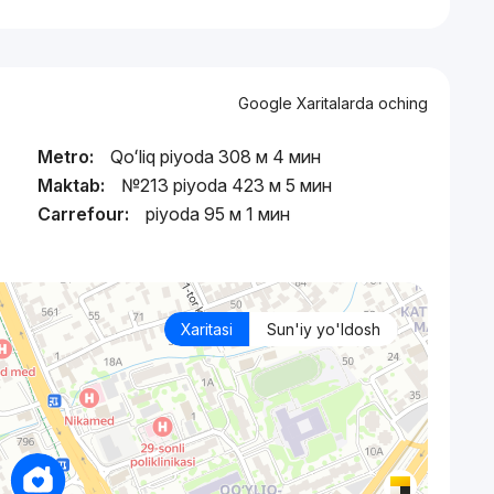
Google Xaritalarda oching
Metro:
Qoʻliq piyoda 308 м 4 мин
Maktab:
№213 piyoda 423 м 5 мин
Carrefour:
piyoda 95 м 1 мин
Xaritasi
Sun'iy yo'ldosh