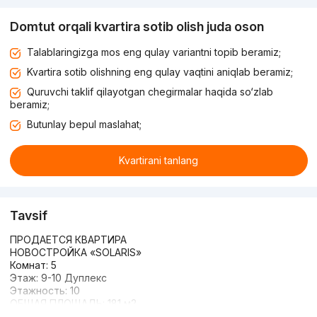
Domtut orqali kvartira sotib olish juda oson
Talablaringizga mos eng qulay variantni topib beramiz;
Kvartira sotib olishning eng qulay vaqtini aniqlab beramiz;
Quruvchi taklif qilayotgan chegirmalar haqida so‘zlab
beramiz;
Butunlay bepul maslahat;
Kvartirani tanlang
Tavsif
ПРОДАЕТСЯ КВАРТИРА
НОВОСТРОЙКА «SOLARIS»
Комнат: 5
Этаж: 9-10 Дуплекс
Этажность: 10
ОБЩАЯ ПЛОЩАДЬ: 181 м2
СОСТОЯНИЕ: Ремонт