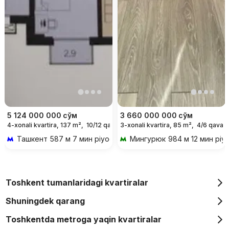
5 124 000 000
сўм
3 660 000 000
сўм
4-xonali kvartira, 137 m²,
10/12 qavat
3-xonali kvartira, 85 m²,
4/6 qavat
Ташкент
587 м 7 мин piyoda
Мингурюк
984 м 12 мин piy
Toshkent tumanlaridagi kvartiralar
Shuningdek qarang
Toshkentda metroga yaqin kvartiralar