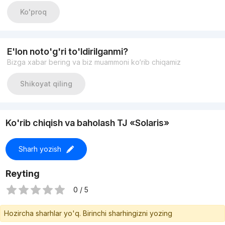
Адрес: Яккасарайский район
Ko'proq
Ориентир: Кушбеги массив
ЦЕНА: 189.000 у.е
E'lon noto'g'ri to'ldirilganmi?
Bizga xabar bering va biz muammoni ko‘rib chiqamiz
Shikoyat qiling
Ko'rib chiqish va baholash TJ «Solaris»
Sharh yozish
Reyting
0 / 5
Hozircha sharhlar yo'q. Birinchi sharhingizni yozing