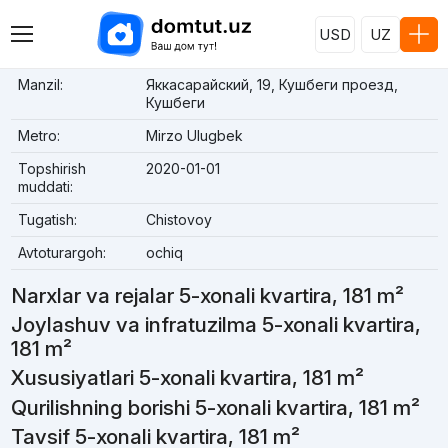
USD
UZ
Manzil:
Яккасарайский, 19, Кушбеги проезд,
Кушбеги
Metro:
Mirzo Ulugbek
Topshirish
2020-01-01
muddati:
Tugatish:
Chistovoy
Avtoturargoh:
ochiq
Narxlar va rejalar 5-xonali kvartira, 181 m²
Joylashuv va infratuzilma 5-xonali kvartira,
181 m²
Xususiyatlari 5-xonali kvartira, 181 m²
Qurilishning borishi 5-xonali kvartira, 181 m²
Tavsif 5-xonali kvartira, 181 m²