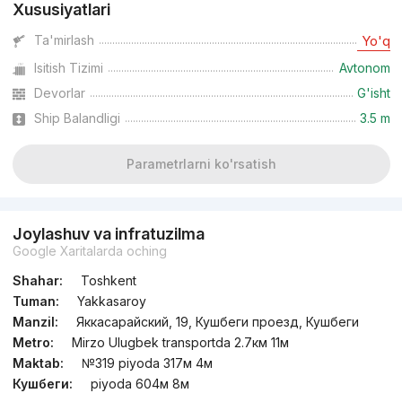
Xususiyatlari
Ta'mirlash
Yo'q
Isitish Tizimi
Avtonom
Devorlar
G'isht
Ship Balandligi
3.5 m
Parametrlarni ko'rsatish
Joylashuv va infratuzilma
Google Xaritalarda oching
Shahar:
Toshkent
Tuman:
Yakkasaroy
Manzil:
Яккасарайский, 19, Кушбеги проезд, Кушбеги
Metro:
Mirzo Ulugbek transportda 2.7км 11м
Maktab:
№319 piyoda 317м 4м
Кушбеги:
piyoda 604м 8м