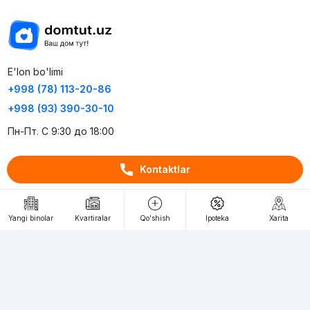
E'lon bo'limi
+998 (78) 113-20-86
+998 (93) 390-30-10
Пн-Пт. С 9:30 до 18:00
RU
UZ
Kontaktlar
Kontaktlar
Yangi binolar
Kvartiralar
Qo'shish
Ipoteka
Xarita
loyiha haqida
Webnow © loyihasi
Foydalanish shartlari
Maxfiylik siyosati