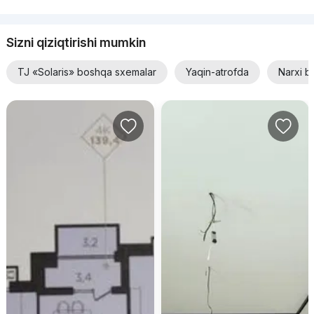
Sizni qiziqtirishi mumkin
TJ «Solaris» boshqa sxemalar
Yaqin-atrofda
Narxi b