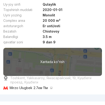
Uy-joy sinfi
Qulaylik
Topshirish muddati
2020-01-01
Uyni yozing
Monolit
Complex area
20 000 m²
avtoturargoh
Er usti/osti
Bezatish
Chistovoy
Balandligi
3.5 m
qavatlar soni
9 dan 9
Xaritada ko'rish
Toshkent, Yakkasaroy, Яккасарайский, 19, Кушбеги
проезд, Кушбеги
Mirzo Ulugbek
2.7км 11м
Reklama