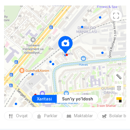
Xaritasi
Sun'iy yo'ldosh
Ovqat
Parklar
Maktablar
Bolalar bo