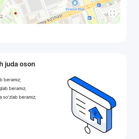
sh juda oson
ib beramiz;
iqlab beramiz;
a so‘zlab beramiz;