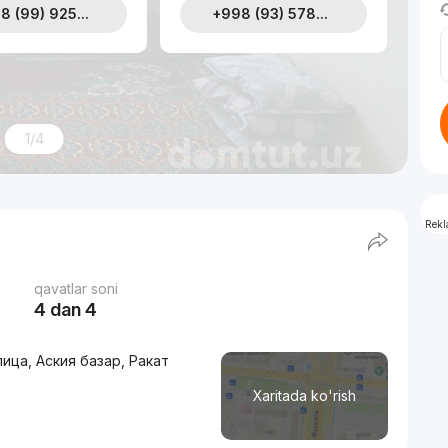
8 (99) 925...
+998 (93) 578...
1/4
Rek
qavatlar soni
4 dan 4
ица, Аския базар, Ракат
Xaritada ko'rish