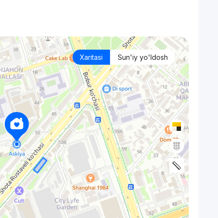
Xaritasi
Sun'iy yo'ldosh