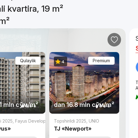
li kvartira, 19 m²
 m²
Qulaylik
Premium
4
T
А
.1 mln
сўм
/m²
dan
16.8 mln
сўм
/m²
di 2025
,
Fayus Development
Topshirildi 2025
,
UNIO
yus»
TJ «Newport»