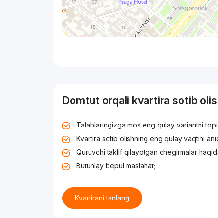
Domtut orqali kvartira sotib oli
Talablaringizga mos eng qulay variantni top
Kvartira sotib olishning eng qulay vaqtini an
Quruvchi taklif qilayotgan chegirmalar haqid
Butunlay bepul maslahat;
Kvartirani tanlang