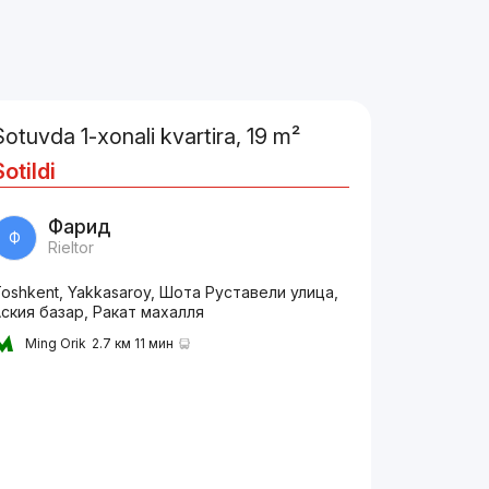
Sotuvda 1-xonali kvartira, 19 m²
Sotildi
Фарид
Ф
Rieltor
oshkent, Yakkasaroy, Шота Руставели улица,
ския базар, Ракат махалля
Ming Orik
2.7 км 11 мин