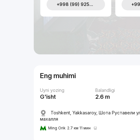
+998 (99) 925...
+99
Eng muhimi
Uyni yozing
Balandligi
G'isht
2.6 m
Toshkent, Yakkasaroy, Шота Руставели ул
махалля
Ming Orik
2.7 км 11 мин