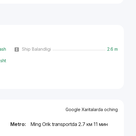
ash
Ship Balandligi
2.6 m
isht
Google Xaritalarda oching
Metro:
Ming Orik transportda 2.7 км 11 мин