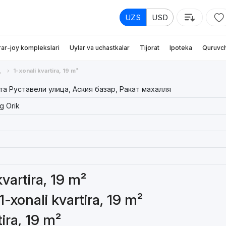
UZS
USD
rar-joy komplekslari
Uylar va uchastkalar
Tijorat
Ipoteka
Quruvch
д
1-xonali kvartira, 19 m²
а Руставели улица, Аския базар, Ракат махалля
g Orik
kvartira, 19 m²
-xonali kvartira, 19 m²
tira, 19 m²