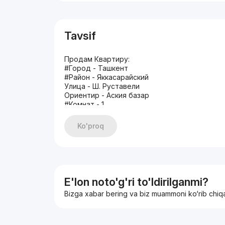
Tavsif
Продам Квартиру:
#Город - Ташкент
#Район - Яккасарайский
Улица - Ш. Руставели
Ориентир - Аския базар
#Комнат - 1
Этаж - 4
Этажность - 4
Ko'proq
Площадь м? - 19
Состояние - чистая
Описание - Общежитие с условиями внутри 
#Цена - 22.000$
Тел: +99893 581 10 20 Фарид
+99894 661 10 30 Тимур
E'lon noto'g'ri to'ldirilganmi?
Наш бот в Telegramm http://telegram.me/fartim
Bizga xabar bering va biz muammoni ko‘rib chiq