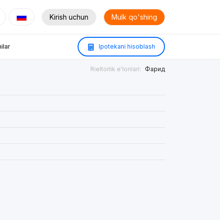
Kirish uchun
Mulk qo'shing
ilar
Ipotekani hisoblash
Rieltorlik e'lonlari:
Фарид