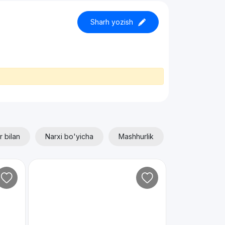
Sharh yozish
r bilan
Narxi bo'yicha
Mashhurlik