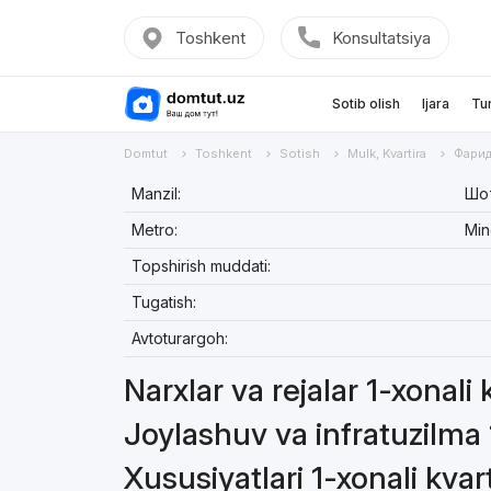
Toshkent
Konsultatsiya
Sotib olish
Ijara
Tu
Domtut
Toshkent
Sotish
Mulk, Kvartira
Фари
Manzil:
Шот
Metro:
Min
Topshirish muddati:
Tugatish:
Avtoturargoh:
Narxlar va rejalar 1-xonali 
Joylashuv va infratuzilma 1
Xususiyatlari 1-xonali kvar