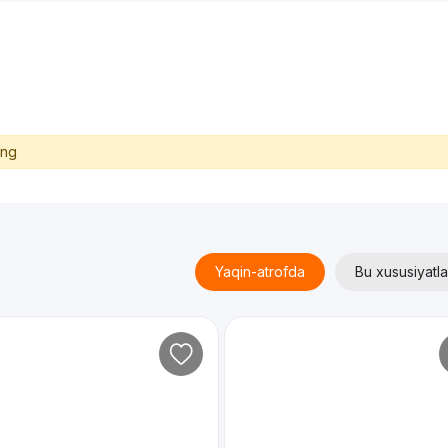
ing
Yaqin-atrofda
Bu xususiyatla