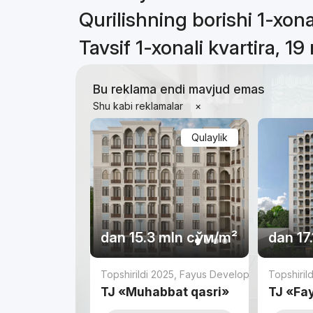
Qurilishning borishi 1-xona
Tavsif 1-xonali kvartira, 19
Bu reklama endi mavjud emas
Shu kabi reklamalar
×
Qulaylik
dan
15.3 mln
сўм
/m²
dan
17
Topshirildi 2025
,
Fayus Development
Topshiril
TJ «Muhabbat qasri»
TJ «Fa