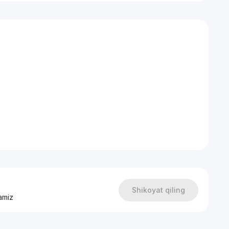
квартиры.
B_bot
Shikoyat qiling
amiz