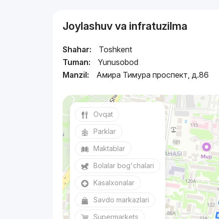
Joylashuv va infratuzilma
Shahar:
Toshkent
Tuman:
Yunusobod
Manzil:
Амира Тимура проспект, д.86
Ovqat
Parklar
Maktablar
Bolalar bog'chalari
Kasalxonalar
Savdo markazlari
Supermarkets