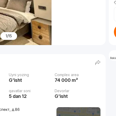
1/15
Rek
Uyni yozing
Complex area
G'isht
74 000 m²
qavatlar soni
Devorlar
5 dan 12
G'isht
спект, д.86