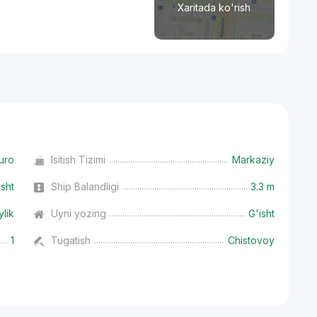
Xaritada ko'rish
uro
Isitish Tizimi
Markaziy
isht
Ship Balandligi
3.3 m
ylik
Uyni yozing
G'isht
1
Tugatish
Chistovoy