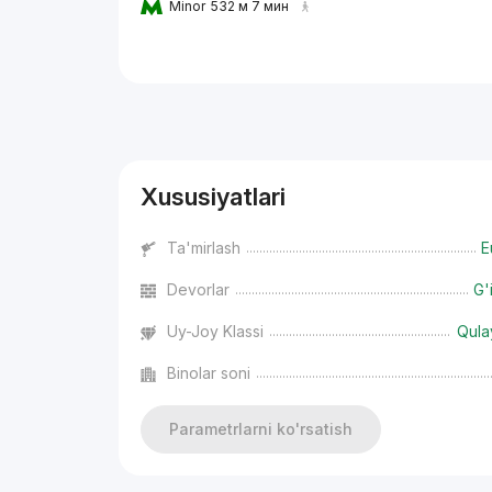
Minor
532 м 7 мин
Reklama
Xususiyatlari
Ta'mirlash
E
Devorlar
G'
Uy-Joy Klassi
Qula
Binolar soni
Parametrlarni ko'rsatish