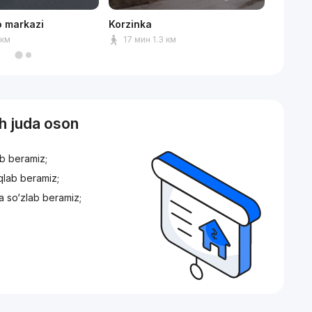
o markazi
Korzinka
Park An
 км
17 мин 1.3 км
9 мин
sh juda oson
ib beramiz;
iqlab beramiz;
a so‘zlab beramiz;