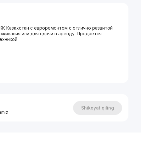
ЖК Казахстан с евроремонтом с отлично развитой
оживания или для сдачи в аренду. Продается
ехникой
Shikoyat qiling
amiz
м 24/7
 буз базар, инха, алайский, ц5, минор, киёт, ц4, ц2,