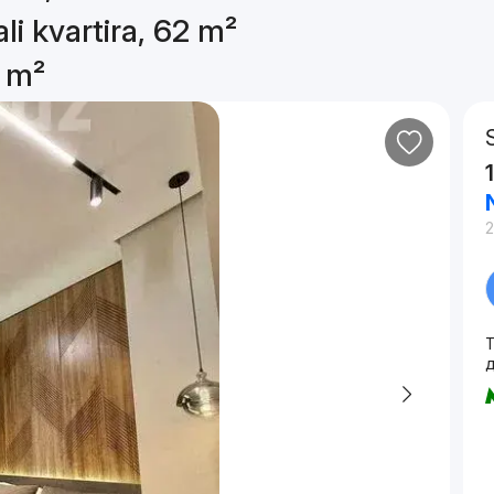
li kvartira, 62 m²
2 m²
2
T