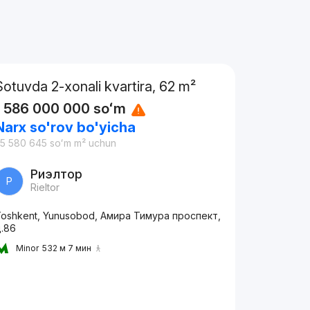
Sotuvda 2-xonali kvartira, 62 m²
1 586 000 000
soʻm
Narx so'rov bo'yicha
5 580 645
soʻm
m² uchun
Риэлтор
Р
Rieltor
oshkent, Yunusobod, Амира Тимура проспект,
д.86
Minor
532 м 7 мин