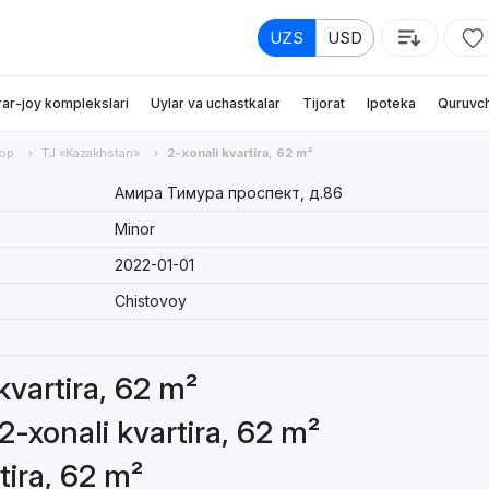
UZS
USD
rar-joy komplekslari
Uylar va uchastkalar
Tijorat
Ipoteka
Quruvch
ор
TJ «Kazakhstan»
2-xonali kvartira, 62 m²
Амира Тимура проспект, д.86
Minor
2022-01-01
Chistovoy
 kvartira, 62 m²
2-xonali kvartira, 62 m²
tira, 62 m²