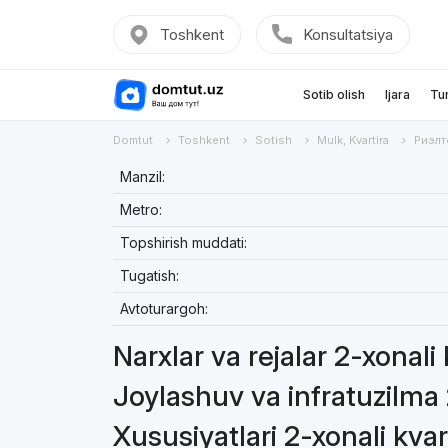
Toshkent
Konsultatsiya
Sotib olish
Ijara
Tu
Domtut
Toshkent
Sotish
Mulk, Kvartira
Риэлт
Manzil:
Metro:
Topshirish muddati:
Tugatish:
Avtoturargoh:
Narxlar va rejalar 2-xonali
Joylashuv va infratuzilma 
Xususiyatlari 2-xonali kvar