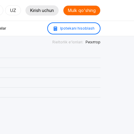
UZ
Kirish uchun
Mulk qo'shing
ilar
Ipotekani hisoblash
Rieltorlik e'lonlari:
Риэлтор