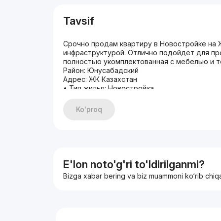
Tavsif
Срочно продам квартиру в Новостройке на 
инфраструктурой. Отлично подойдет для пр
полностью укомплектованная с мебелью и т
Район: Юнусабадский
Адрес: ЖК Казахстан
• Тип жилья: Новостройка
• Комнат: 2
• Площадь: 62m2
Ko'proq
• Этаж: 5
• Этажность: 10
• Состояние: Евро ремонт
• Кадастр: Есть
• Ипотека НЕТ
• Цена: 150 000 у.е
E'lon noto'g'ri to'ldirilganmi?
(+)998.95.816.03.33
Bizga xabar bering va biz muammoni ko‘rib chiq
Если не подняли трубку напишите в Телегра
Рядом: Акай сити, дархан, ц1, максим горький,
айбек, цум, космонавты
С уважением Саидислом.
Эксперт по