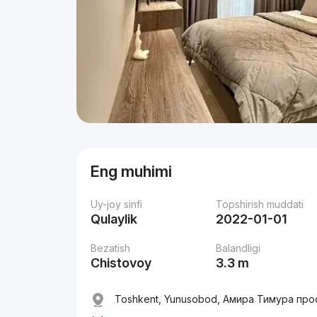
Eng muhimi
Uy-joy sinfi
Topshirish muddati
Qulaylik
2022-01-01
Bezatish
Balandligi
Chistovoy
3.3 m
Toshkent, Yunusobod, Амира Тимура про