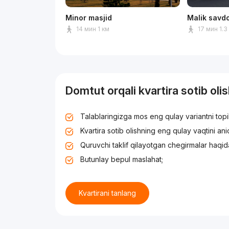
Minor masjid
Malik savd
14 мин 1 км
17 мин 1.3
Domtut orqali kvartira sotib oli
Talablaringizga mos eng qulay variantni top
Kvartira sotib olishning eng qulay vaqtini an
Quruvchi taklif qilayotgan chegirmalar haqid
Butunlay bepul maslahat;
Kvartirani tanlang