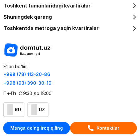
Toshkent tumanlaridagi kvartiralar
Shuningdek qarang
Toshkentda metroga yaqin kvartiralar
E'lon bo'limi
+998 (78) 113-20-86
+998 (93) 390-30-10
Пн-Пт. С 9:30 до 18:00
RU
UZ
Kontaktlar
Menga qo'ng'iroq qiling
Kontaktlar
loyiha haqida