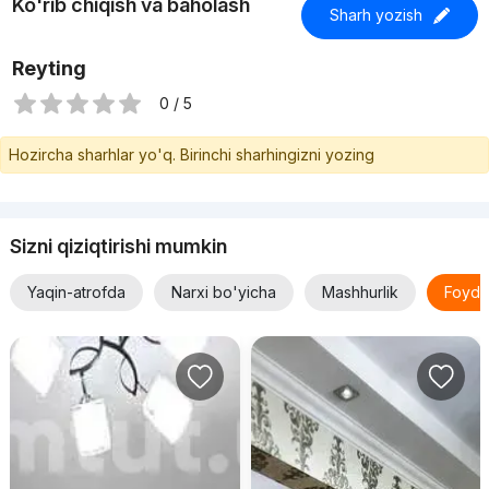
Ko'rib chiqish va baholash
Sharh yozish
Reyting
0 / 5
Hozircha sharhlar yo'q. Birinchi sharhingizni yozing
Sizni qiziqtirishi mumkin
Yaqin-atrofda
Narxi bo'yicha
Mashhurlik
Foyda