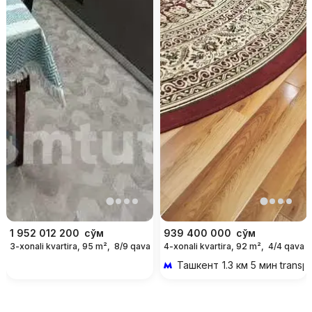
1 952 012 200
сўм
939 400 000
сўм
3-xonali kvartira, 95 m²,
8/9 qavat
4-xonali kvartira, 92 m²,
4/4 qavat
Ташкент
1.3 км 5 мин transp