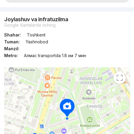
Joylashuv va infratuzilma
Google Xaritalarda oching
Shahar:
Toshkent
Tuman:
Yashnobod
Manzil:
Metro:
Алмас transportda 1.8 км 7 мин