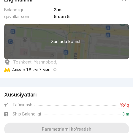
Balandligi
3 m
qavatlar soni
5 dan 5
Xaritada ko'rish
Toshkent, Yashnobod,
Алмас
1.8 км 7 мин
Reklama
Xususiyatlari
Ta'mirlash
Yo'q
Ship Balandligi
3 m
Parametrlarni ko'rsatish