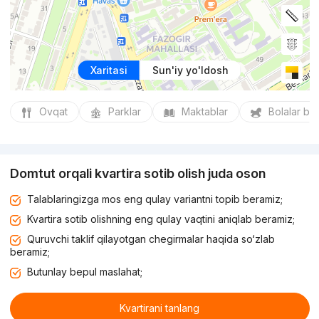
Xaritasi
Sun'iy yo'ldosh
Ovqat
Parklar
Maktablar
Bolalar bo
Domtut orqali kvartira sotib olish juda oson
Talablaringizga mos eng qulay variantni topib beramiz;
Kvartira sotib olishning eng qulay vaqtini aniqlab beramiz;
Quruvchi taklif qilayotgan chegirmalar haqida so‘zlab
beramiz;
Butunlay bepul maslahat;
Kvartirani tanlang