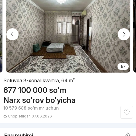
1/7
Sotuvda 3-xonali kvartira, 64 m²
677 100 000
soʻm
Narx so'rov bo'yicha
10 579 688
soʻm
m² uchun
Chop etilgan 07.06.2026
Eng muhimi