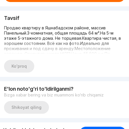
Tavsif
Продаю квартиру в Яшнабадском районе, массив
Панельный.3-комнатная, общая площадь 64 м².На 5-м
этаже 5-этажного дома. Не торцевая.Квартира чистая, в
хорошем состоянии. Всё как на фото.Идеально для
проживания и под сдачу в аренду.Местоположение
хорошее. Ориентир: школа №212.Цена: 55 500 у.е.По
вопросам: Рустам, тел. 90 952 05 01.
Ko'proq
E'lon noto'g'ri to'ldirilganmi?
Bizga xabar bering va biz muammoni ko‘rib chiqamiz
Shikoyat qiling