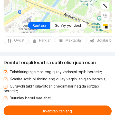
Xaritasi
Sun'iy yo'ldosh
Ovqat
Parklar
Maktablar
Bolalar bo
Domtut orqali kvartira sotib olish juda oson
Talablaringizga mos eng qulay variantni topib beramiz;
Kvartira sotib olishning eng qulay vaqtini aniqlab beramiz;
Quruvchi taklif qilayotgan chegirmalar haqida so‘zlab
beramiz;
Butunlay bepul maslahat;
Kvartirani tanlang