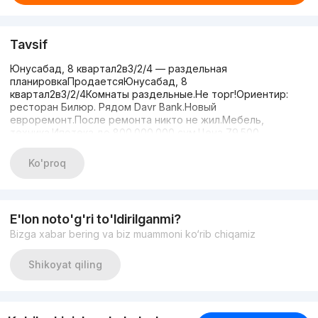
Tavsif
Юнусабад, 8 квартал2в3/2/4 — раздельная
планировкаПродаетсяЮнусабад, 8
квартал2в3/2/4Комнаты раздельные.Не торг!Ориентир:
ресторан Билюр. Рядом Davr Bank.Новый
евроремонт.После ремонта никто не жил.Мебель,
техника.Ипотека до 800.000.000 сум.Цена 79.500
Ko'proq
E'lon noto'g'ri to'ldirilganmi?
Bizga xabar bering va biz muammoni ko‘rib chiqamiz
Shikoyat qiling