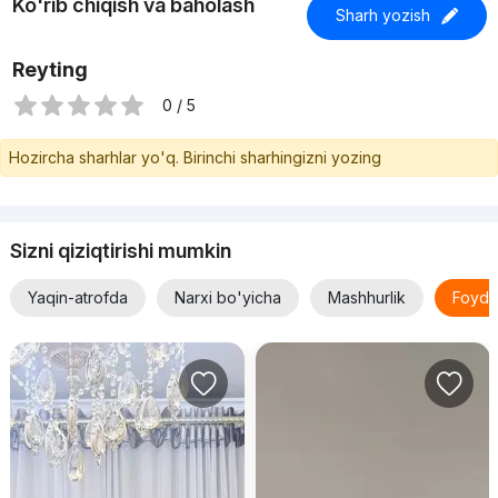
Ko'rib chiqish va baholash
Sharh yozish
Reyting
0 / 5
Hozircha sharhlar yo'q. Birinchi sharhingizni yozing
Sizni qiziqtirishi mumkin
Yaqin-atrofda
Narxi bo'yicha
Mashhurlik
Foyda