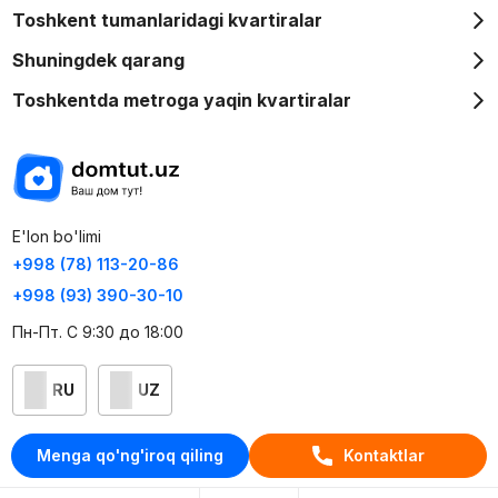
Toshkent tumanlaridagi kvartiralar
Shuningdek qarang
Toshkentda metroga yaqin kvartiralar
E'lon bo'limi
+998 (78) 113-20-86
+998 (93) 390-30-10
Пн-Пт. С 9:30 до 18:00
RU
UZ
Kontaktlar
Menga qo'ng'iroq qiling
Kontaktlar
loyiha haqida