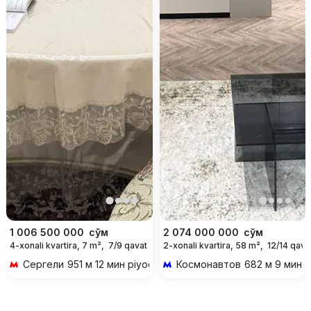
1 006 500 000
сўм
2 074 000 000
сўм
4-xonali kvartira, 7 m²,
7/9 qavat
2-xonali kvartira, 58 m²,
12/14 qava
Сергели
951 м 12 мин piyoda
Космонавтов
682 м 9 мин p