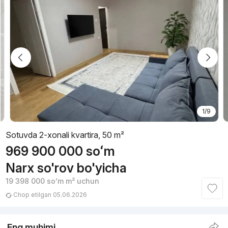
1/9
Sotuvda 2-xonali kvartira, 50 m²
969 900 000
soʻm
Narx so'rov bo'yicha
19 398 000
soʻm
m² uchun
Chop etilgan 05.06.2026
Eng muhimi