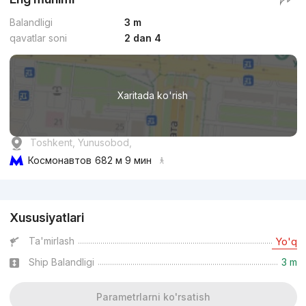
Balandligi
3 m
qavatlar soni
2 dan 4
Xaritada ko'rish
Toshkent, Yunusobod,
Космонавтов
682 м 9 мин
Reklama
Xususiyatlari
Ta'mirlash
Yo'q
Ship Balandligi
3 m
Parametrlarni ko'rsatish