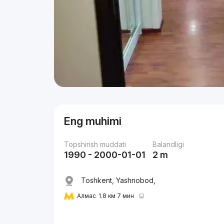
Eng muhimi
Topshirish muddati
Balandligi
1990 - 2000-01-01
2 m
Toshkent, Yashnobod,
Алмас
1.8 км 7 мин