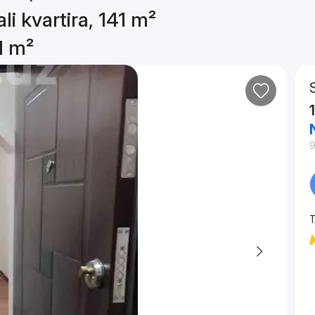
li kvartira, 141 m²
1 m²
T