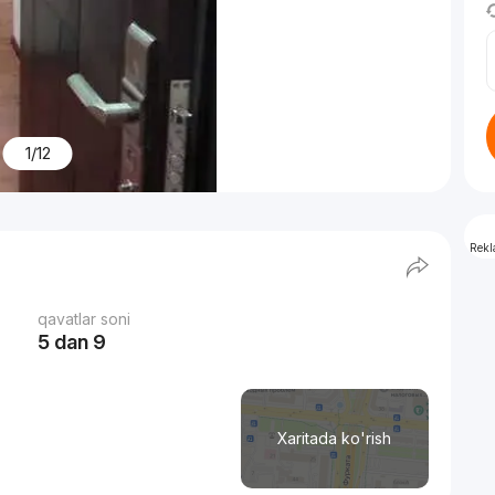
1/12
Rek
qavatlar soni
5 dan 9
Xaritada ko'rish