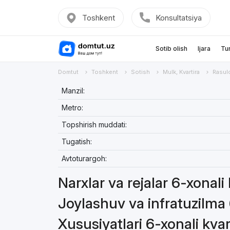
Toshkent
Konsultatsiya
Sotib olish
Ijara
Tu
Domtut
Toshkent
Sotish
Mulk, Kvartira
Rasul
Manzil:
Metro:
Topshirish muddati:
Tugatish:
Avtoturargoh:
Narxlar va rejalar 6-xonali 
Joylashuv va infratuzilma 
Xususiyatlari 6-xonali kvar