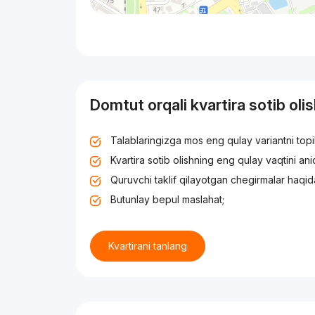
Domtut orqali kvartira sotib oli
Talablaringizga mos eng qulay variantni top
Kvartira sotib olishning eng qulay vaqtini an
Quruvchi taklif qilayotgan chegirmalar haqid
Butunlay bepul maslahat;
Kvartirani tanlang