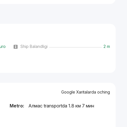
uro
Ship Balandligi
2 m
Google Xaritalarda oching
Metro:
Алмас transportda 1.8 км 7 мин