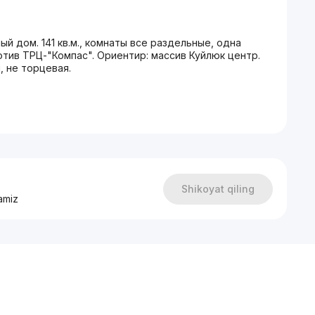
ый дом. 141 кв.м., комнаты все раздельные, одна
отив ТРЦ-"Компас". Ориентир: массив Куйлюк центр.
, не торцевая.
Shikoyat qiling
amiz