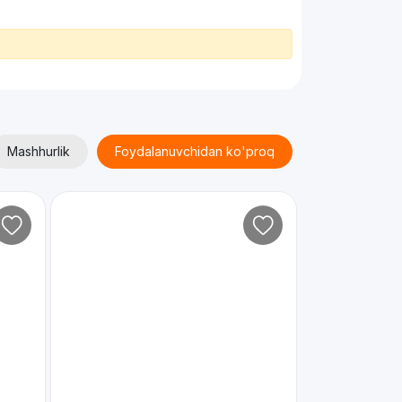
Mashhurlik
Foydalanuvchidan ko'proq