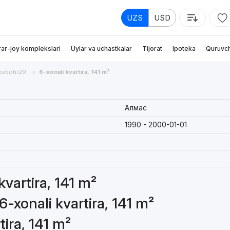
UZS
USD
rar-joy komplekslari
Uylar va uchastkalar
Tijorat
Ipoteka
Quruvch
ovbotir29
6-xonali kvartira, 141 m²
Алмас
1990 - 2000-01-01
kvartira, 141 m²
6-xonali kvartira, 141 m²
tira, 141 m²