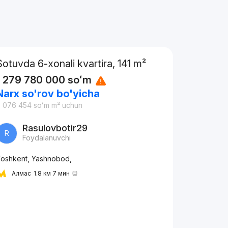
Sotuvda 6-xonali kvartira, 141 m²
1 279 780 000
soʻm
Narx so'rov bo'yicha
9 076 454
soʻm
m² uchun
Rasulovbotir29
R
Foydalanuvchi
oshkent, Yashnobod,
Алмас
1.8 км 7 мин