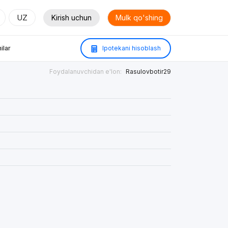
UZ
Kirish uchun
Mulk qo'shing
ilar
Ipotekani hisoblash
Foydalanuvchidan e'lon:
Rasulovbotir29