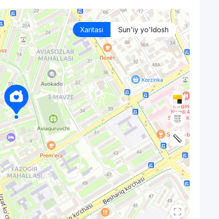
Xaritasi
Sun'iy yo'ldosh