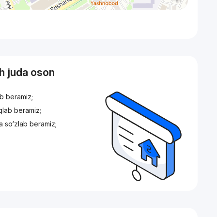
sh juda oson
ib beramiz;
iqlab beramiz;
a so‘zlab beramiz;