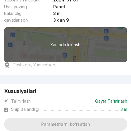
Uyni yozing
Panel
Balandligi
3 m
qavatlar soni
3 dan 9
Xaritada ko'rish
Toshkent, Yunusobod,
Reklama
Xususiyatlari
Ta'mirlash
Qayta Ta'mirlash
Ship Balandligi
3 m
Parametrlarni ko'rsatish