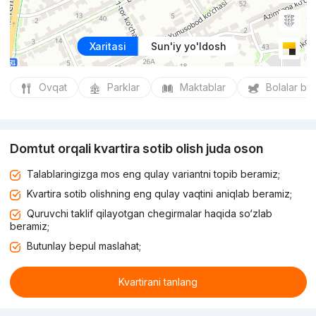
Xaritasi
Sun'iy yo'ldosh
Ovqat
Parklar
Maktablar
Bolalar bo
Domtut orqali kvartira sotib olish juda oson
Talablaringizga mos eng qulay variantni topib beramiz;
Kvartira sotib olishning eng qulay vaqtini aniqlab beramiz;
Quruvchi taklif qilayotgan chegirmalar haqida so‘zlab
beramiz;
Butunlay bepul maslahat;
Kvartirani tanlang