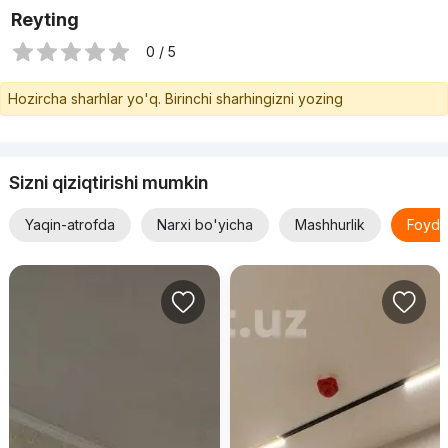
Reyting
0 / 5
Hozircha sharhlar yo'q. Birinchi sharhingizni yozing
Sizni qiziqtirishi mumkin
Yaqin-atrofda
Narxi bo'yicha
Mashhurlik
Foyda