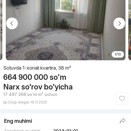
1/10
Sotuvda 1-xonali kvartira, 38 m²
664 900 000
soʻm
Narx so'rov bo'yicha
17 497 368
soʻm
m² uchun
Chop etilgan 16.11.2025
Eng muhimi
Topshirish muddati
2024-01-01