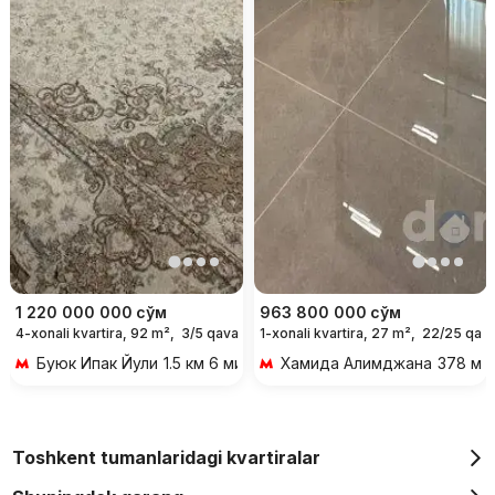
1 220 000 000
сўм
963 800 000
сўм
4-xonali kvartira, 92 m²,
3/5 qavat
1-xonali kvartira, 27 m²,
22/25 qava
Буюк Ипак Йули
1.5 км 6 мин transportda
Хамида Алимджана
378 м 5
Toshkent tumanlaridagi kvartiralar