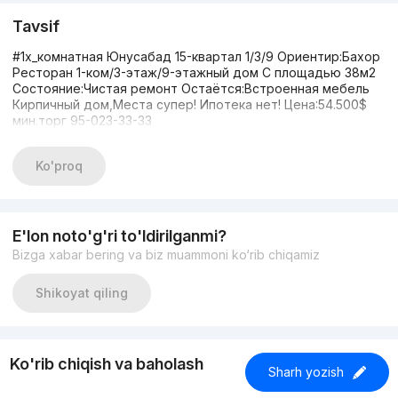
Tavsif
#1х_комнатная Юнусабад 15-квартал 1/3/9 Ориентир:Бахор
Ресторан 1-ком/3-этаж/9-этажный дом С площадью 38м2
Состояние:Чистая ремонт Остаётся:Встроенная мебель
Кирпичный дом,Места супер! Ипотека нет! Цена:54.500$
мин.торг 95-023-33-33
Ko'proq
E'lon noto'g'ri to'ldirilganmi?
Bizga xabar bering va biz muammoni ko‘rib chiqamiz
Shikoyat qiling
Ko'rib chiqish va baholash
Sharh yozish