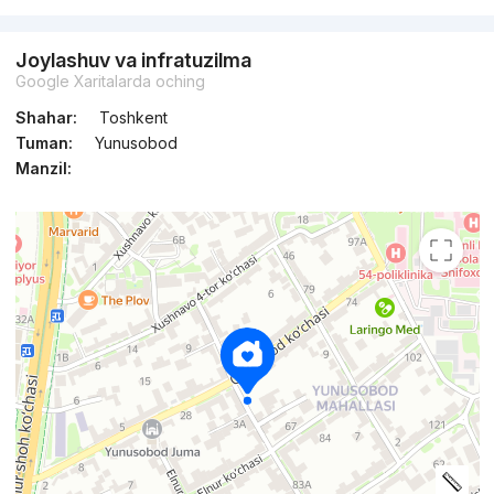
Joylashuv va infratuzilma
Google Xaritalarda oching
Shahar:
Toshkent
Tuman:
Yunusobod
Manzil: