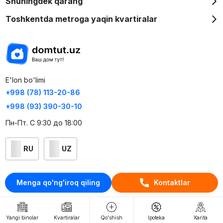
Shuningdek qarang
Toshkentda metroga yaqin kvartiralar
E'lon bo'limi
+998 (78) 113-20-86
+998 (93) 390-30-10
Пн-Пт. С 9:30 до 18:00
RU
UZ
Kontaktlar
Menga qo'ng'iroq qiling
Kontaktlar
loyiha haqida
Webnow © loyihasi
Yangi binolar
Kvartiralar
Qo'shish
Ipoteka
Xarita