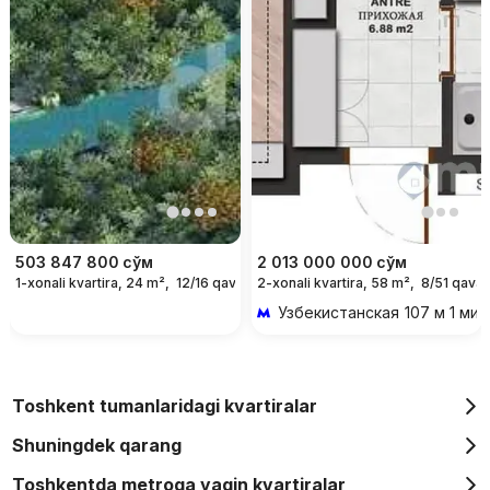
503 847 800
сўм
2 013 000 000
сўм
1-xonali kvartira, 24 m²,
12/16 qavat
2-xonali kvartira, 58 m²,
8/51 qavat
Узбекистанская
107 м 1 мин
Toshkent tumanlaridagi kvartiralar
Shuningdek qarang
Toshkentda metroga yaqin kvartiralar