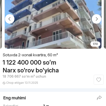
1/10
Sotuvda 2-xonali kvartira, 60 m²
1 122 400 000
soʻm
Narx so'rov bo'yicha
18 706 667
soʻm
m² uchun
Chop etilgan 13.11.2025
Eng muhimi
Balandligi
3 m