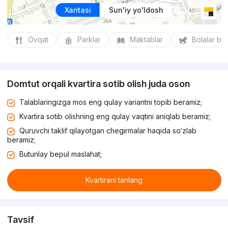
Xaritasi
Sun'iy yo'ldosh
Ovqat
Parklar
Maktablar
Bolalar bo
Domtut orqali kvartira sotib olish juda oson
Talablaringizga mos eng qulay variantni topib beramiz;
Kvartira sotib olishning eng qulay vaqtini aniqlab beramiz;
Quruvchi taklif qilayotgan chegirmalar haqida so‘zlab
beramiz;
Butunlay bepul maslahat;
Kvartirani tanlang
Tavsif