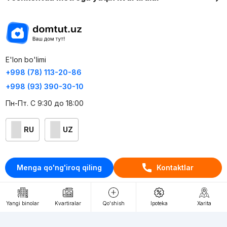
E'lon bo'limi
+998 (78) 113-20-86
+998 (93) 390-30-10
Пн-Пт. С 9:30 до 18:00
RU
UZ
Kontaktlar
Menga qo'ng'iroq qiling
Kontaktlar
loyiha haqida
Webnow © loyihasi
Yangi binolar
Kvartiralar
Qo'shish
Ipoteka
Xarita
Foydalanish shartlari