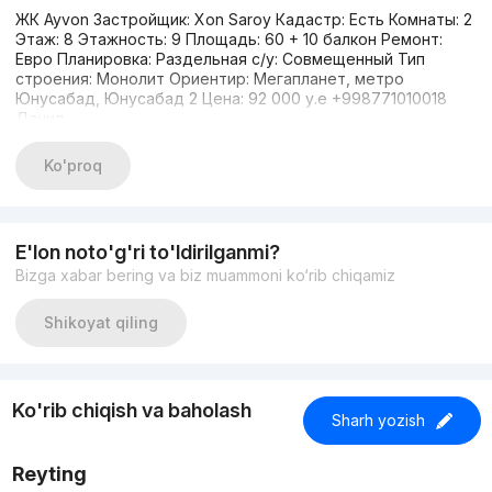
ЖК Ayvon Застройщик: Xon Saroy Кадастр: Есть Комнаты: 2
Этаж: 8 Этажность: 9 Площадь: 60 + 10 балкон Ремонт:
Евро Планировка: Раздельная с/у: Совмещенный Тип
строения: Монолит Ориентир: Мегапланет, метро
Юнусабад, Юнусабад 2 Цена: 92 000 у.е +998771010018
Данил
Ko'proq
E'lon noto'g'ri to'ldirilganmi?
Bizga xabar bering va biz muammoni ko‘rib chiqamiz
Shikoyat qiling
Ko'rib chiqish va baholash
Sharh yozish
Reyting