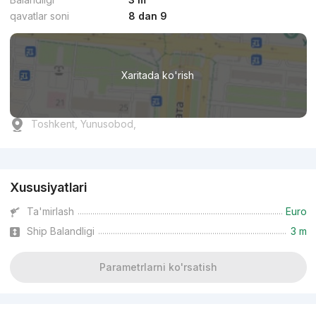
qavatlar soni
8 dan 9
Xaritada ko'rish
Toshkent, Yunusobod,
Reklama
Xususiyatlari
Ta'mirlash
Euro
Ship Balandligi
3 m
Parametrlarni ko'rsatish