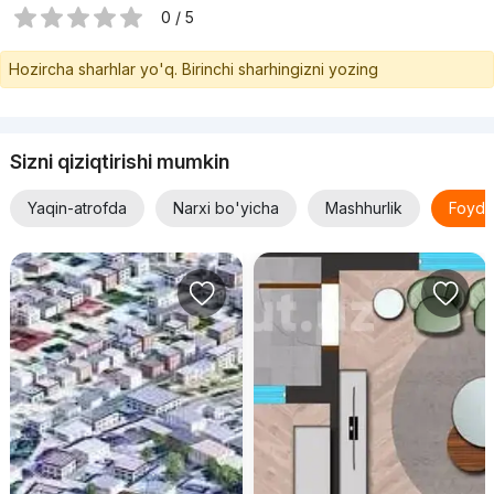
0 / 5
Hozircha sharhlar yo'q. Birinchi sharhingizni yozing
Sizni qiziqtirishi mumkin
Yaqin-atrofda
Narxi bo'yicha
Mashhurlik
Foyda