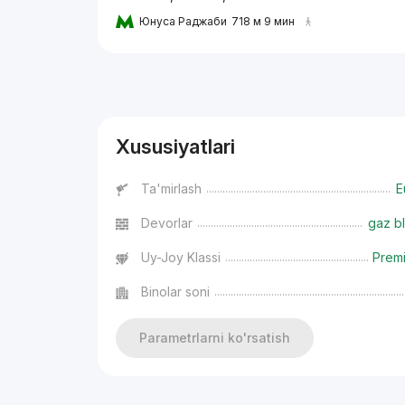
Юнуса Раджаби
718 м 9 мин
Reklama
Xususiyatlari
Ta'mirlash
E
Devorlar
gaz bl
Uy-Joy Klassi
Prem
Binolar soni
Parametrlarni ko'rsatish