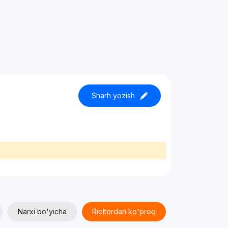
Sharh yozish
Narxi bo'yicha
Rieltordan ko'proq