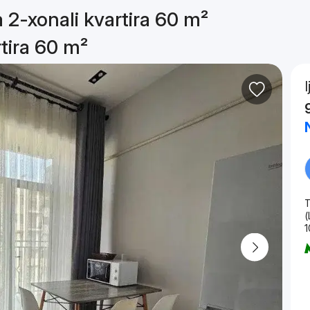
a 2-xonali kvartira 60 m²
rtira 60 m²
T
(
1