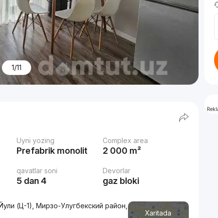
1/11
Rek
Uyni yozing
Complex area
Prefabrik monolit
2 000 m²
qavatlar soni
Devorlar
5 dan 4
gaz bloki
 Йули (Ц-1), Мирзо-Улугбекский район,
Xaritada