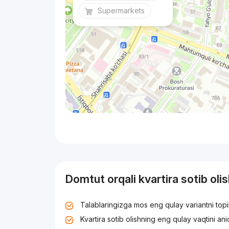
Supermarkets
Domtut orqali kvartira sotib oli
Talablaringizga mos eng qulay variantni top
Kvartira sotib olishning eng qulay vaqtini an