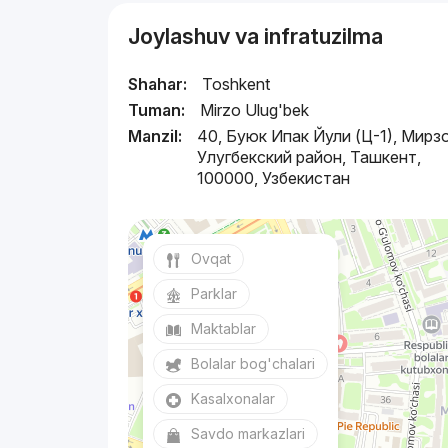
Joylashuv va infratuzilma
Shahar:
Toshkent
Tuman:
Mirzo Ulug'bek
Manzil:
40, Буюк Ипак Йули (Ц-1), Мирз
Улугбекский район, Ташкент,
100000, Узбекистан
Ovqat
Parklar
Maktablar
Bolalar bog'chalari
Kasalxonalar
Savdo markazlari