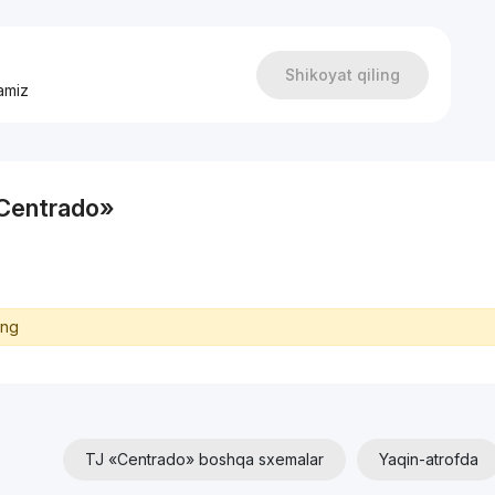
Shikoyat qiling
amiz
«Centrado»
ing
TJ «Centrado» boshqa sxemalar
Yaqin-atrofda