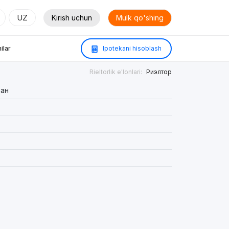
UZ
Kirish uchun
Mulk qo'shing
ilar
Ipotekani hisoblash
Rieltorlik e'lonlari:
Риэлтор
тан