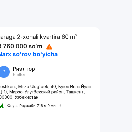
Ijaraga 2-xonali kvartira 60 m²
9 760 000
soʻm
Narx so'rov bo'yicha
Риэлтор
Р
Rieltor
oshkent, Mirzo Ulug'bek, 40, Буюк Ипак Йули
Ц-1), Мирзо-Улугбекский район, Ташкент,
00000, Узбекистан
Юнуса Раджаби
718 м 9 мин