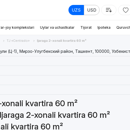
UZS
USD
rar-joy komplekslari
Uylar va uchastkalar
Tijorat
Ipoteka
Quruvch
TJ «Centrado»
Ijaraga 2-xonali kvartira 60 m²
ули (Ц-1), Мирзо-Улугбекский район, Ташкент, 100000, Узбекис
2-xonali kvartira 60 m²
Ijaraga 2-xonali kvartira 60 m²
ali kvartira 60 m²