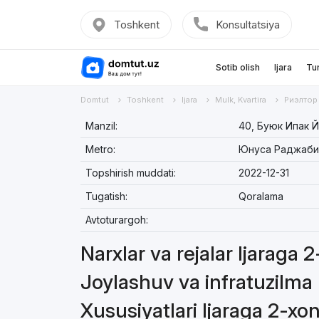
Toshkent
Konsultatsiya
Sotib olish
Ijara
Tu
Domtut
Toshkent
Ijara
Mulk, Kvartira
Риэлтор
Manzil:
40, Буюк Ипак Й
Metro:
Юнуса Раджаби
Topshirish muddati:
2022-12-31
Tugatish:
Qoralama
Avtoturargoh:
Narxlar va rejalar Ijaraga 
Joylashuv va infratuzilma 
Xususiyatlari Ijaraga 2-xon