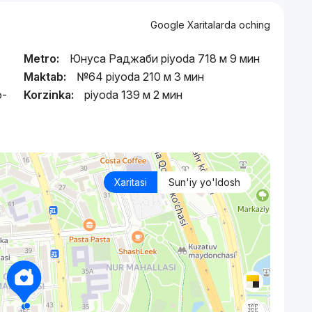
Google Xaritalarda oching
Metro:
Юнуса Раджаби piyoda 718 м 9 мин
Maktab:
№64 piyoda 210 м 3 мин
о-
Korzinka:
piyoda 139 м 2 мин
Xaritasi
Sun'iy yo'ldosh