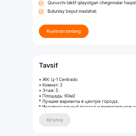
Quruvchi taklif qilayotgan chegirmalar haqid
Butunlay bepul maslahat;
Kvartirani tanlang
Tavsif
• ЖК: Ц-1 Centrado
• Комнат: 2
• Этаж: 5
• Площадь: 60м2
* Лучшие варианты в центре города
* Индивидуальный подход и внимательное 
* Помощь на всех этапах сделки
* Большой выбор квартир — найдём то, что
Ko'proq
* Довольные клиенты — наша лучшая рекла
Звоните для подробной информации:
+998 77 444-44-03