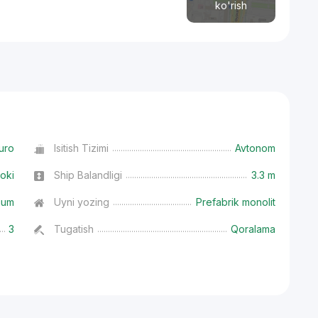
ko'rish
uro
Isitish Tizimi
Avtonom
oki
Ship Balandligi
3.3 m
ium
Uyni yozing
Prefabrik monolit
3
Tugatish
Qoralama