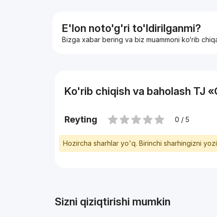
E'lon noto'g'ri to'ldirilganmi?
Bizga xabar bering va biz muammoni ko‘rib chiq
Ko'rib chiqish va baholash TJ 
Reyting
0 / 5
Hozircha sharhlar yo'q. Birinchi sharhingizni yoz
Sizni qiziqtirishi mumkin