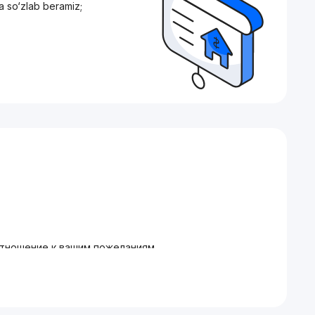
a so‘zlab beramiz;
отношение к вашим пожеланиям
 нужно именно вам
ма