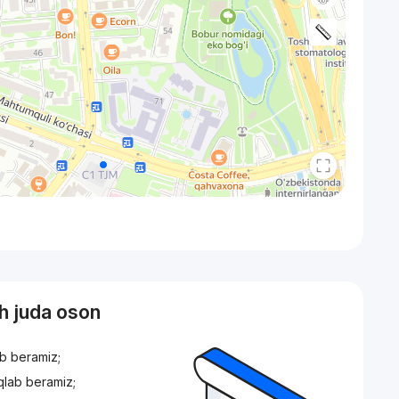
sh juda oson
ib beramiz;
iqlab beramiz;