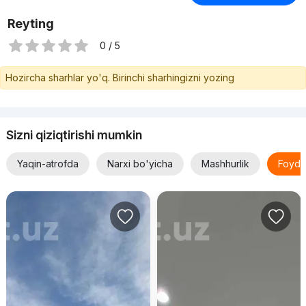
Reyting
0 / 5
Hozircha sharhlar yo'q. Birinchi sharhingizni yozing
Sizni qiziqtirishi mumkin
Yaqin-atrofda
Narxi bo'yicha
Mashhurlik
Foyda