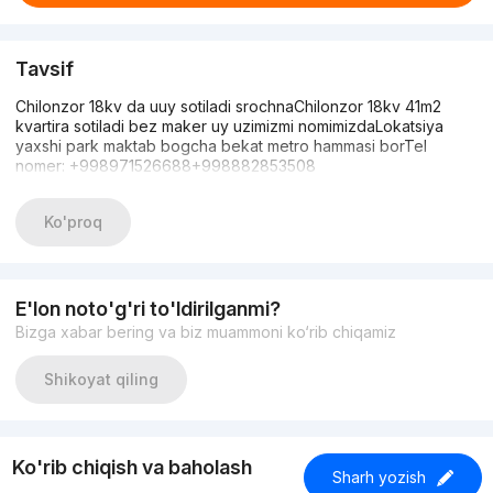
Tavsif
Chilonzor 18kv da uuy sotiladi srochnaChilonzor 18kv 41m2
kvartira sotiladi bez maker uy uzimizmi nomimizdaLokatsiya
yaxshi park maktab bogcha bekat metro hammasi borTel
nomer: +998971526688+998882853508
Ko'proq
E'lon noto'g'ri to'ldirilganmi?
Bizga xabar bering va biz muammoni ko‘rib chiqamiz
Shikoyat qiling
Ko'rib chiqish va baholash
Sharh yozish