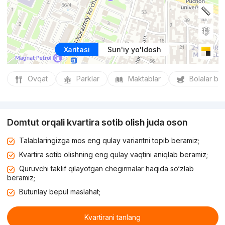
Xaritasi
Sun'iy yo'ldosh
Ovqat
Parklar
Maktablar
Bolalar bo
Domtut orqali kvartira sotib olish juda oson
Talablaringizga mos eng qulay variantni topib beramiz;
Kvartira sotib olishning eng qulay vaqtini aniqlab beramiz;
Quruvchi taklif qilayotgan chegirmalar haqida so‘zlab
beramiz;
Butunlay bepul maslahat;
Kvartirani tanlang