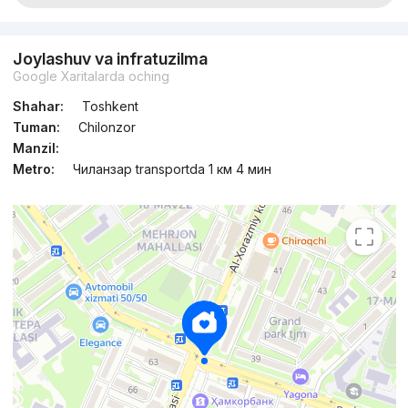
Joylashuv va infratuzilma
Google Xaritalarda oching
Shahar:
Toshkent
Tuman:
Chilonzor
Manzil:
Metro:
Чиланзар transportda 1 км 4 мин