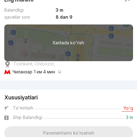
Balandligi
3 m
qavatlar soni
8 dan 9
Xaritada ko'rish
Toshkent, Chilonzor,
Чиланзар
1 км 4 мин
Reklama
Xususiyatlari
Ta'mirlash
Yo'q
Ship Balandligi
3 m
Parametrlarni ko'rsatish