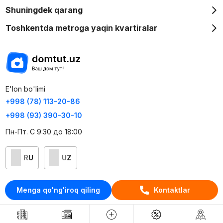
Shuningdek qarang
Toshkentda metroga yaqin kvartiralar
E'lon bo'limi
+998 (78) 113-20-86
+998 (93) 390-30-10
Пн-Пт. С 9:30 до 18:00
RU
UZ
Kontaktlar
Menga qo'ng'iroq qiling
Kontaktlar
loyiha haqida
Webnow © loyihasi