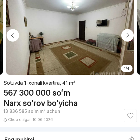
1/4
Sotuvda 1-xonali kvartira, 41 m²
567 300 000
soʻm
Narx so'rov bo'yicha
13 836 585
soʻm
m² uchun
Chop etilgan 10.06.2026
Eng muhimi