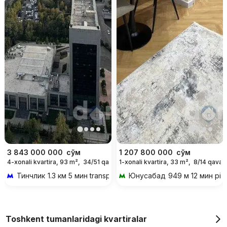
3 843 000 000
сўм
1 207 800 000
сўм
4-xonali kvartira, 93 m²,
34/51 qavat
1-xonali kvartira, 33 m²,
8/14 qavat
Тинчлик
1.3 км 5 мин transportda
Юнусабад
949 м 12 мин piy
Toshkent tumanlaridagi kvartiralar