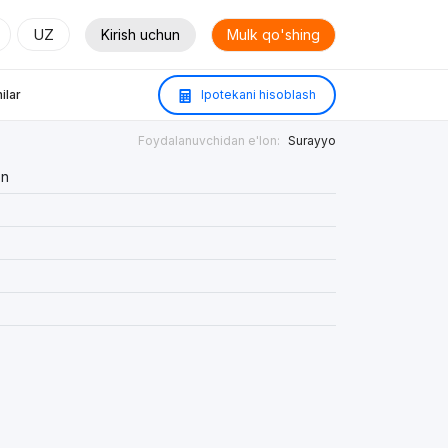
UZ
Kirish uchun
Mulk qo'shing
ilar
Ipotekani hisoblash
Foydalanuvchidan e'lon:
Surayyo
on