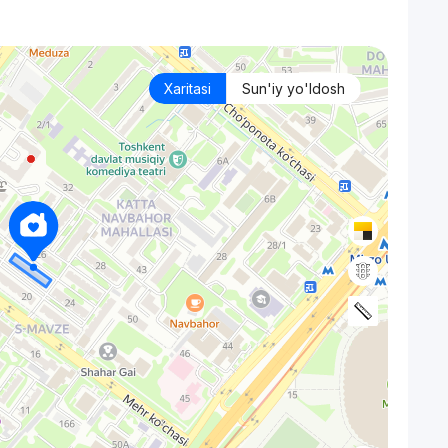
Xaritasi
Sun'iy yo'ldosh