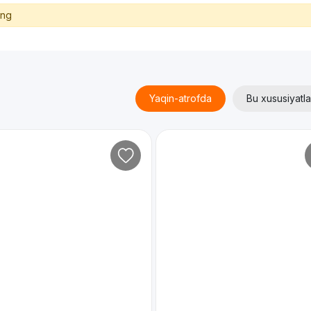
ing
Yaqin-atrofda
Bu xususiyatla