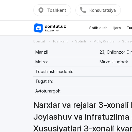
Toshkent
Konsultatsiya
Sotib olish
Ijara
Tu
Domtut
Toshkent
Sotish
Mulk, Kvartira
Suray
Manzil:
23, Chilonzor C 
Metro:
Mirzo Ulugbek
Topshirish muddati:
Tugatish:
Avtoturargoh:
Narxlar va rejalar 3-xonali
Joylashuv va infratuzilma 
Xususiyatlari 3-xonali kvar