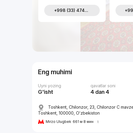
+998 (33) 474...
+99
Eng muhimi
Uyni yozing
qavatlar soni
G'isht
4 dan 4
Toshkent, Chilonzor, 23, Chilonzor C mavze
Toshkent, 100000, Oʻzbekiston
Mirzo Ulugbek
661 м 8 мин