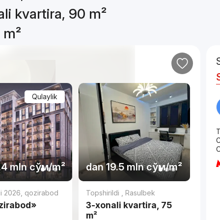
li kvartira, 90 m²
0 m²
Qulaylik
T
C
O
.4 mln
сўм
/m²
dan
19.5 mln
сўм
/m²
di 2026
,
qozirabod
Topshirildi
,
Rasulbek
zirabod»
3-xonali kvartira, 75
m²