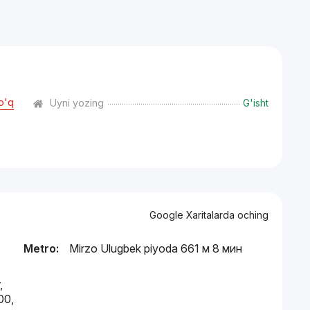
o'q
Uyni yozing
G'isht
Google Xaritalarda oching
Metro:
Mirzo Ulugbek piyoda 661 м 8 мин
,
00,