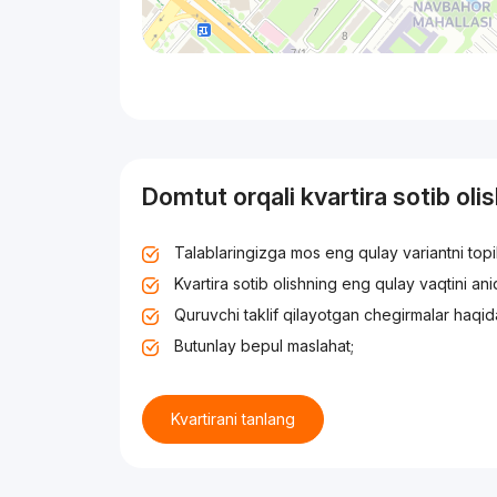
Domtut orqali kvartira sotib oli
Talablaringizga mos eng qulay variantni top
Kvartira sotib olishning eng qulay vaqtini an
Quruvchi taklif qilayotgan chegirmalar haqid
Butunlay bepul maslahat;
Kvartirani tanlang