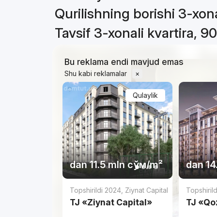
Qurilishning borishi 3-xona
Tavsif 3-xonali kvartira, 9
Bu reklama endi mavjud emas
Shu kabi reklamalar
×
Qulaylik
dan
11.5 mln
сўм
/m²
dan
14
Topshirildi 2024
,
Ziynat Capital
Topshiril
TJ «Ziynat Capital»
TJ «Qo