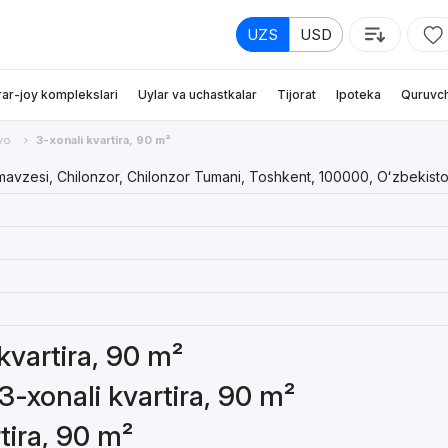
UZS
USD
rar-joy komplekslari
Uylar va uchastkalar
Tijorat
Ipoteka
Quruvch
yo
3-xonali kvartira, 90 m²
mavzesi, Chilonzor, Chilonzor Tumani, Toshkent, 100000, Oʻzbekist
 kvartira, 90 m²
3-xonali kvartira, 90 m²
tira, 90 m²