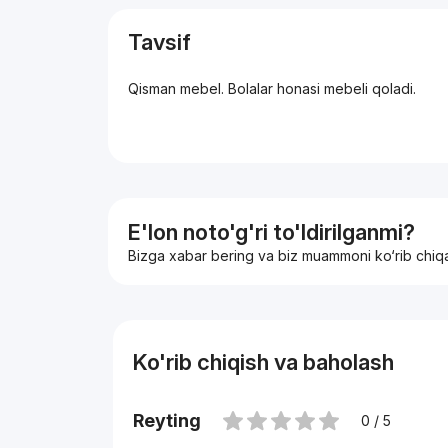
Tavsif
Qisman mebel. Bolalar honasi mebeli qoladi.
E'lon noto'g'ri to'ldirilganmi?
Bizga xabar bering va biz muammoni ko‘rib chiq
Ko'rib chiqish va baholash
Reyting
0 / 5