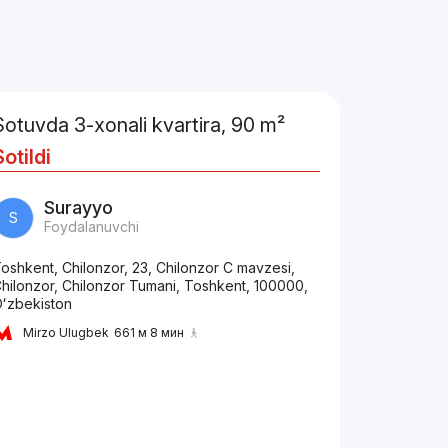
Sotuvda 3-xonali kvartira, 90 m²
Sotildi
Surayyo
S
Foydalanuvchi
oshkent, Chilonzor, 23, Chilonzor C mavzesi,
hilonzor, Chilonzor Tumani, Toshkent, 100000,
ʻzbekiston
Mirzo Ulugbek
661 м 8 мин