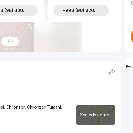
8 (98) 300...
+998 (90) 820...
1/9
Rek
si, Chilonzor, Chilonzor Tumani,
Xaritada ko'rish