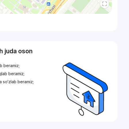
sh juda oson
ib beramiz;
iqlab beramiz;
a so‘zlab beramiz;