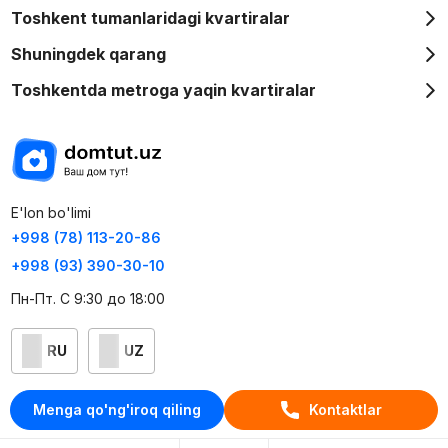
Toshkent tumanlaridagi kvartiralar
Shuningdek qarang
Toshkentda metroga yaqin kvartiralar
E'lon bo'limi
+998 (78) 113-20-86
+998 (93) 390-30-10
Пн-Пт. С 9:30 до 18:00
RU
UZ
Kontaktlar
Menga qo'ng'iroq qiling
Kontaktlar
loyiha haqida