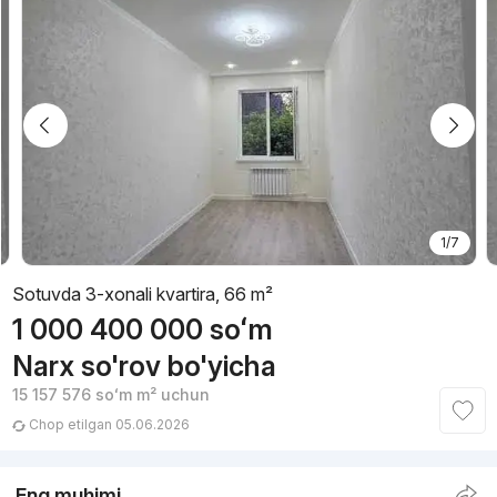
1/7
Sotuvda 3-xonali kvartira, 66 m²
1 000 400 000
soʻm
Narx so'rov bo'yicha
15 157 576
soʻm
m² uchun
Chop etilgan 05.06.2026
Eng muhimi