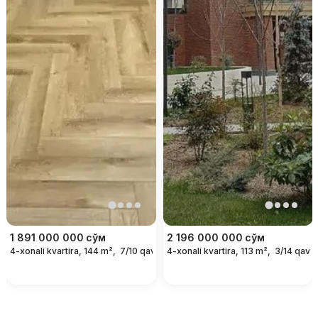
1 891 000 000
сўм
2 196 000 000
сўм
4-xonali kvartira, 144 m²,
7/10 qavat
4-xonali kvartira, 113 m²,
3/14 qavat