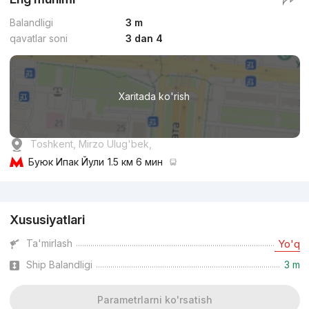
Balandligi
3 m
qavatlar soni
3 dan 4
Xaritada ko'rish
Toshkent, Mirzo Ulug'bek,
Буюк Ипак Йули
1.5 км 6 мин
Reklama
Xususiyatlari
Ta'mirlash
Yo'q
Ship Balandligi
3 m
Parametrlarni ko'rsatish