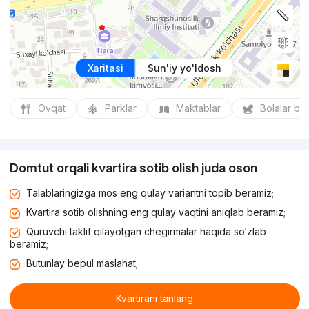
Xaritasi
Sun'iy yo'ldosh
Ovqat
Parklar
Maktablar
Bolalar bo
Domtut orqali kvartira sotib olish juda oson
Talablaringizga mos eng qulay variantni topib beramiz;
Kvartira sotib olishning eng qulay vaqtini aniqlab beramiz;
Quruvchi taklif qilayotgan chegirmalar haqida so‘zlab
beramiz;
Butunlay bepul maslahat;
Kvartirani tanlang