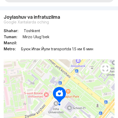
Joylashuv va infratuzilma
Google Xaritalarda oching
Shahar:
Toshkent
Tuman:
Mirzo Ulug'bek
Manzil:
Metro:
Буюк Ипак Йули transportda 1.5 км 6 мин