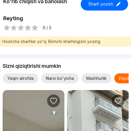
Ko'rib chiqish va baholash
Sharh yozish
Reyting
0 / 5
Hozircha sharhlar yo'q. Birinchi sharhingizni yozing
Sizni qiziqtirishi mumkin
Yaqin-atrofda
Narxi bo'yicha
Mashhurlik
Foyda