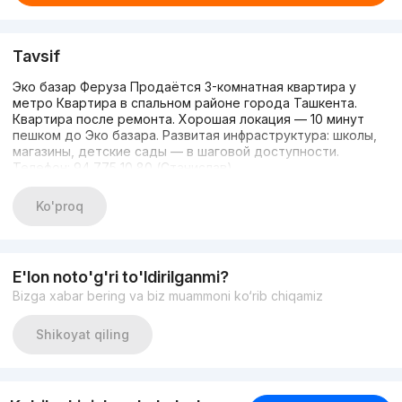
Tavsif
Эко базар Феруза Продаётся 3-комнатная квартира у
метро Квартира в спальном районе города Ташкента.
Квартира после ремонта. Хорошая локация — 10 минут
пешком до Эко базара. Развитая инфраструктура: школы,
магазины, детские сады — в шаговой доступности.
Телефон: 94 775 10 80 (Станислав)
Ko'proq
E'lon noto'g'ri to'ldirilganmi?
Bizga xabar bering va biz muammoni ko‘rib chiqamiz
Shikoyat qiling