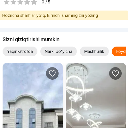
0 / 5
Hozircha sharhlar yo'q. Birinchi sharhingizni yozing
Sizni qiziqtirishi mumkin
Yaqin-atrofda
Narxi bo'yicha
Mashhurlik
Foyda