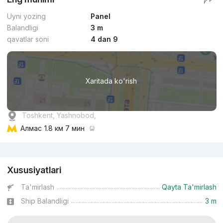
Uyni yozing
Panel
Balandligi
3 m
qavatlar soni
4 dan 9
Xaritada ko'rish
Toshkent, Yashnobod,
Алмас
1.8 км 7 мин
Reklama
Xususiyatlari
Ta'mirlash
Qayta Ta'mirlash
Ship Balandligi
3 m