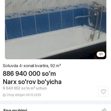
1/1
Sotuvda 4-xonali kvartira, 92 m²
886 940 000
soʻm
Narx so'rov bo'yicha
9 640 652
soʻm
m² uchun
Chop etilgan 09.12.2025
Eng muhimi