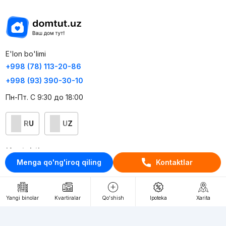
E'lon bo'limi
+998 (78) 113-20-86
+998 (93) 390-30-10
Пн-Пт. С 9:30 до 18:00
RU
UZ
Kontaktlar
Menga qo'ng'iroq qiling
Kontaktlar
loyiha haqida
Webnow © loyihasi
Yangi binolar
Kvartiralar
Qo'shish
Ipoteka
Xarita
Foydalanish shartlari
Maxfiylik siyosati