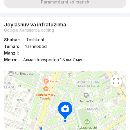
Parametrlarni ko'rsatish
Joylashuv va infratuzilma
Google Xaritalarda oching
Shahar:
Toshkent
Tuman:
Yashnobod
Manzil:
Metro:
Алмас transportda 1.8 км 7 мин