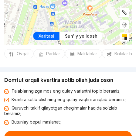
Xaritasi
Sun'iy yo'ldosh
Ovqat
Parklar
Maktablar
Bolalar bo
Domtut orqali kvartira sotib olish juda oson
Talablaringizga mos eng qulay variantni topib beramiz;
Kvartira sotib olishning eng qulay vaqtini aniqlab beramiz;
Quruvchi taklif qilayotgan chegirmalar haqida so‘zlab
beramiz;
Butunlay bepul maslahat;