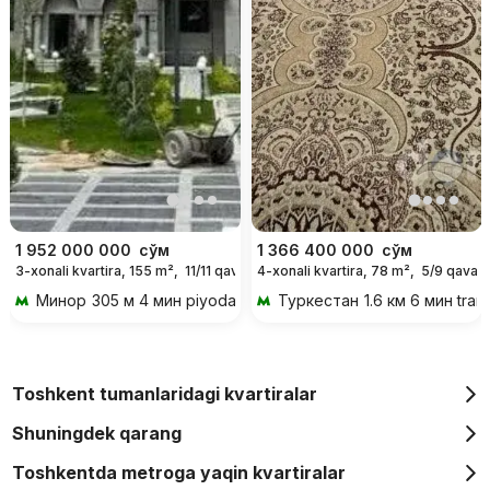
1 952 000 000
сўм
1 366 400 000
сўм
3-xonali kvartira, 155 m²,
11/11 qavat
4-xonali kvartira, 78 m²,
5/9 qavat
Минор
305 м 4 мин piyoda
Туркестан
1.6 км 6 мин tran
Toshkent tumanlaridagi kvartiralar
Shuningdek qarang
Toshkentda metroga yaqin kvartiralar