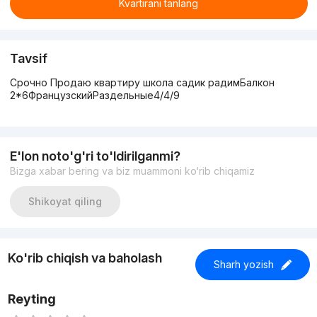
Kvartirani tanlang
Tavsif
Срочно Продаю квартиру школа садик радимБалкон
2*6ФранцузскийРаздельные4/4/9
E'lon noto'g'ri to'ldirilganmi?
Bizga xabar bering va biz muammoni ko‘rib chiqamiz
Shikoyat qiling
Ko'rib chiqish va baholash
Sharh yozish
Reyting