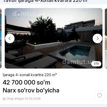
Tavsif Ijaraga 4-xonali kvartira 220 m²
1/19
Ijaraga 4-xonali kvartira 220 m²
42 700 000
soʻm
Narx so'rov bo'yicha
Chop etilgan 02.02.2026