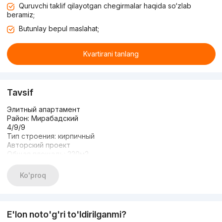
Quruvchi taklif qilayotgan chegirmalar haqida so‘zlab
beramiz;
Butunlay bepul maslahat;
Kvartirani tanlang
Tavsif
Элитный апартамент
Район: Мирабадский
4/9/9
Тип строения: кирпичный
Авторский проект
Общая площадь: 220м2
Охраняемая, зелёная зона
Парковочное место
Ko'proq
Детская площадка
Авторский проект, новая квартира.
Все условия имеются чтобы заехать и жить
Развитая инфраструктура, все по шаговой доступности.
E'lon noto'g'ri to'ldirilganmi?
-Огромная база квартир