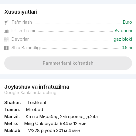
Xususiyatlari
Ta'mirlash
Euro
Isitish Tizimi
Avtonom
Devorlar
gaz bloki
Ship Balandligi
3.5 m
Parametrlarni ko'rsatish
Joylashuv va infratuzilma
Google Xaritalarda oching
Shahar:
Toshkent
Tuman:
Mirobod
Manzil:
Катта Мирабад 2-й проезд, д.24a
Metro:
Ming Orik piyoda 984 м 12 мин
Maktab:
№328 piyoda 301 м 4 мин