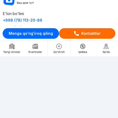
E'lon bo'limi
+998 (78) 113-20-86
+998 (93) 390-30-10
Menga qo'ng'iroq qiling
Kontaktlar
Пн-Пт. С 9:30 до 18:00
RU
UZ
Yangi binolar
Kvartiralar
Qo'shish
Ipoteka
Xarita
Kontaktlar
loyiha haqida
Webnow © loyihasi
Foydalanish shartlari
Maxfiylik siyosati
Ommaviy taklif