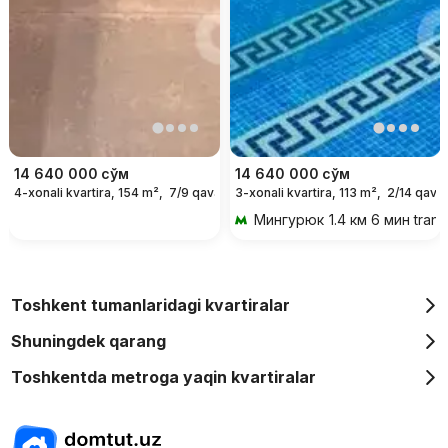
14 640 000
сўм
14 640 000
сўм
4-xonali kvartira, 154 m²,
7/9 qavat
3-xonali kvartira, 113 m²,
2/14 qavat
For days
Мингурюк
1.4 км 6 мин tran
Toshkent tumanlaridagi kvartiralar
Shuningdek qarang
Toshkentda metroga yaqin kvartiralar