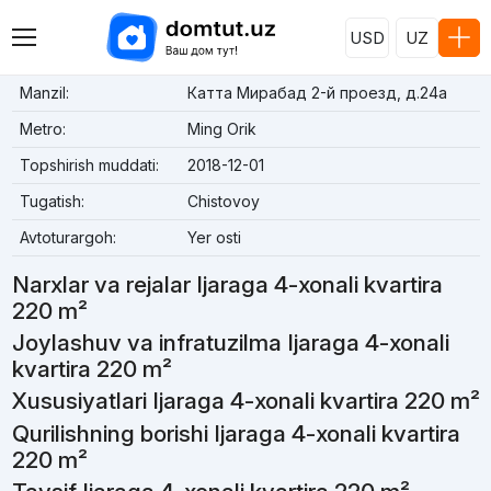
USD
UZ
Manzil:
Катта Мирабад 2-й проезд, д.24a
Metro:
Ming Orik
Topshirish muddati:
2018-12-01
Tugatish:
Chistovoy
Avtoturargoh:
Yer osti
Narxlar va rejalar Ijaraga 4-xonali kvartira
220 m²
Joylashuv va infratuzilma Ijaraga 4-xonali
kvartira 220 m²
Xususiyatlari Ijaraga 4-xonali kvartira 220 m²
Qurilishning borishi Ijaraga 4-xonali kvartira
220 m²