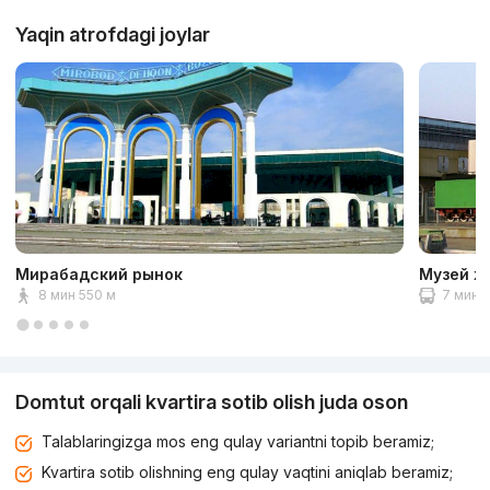
Yaqin atrofdagi joylar
Мирабадский рынок
Музей ж
8 мин 550 м
7 мин 2
Domtut orqali kvartira sotib olish juda oson
Talablaringizga mos eng qulay variantni topib beramiz;
Kvartira sotib olishning eng qulay vaqtini aniqlab beramiz;