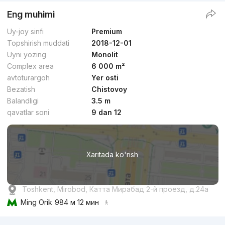
Eng muhimi
Uy-joy sinfi
Premium
Topshirish muddati
2018-12-01
Uyni yozing
Monolit
Complex area
6 000 m²
avtoturargoh
Yer osti
Bezatish
Chistovoy
Balandligi
3.5 m
qavatlar soni
9 dan 12
Xaritada ko'rish
Toshkent, Mirobod, Катта Мирабад 2-й проезд, д.24a
Ming Orik
984 м 12 мин
Reklama