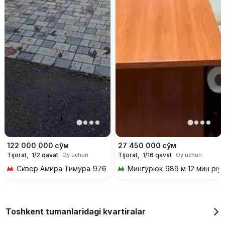
122 000 000
сўм
27 450 000
сўм
Tijorat,
1/2 qavat
Tijorat,
1/16 qavat
Oy uchun
Oy uchun
Сквер Амира Тимура
976 м 12 мин piyoda
Мингурюк
989 м 12 мин piy
Toshkent tumanlaridagi kvartiralar