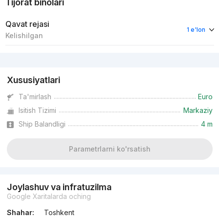
Tijorat binolari
Qavat rejasi
1 e'lon
Kelishilgan
Reklama
Xususiyatlari
Ta'mirlash
Euro
Isitish Tizimi
Markaziy
Ship Balandligi
4 m
Parametrlarni ko'rsatish
Joylashuv va infratuzilma
Google Xaritalarda oching
Shahar:
Toshkent