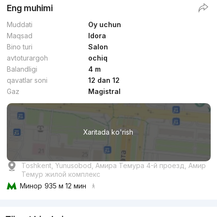
Eng muhimi
Muddati
Oy uchun
Maqsad
Idora
Bino turi
Salon
avtoturargoh
ochiq
Balandligi
4 m
qavatlar soni
12 dan 12
Gaz
Magistral
Xaritada ko'rish
Toshkent, Yunusobod, Амира Темура 4-й проезд, Амир
Темур жилой комплекс
Минор
935 м 12 мин