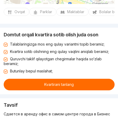
Ovqat
Parklar
Maktablar
Bolalar bo
Domtut orqali kvartira sotib olish juda oson
Talablaringizga mos eng qulay variantni topib beramiz;
Kvartira sotib olishning eng qulay vaqtini aniqlab beramiz;
Quruvchi taklif qilayotgan chegirmalar haqida so‘zlab
beramiz;
Butunlay bepul maslahat;
Kvartirani tanlang
Tavsif
Сдается в аренду офис в самом центре города в Бизнес