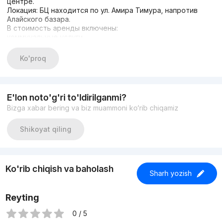
центре.
Локация: БЦ находится по ул. Амира Тимура, напротив
Алайского базара.
В стоимость аренды включены:
коммунальные услуги,
НДС
влажная уборка 1 раз в день.
Ko'proq
Имеется 2 лифта: пассажирский и грузовой.
Цена 245 000 сум/м2
Также есть возможность снять несколько кабинетов
рядом, с площадью 14м и 12 м, либо снять в аренду весь
E'lon noto'g'ri to'ldirilganmi?
этаж. На других этажах также есть варианты.
Bizga xabar bering va biz muammoni ko‘rib chiqamiz
Комиссия агентства 50% от суммы оплаты 1 месяца.
Shikoyat qiling
Ko'rib chiqish va baholash
Sharh yozish
Reyting
0 / 5