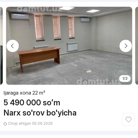
1/3
Ijaraga xona 22 m²
5 490 000
soʻm
Narx so'rov bo'yicha
Chop etilgan 05.06.2026