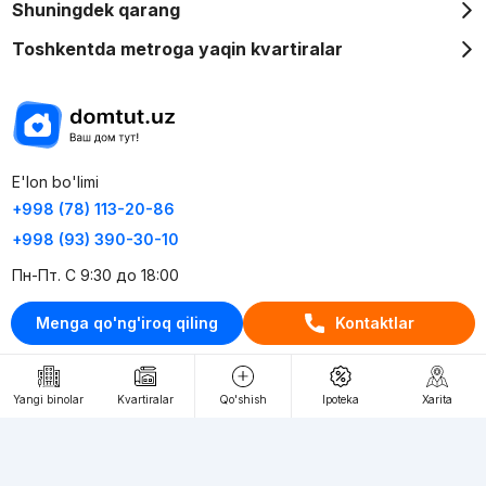
Shuningdek qarang
Toshkentda metroga yaqin kvartiralar
E'lon bo'limi
+998 (78) 113-20-86
+998 (93) 390-30-10
Пн-Пт. С 9:30 до 18:00
Menga qo'ng'iroq qiling
Kontaktlar
RU
UZ
Kontaktlar
Yangi binolar
Kvartiralar
Qo'shish
Ipoteka
Xarita
loyiha haqida
Webnow © loyihasi