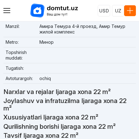
USD
UZ
Manzil:
Амира Темура 4-й проезд, Амир Темур
жилой комплекс
Metro:
Минор
Topshirish
muddati:
Tugatish:
Avtoturargoh:
ochiq
Narxlar va rejalar Ijaraga xona 22 m²
Joylashuv va infratuzilma Ijaraga xona 22
m²
Xususiyatlari Ijaraga xona 22 m²
Qurilishning borishi Ijaraga xona 22 m²
Tavsif Ijaraga xona 22 m²