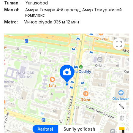
Tuman:
Yunusobod
Manzil:
Амира Темура 4-й проезд, Амир Темур жилой
комплекс
Metro:
Минор piyoda 935 м 12 мин
Xaritasi
Sun'iy yo'ldosh