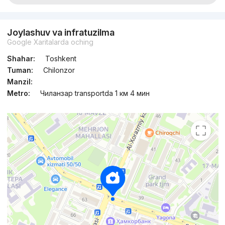
Joylashuv va infratuzilma
Google Xaritalarda oching
Shahar:
Toshkent
Tuman:
Chilonzor
Manzil:
Metro:
Чиланзар transportda 1 км 4 мин