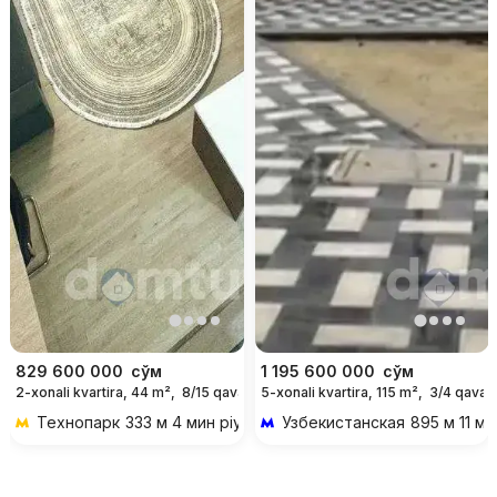
829 600 000
сўм
1 195 600 000
сўм
2-xonali kvartira, 44 m²,
8/15 qavat
5-xonali kvartira, 115 m²,
3/4 qavat
Технопарк
333 м 4 мин piyoda
Узбекистанская
895 м 11 ми