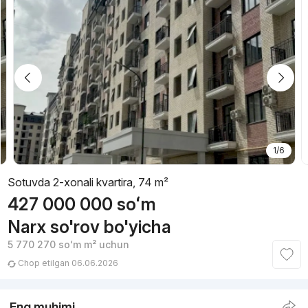
1/6
Sotuvda 2-xonali kvartira, 74 m²
427 000 000
soʻm
Narx so'rov bo'yicha
5 770 270
soʻm
m² uchun
Chop etilgan 06.06.2026
Eng muhimi