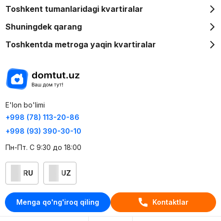
Toshkent tumanlaridagi kvartiralar
Shuningdek qarang
Toshkentda metroga yaqin kvartiralar
E'lon bo'limi
+998 (78) 113-20-86
+998 (93) 390-30-10
Пн-Пт. С 9:30 до 18:00
RU
UZ
Kontaktlar
Menga qo'ng'iroq qiling
Kontaktlar
loyiha haqida