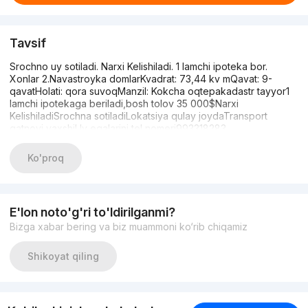
Tavsif
Srochno uy sotiladi. Narxi Kelishiladi. 1 lamchi ipoteka bor.
Xonlar 2.Navastroyka domlarKvadrat: 73,44 kv mQavat: 9-
qavatHolati: qora suvoqManzil: Kokcha oqtepakadastr tayyor1
lamchi ipotekaga beriladi,bosh tolov 35 000$Narxi
KelishiladiSrochna sotiladiLokatsiya qulay joydaTransport
qatnovi yaxshiUy egalarini tel nomeri993318283
Ko'proq
E'lon noto'g'ri to'ldirilganmi?
Bizga xabar bering va biz muammoni ko‘rib chiqamiz
Shikoyat qiling