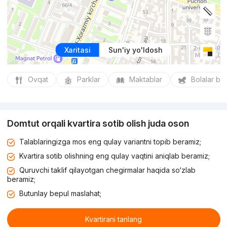
Xaritasi
Sun'iy yo'ldosh
Ovqat
Parklar
Maktablar
Bolalar bo
Domtut orqali kvartira sotib olish juda oson
Talablaringizga mos eng qulay variantni topib beramiz;
Kvartira sotib olishning eng qulay vaqtini aniqlab beramiz;
Quruvchi taklif qilayotgan chegirmalar haqida so‘zlab
beramiz;
Butunlay bepul maslahat;
Kvartirani tanlang