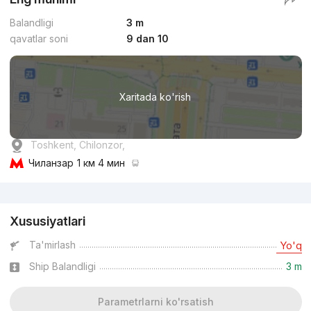
Balandligi
3 m
qavatlar soni
9 dan 10
Xaritada ko'rish
Toshkent, Chilonzor,
Чиланзар
1 км 4 мин
Reklama
Xususiyatlari
Ta'mirlash
Yo'q
Ship Balandligi
3 m
Parametrlarni ko'rsatish