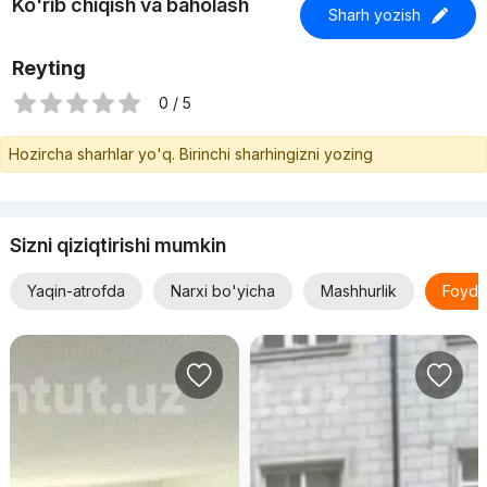
Ko'rib chiqish va baholash
Sharh yozish
Reyting
0 / 5
Hozircha sharhlar yo'q. Birinchi sharhingizni yozing
Sizni qiziqtirishi mumkin
Yaqin-atrofda
Narxi bo'yicha
Mashhurlik
Foyda