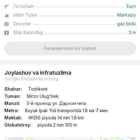
Ta'mirlash
Euro
Isitish Tizimi
Markaziy
Devorlar
gaz bloki
Ship Balandligi
3 m
Parametrlarni ko'rsatish
Joylashuv va infratuzilma
Google Xaritalarda oching
Shahar:
Toshkent
Tuman:
Mirzo Ulug'bek
Manzil:
3-й проезд ул. Дархонтепа
Metro:
Buyuk Ipak Yoli transportda 1.8 км 7 мин
Maktab:
№255 piyoda 14 min 1.9 km
Globalstroy:
piyoda 2 min 100 m