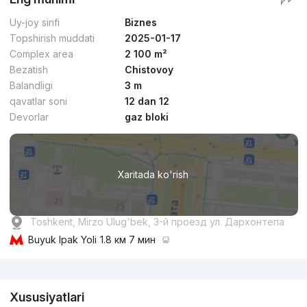
Uy-joy sinfi
Biznes
Topshirish muddati
2025-01-17
Complex area
2 100 m²
Bezatish
Chistovoy
Balandligi
3 m
qavatlar soni
12 dan 12
Devorlar
gaz bloki
Xaritada ko'rish
Toshkent, Mirzo Ulug'bek, 3-й проезд ул. Дархонтепа
Buyuk Ipak Yoli
1.8 км 7 мин
Reklama
Xususiyatlari