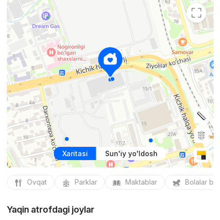
Xaritasi
Sun'iy yo'ldosh
Ovqat
Parklar
Maktablar
Bolalar bo
Yaqin atrofdagi joylar