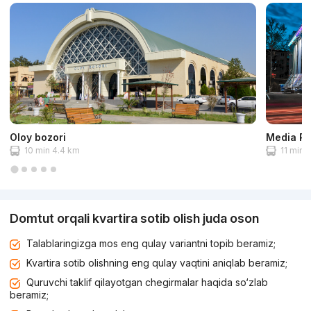
Oloy bozori
Media Pa
10 min 4.4 km
11 min 
Domtut orqali kvartira sotib olish juda oson
Talablaringizga mos eng qulay variantni topib beramiz;
Kvartira sotib olishning eng qulay vaqtini aniqlab beramiz;
Quruvchi taklif qilayotgan chegirmalar haqida so‘zlab
beramiz;