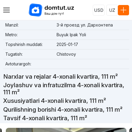
USD
UZ
Manzil:
3-й проезд ул. Дархонтепа
Metro:
Buyuk Ipak Yoli
Topshirish muddati:
2025-01-17
Tugatish:
Chistovoy
Avtoturargoh:
Narxlar va rejalar 4-xonali kvartira, 111 m²
Joylashuv va infratuzilma 4-xonali kvartira,
111 m²
Xususiyatlari 4-xonali kvartira, 111 m²
Qurilishning borishi 4-xonali kvartira, 111 m²
Tavsif 4-xonali kvartira, 111 m²