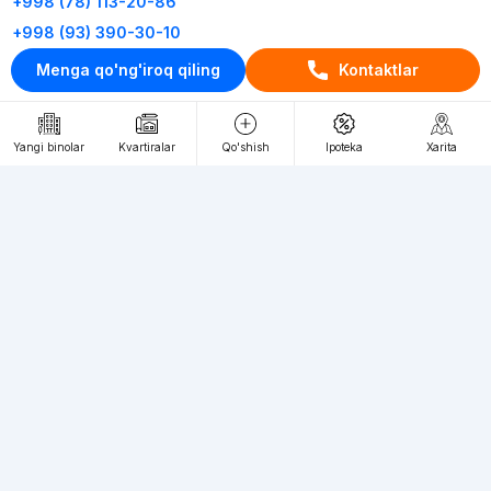
+998 (78) 113-20-86
+998 (93) 390-30-10
Пн-Пт. С 9:30 до 18:00
Menga qo'ng'iroq qiling
Kontaktlar
RU
UZ
Yangi binolar
Kvartiralar
Qo'shish
Ipoteka
Xarita
Kontaktlar
loyiha haqida
Webnow © loyihasi
Foydalanish shartlari
Maxfiylik siyosati
Ommaviy taklif
Muassis:
"WEBNOW" MChJ
Manzil:
Toshkent shahri, A.Qahhor ko'chasi, 47-uy