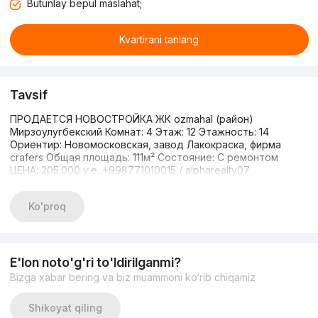
Butunlay bepul maslahat;
Kvartirani tanlang
Tavsif
ПРОДАЕТСЯ НОВОСТРОЙКА ЖК ozmahal (район)
Мирзоулугбекский Комнат: 4 Этаж: 12 Этажность: 14
Ориентир: Новомосковская, завод Лакокраска, фирма
crafers Общая площадь: 111м² Состояние: С ремонтом
ЦЕНА: 205.000 у.е. +998771010015 / alpharealty07
Ko'proq
E'lon noto'g'ri to'ldirilganmi?
Bizga xabar bering va biz muammoni ko‘rib chiqamiz
Shikoyat qiling