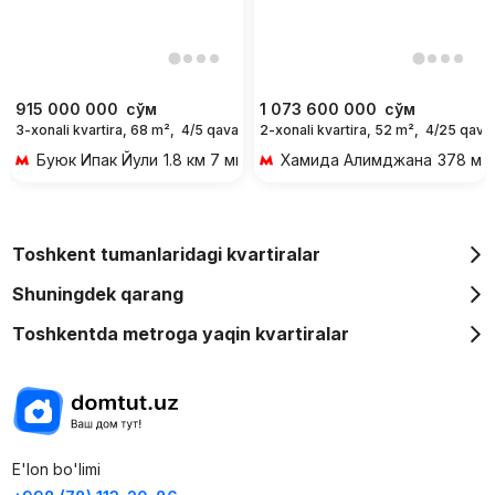
915 000 000
сўм
1 073 600 000
сўм
3-xonali kvartira, 68 m²,
4/5 qavat
2-xonali kvartira, 52 m²,
4/25 qava
Буюк Ипак Йули
1.8 км 7 мин transportda
Хамида Алимджана
378 м 5
Toshkent tumanlaridagi kvartiralar
Shuningdek qarang
Toshkentda metroga yaqin kvartiralar
E'lon bo'limi