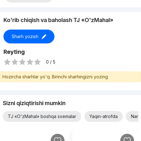
Ko'rib chiqish va baholash TJ «O'zMahal»
Sharh yozish
Reyting
0 / 5
Hozircha sharhlar yo'q. Birinchi sharhingizni yozing
Sizni qiziqtirishi mumkin
TJ «O'zMahal» boshqa sxemalar
Yaqin-atrofda
Narx