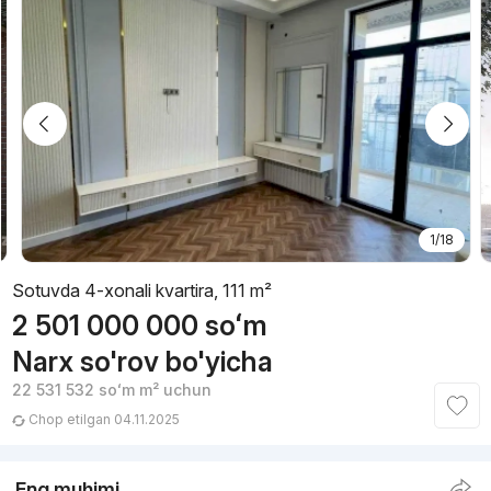
1/18
Sotuvda 4-xonali kvartira, 111 m²
2 501 000 000
soʻm
Narx so'rov bo'yicha
22 531 532
soʻm
m² uchun
Chop etilgan 04.11.2025
Eng muhimi